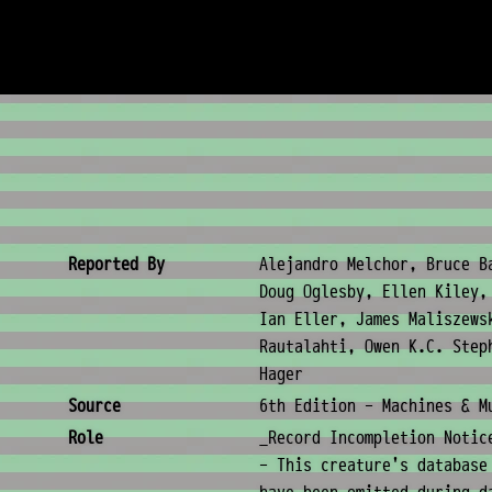
Creature Metadata
Reported By
Alejandro Melchor, Bruce B
Doug Oglesby, Ellen Kiley,
Ian Eller, James Maliszews
Rautalahti, Owen K.C. Step
Hager
Source
6th Edition - Machines & M
Role
_Record Incompletion Notic
- This creature's database