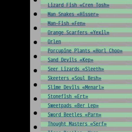
Lizard Fish «Cren Tosh»
Man Snakes «Hisser»
Man-Fish «Fen»
Orange Scarfers «Yexil»
Orlen
Porcupine Plants «Horl Choo»
Sand Devils «Kep»
Seer Lizards «Sleeth»
Skeeters «Soul Besh»
Slime Devils «Menarl»
Stonefish «Ert»
Sweetpads «Ber Lep»
Sword Beetles «Parn»
Thought Masters «Serf»