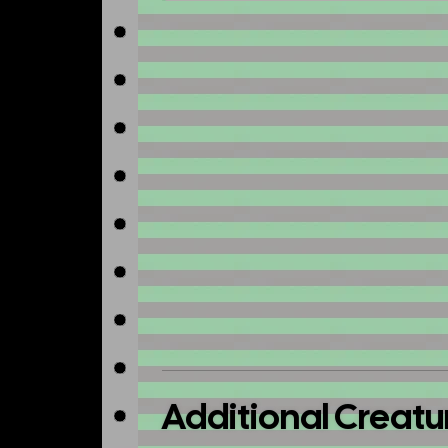
No image available
Additional Creatu