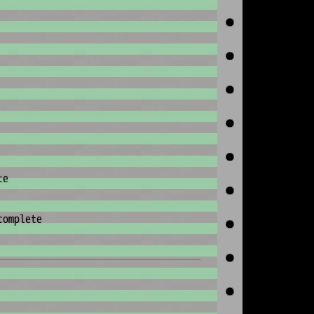
te
complete