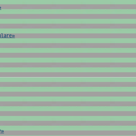
»
ulare»
y»