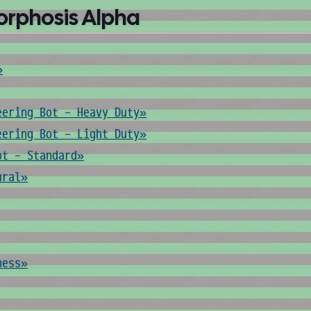
orphosis Alpha
»
eering Bot - Heavy Duty»
eering Bot - Light Duty»
ot - Standard»
ural»
ness»