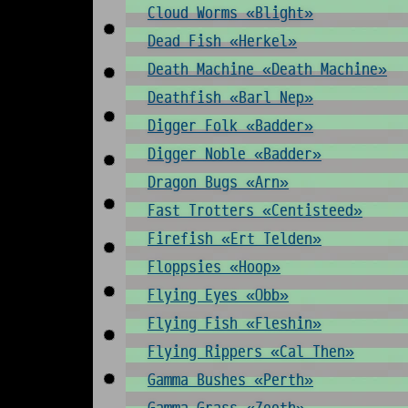
Cloud Worms «Blight»
Dead Fish «Herkel»
Death Machine «Death Machine»
Deathfish «Barl Nep»
Digger Folk «Badder»
Digger Noble «Badder»
Dragon Bugs «Arn»
Fast Trotters «Centisteed»
Firefish «Ert Telden»
Floppsies «Hoop»
Flying Eyes «Obb»
Flying Fish «Fleshin»
Flying Rippers «Cal Then»
Gamma Bushes «Perth»