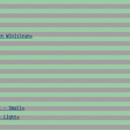
en Winislean»
t - Small»
- Light»