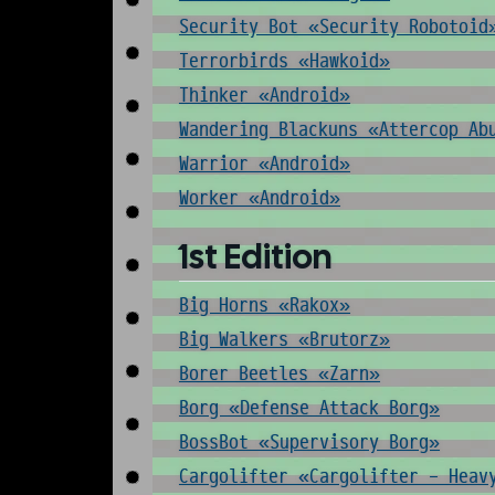
Security Bot «Security Robotoid
Terrorbirds «Hawkoid»
Thinker «Android»
Wandering Blackuns «Attercop Ab
Warrior «Android»
Worker «Android»
1st Edition
Big Horns «Rakox»
Big Walkers «Brutorz»
Borer Beetles «Zarn»
Borg «Defense Attack Borg»
BossBot «Supervisory Borg»
Cargolifter «Cargolifter - Heav