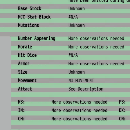
have been omitted during d
Base Stock
Unknown
MCC Stat Block
#N/A
Mutations
Unknown
Combat & Physical Stats
Number Appearing
More observations needed
Morale
More observations needed
Hit Dice
#N/A
Armor
More observations needed
Size
Unknown
Movement
NO MOVEMENT
Attack
See Description
Ability Scores
MS:
More observations needed
PS:
IN:
More observations needed
DX:
CH:
More observations needed
CN: