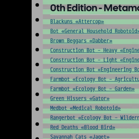
0th Edition - Metam
Blackuns «Attercop»
Bot «General Household Robotoid
Brown Beggars «Dabber»
Construction Bot - Heavy «Engin
Construction Bot - Light «Engin
Construction Bot «Engineering B
Farmbot «Ecology Bot - Agricult
Farmbot «Ecology Bot - Garden»
Green Hissers «Gator»
Medbot «Medical Robotoid»
Rangerbot «Ecology Bot - Wilder
Red Deaths «Blood Bird»
Savannah Cats «Jaget»