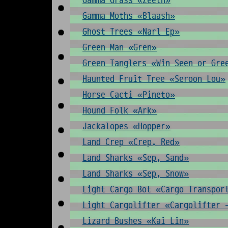
Gamma Grass «Zeeth»
Gamma Moths «Blaash»
Ghost Trees «Narl Ep»
Green Man «Gren»
Green Tanglers «Win Seen or Gre
Haunted Fruit Tree «Seroon Lou»
Horse Cacti «Pineto»
Hound Folk «Ark»
Jackalopes «Hopper»
Land Crep «Crep, Red»
Land Sharks «Sep, Sand»
Land Sharks «Sep, Snow»
Light Cargo Bot «Cargo Transpor
Light Cargolifter «Cargolifter 
Lizard Bushes «Kai Lin»