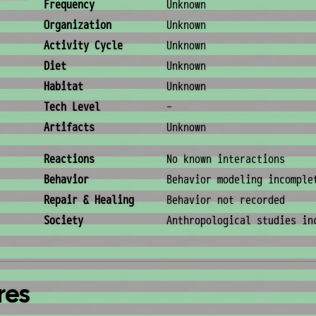
Ecology & Logistics
Frequency
Unknown
Organization
Unknown
Activity Cycle
Unknown
Diet
Unknown
Habitat
Unknown
Tech Level
-
Artifacts
Unknown
Behavior & Society
Reactions
No known interactions
Behavior
Behavior modeling incomple
Repair & Healing
Behavior not recorded
Society
Anthropological studies in
res