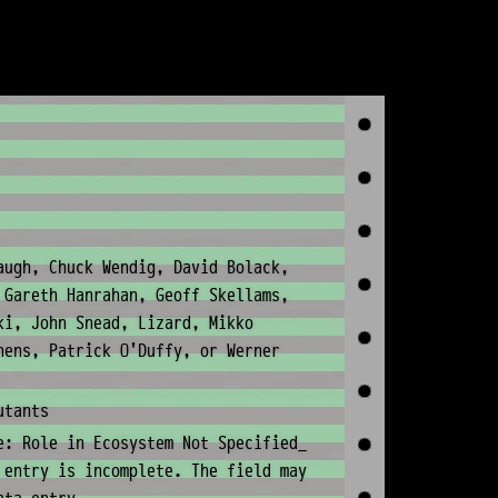
augh, Chuck Wendig, David Bolack,
 Gareth Hanrahan, Geoff Skellams,
ki, John Snead, Lizard, Mikko
hens, Patrick O'Duffy, or Werner
utants
e: Role in Ecosystem Not Specified_
 entry is incomplete. The field may