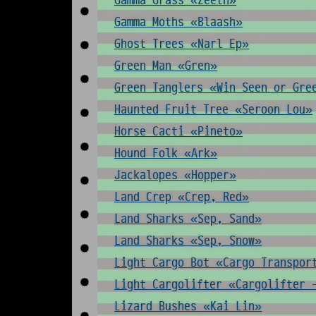
Gamma Grass «Zeeth»
Gamma Moths «Blaash»
Ghost Trees «Narl Ep»
Green Man «Gren»
Green Tanglers «Win Seen or Gre
Haunted Fruit Tree «Seroon Lou»
Horse Cacti «Pineto»
Hound Folk «Ark»
Jackalopes «Hopper»
Land Crep «Crep, Red»
Land Sharks «Sep, Sand»
Land Sharks «Sep, Snow»
Light Cargo Bot «Cargo Transpor
Light Cargolifter «Cargolifter 
Lizard Bushes «Kai Lin»