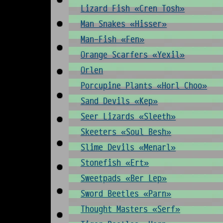
Lizard Fish «Cren Tosh»
Man Snakes «Hisser»
Man-Fish «Fen»
Orange Scarfers «Yexil»
Orlen
Porcupine Plants «Horl Choo»
Sand Devils «Kep»
Seer Lizards «Sleeth»
Skeeters «Soul Besh»
Slime Devils «Menarl»
Stonefish «Ert»
Sweetpads «Ber Lep»
Sword Beetles «Parn»
Thought Masters «Serf»