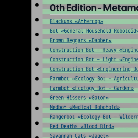
0th Edition - Metam
Blackuns «Attercop»
Bot «General Household Robotoid
Brown Beggars «Dabber»
Construction Bot - Heavy «Engin
Construction Bot - Light «Engin
Construction Bot «Engineering B
Farmbot «Ecology Bot - Agricult
Farmbot «Ecology Bot - Garden»
Green Hissers «Gator»
Medbot «Medical Robotoid»
Rangerbot «Ecology Bot - Wilder
Red Deaths «Blood Bird»
Savannah Cats «Jaget»