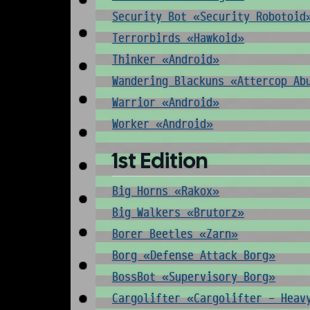
Security Bot «Security Robotoid
Terrorbirds «Hawkoid»
Thinker «Android»
Wandering Blackuns «Attercop Ab
Warrior «Android»
Worker «Android»
1st Edition
Big Horns «Rakox»
Big Walkers «Brutorz»
Borer Beetles «Zarn»
Borg «Defense Attack Borg»
BossBot «Supervisory Borg»
Cargolifter «Cargolifter - Heav