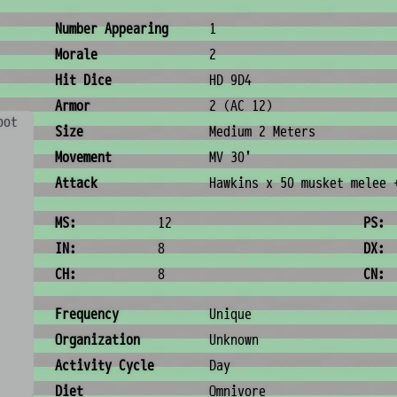
Combat & Physical Stats
Number Appearing
1
Morale
2
Hit Dice
HD 9D4
Armor
2 (AC 12)
oot
Size
Medium 2 Meters
Movement
MV 30'
Attack
Hawkins x 50 musket melee 
Ability Scores
MS:
12
PS:
IN:
8
DX:
CH:
8
CN:
Ecology & Logistics
Frequency
Unique
Organization
Unknown
Activity Cycle
Day
Diet
Omnivore