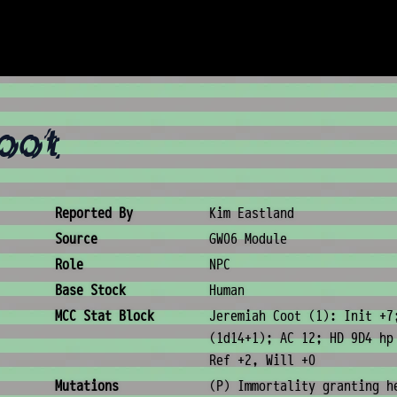
oot
Creature Metadata
Reported By
Kim Eastland
Source
GW06 Module
Role
NPC
Base Stock
Human
MCC Stat Block
Jeremiah Coot (1): Init +7
(1d14+1); AC 12; HD 9D4 hp
Ref +2, Will +0
Mutations
(P) Immortality granting h