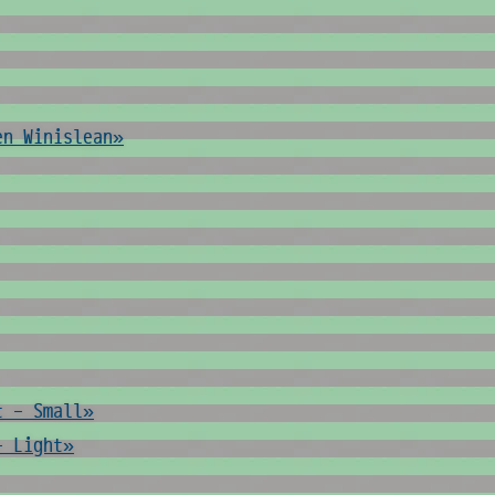
en Winislean»
t - Small»
- Light»