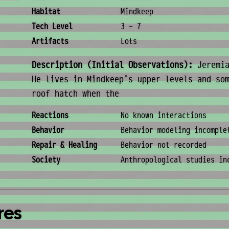
Habitat
Mindkeep
Tech Level
3 - 7
Artifacts
Lots
Description (Initial Observations):
Jeremia
He lives in Mindkeep's upper levels and so
roof hatch when the
Behavior & Society
Reactions
No known interactions
Behavior
Behavior modeling incomple
Repair & Healing
Behavior not recorded
Society
Anthropological studies in
res