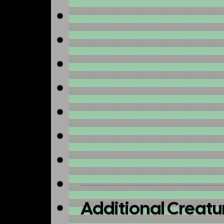
No image available
Additional Creatu