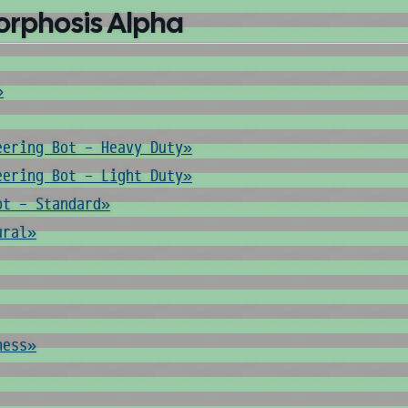
orphosis Alpha
»
eering Bot - Heavy Duty»
eering Bot - Light Duty»
ot - Standard»
ural»
ness»