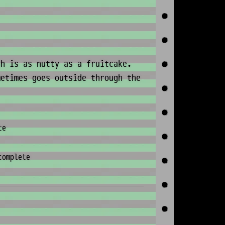
h is as nutty as a fruitcake.
metimes goes outside through the
te
complete