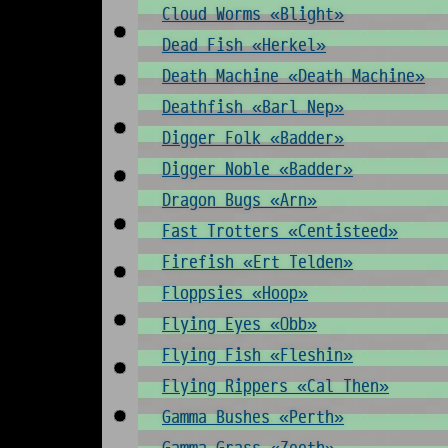
Cloud Worms «Blight»
Dead Fish «Herkel»
Death Machine «Death Machine»
Deathfish «Barl Nep»
Digger Folk «Badder»
Digger Noble «Badder»
Dragon Bugs «Arn»
Fast Trotters «Centisteed»
Firefish «Ert Telden»
Floppsies «Hoop»
Flying Eyes «Obb»
Flying Fish «Fleshin»
Flying Rippers «Cal Then»
Gamma Bushes «Perth»