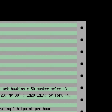
; atk hawkins x 50 musket melee +3
 23; MV 30' ; 1d20+1d14; SV Fort +4,
ealing 1 hitpoint per hour