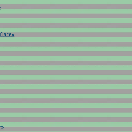
»
ulare»
y»