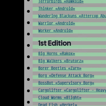
Terrorbirds «Hawkoid»
Thinker «Android»
Wandering Blackuns «Attercop Ab
Warrior «Android»
Worker «Android»
1st Edition
Big Horns «Rakox»
Big Walkers «Brutorz»
Borer Beetles «Zarn»
Borg «Defense Attack Borg»
BossBot «Supervisory Borg»
Cargolifter «Cargolifter - Heav
Cloud Worms «Blight»
Dead Fish «Herkel»