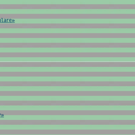
ulare»
y»