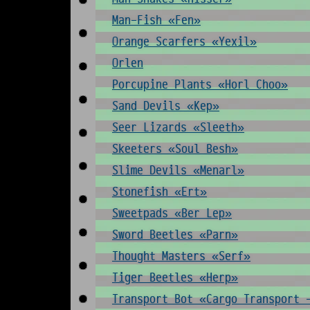
Man-Fish «Fen»
Orange Scarfers «Yexil»
Orlen
Porcupine Plants «Horl Choo»
Sand Devils «Kep»
Seer Lizards «Sleeth»
Skeeters «Soul Besh»
Slime Devils «Menarl»
Stonefish «Ert»
Sweetpads «Ber Lep»
Sword Beetles «Parn»
Thought Masters «Serf»
Tiger Beetles «Herp»
Transport Bot «Cargo Transport 