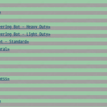
»
eering Bot - Heavy Duty»
eering Bot - Light Duty»
ot - Standard»
ural»
ness»
»