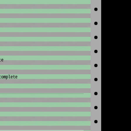
te
complete