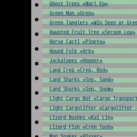
Ghost Trees «Narl Ep»
Green Man «Gren»
Green Tanglers «Win Seen or Gre
Haunted Fruit Tree «Seroon Lou»
Horse Cacti «Pineto»
Hound Folk «Ark»
Jackalopes «Hopper»
Land Crep «Crep, Red»
Land Sharks «Sep, Sand»
Land Sharks «Sep, Snow»
Light Cargo Bot «Cargo Transpor
Light Cargolifter «Cargolifter 
Lizard Bushes «Kai Lin»
Lizard Fish «Cren Tosh»
Man Snakes «Hisser»