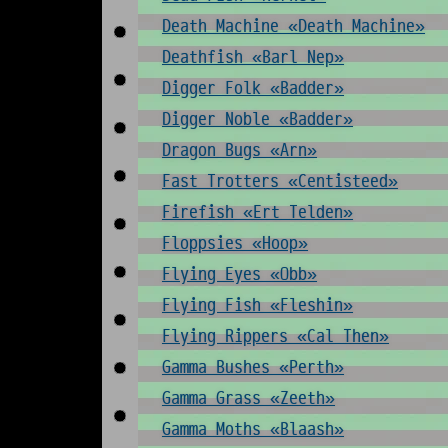
Death Machine «Death Machine»
Deathfish «Barl Nep»
Digger Folk «Badder»
Digger Noble «Badder»
Dragon Bugs «Arn»
Fast Trotters «Centisteed»
Firefish «Ert Telden»
Floppsies «Hoop»
Flying Eyes «Obb»
Flying Fish «Fleshin»
Flying Rippers «Cal Then»
Gamma Bushes «Perth»
Gamma Grass «Zeeth»
Gamma Moths «Blaash»