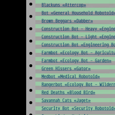
Blackuns «Attercop»
Bot «General Household Robotoid
Brown Beggars «Dabber»
Construction Bot - Heavy «Engin
Construction Bot - Light «Engin
Construction Bot «Engineering B
Farmbot «Ecology Bot - Agricult
Farmbot «Ecology Bot - Garden»
Green Hissers «Gator»
Medbot «Medical Robotoid»
Rangerbot «Ecology Bot - Wilder
Red Deaths «Blood Bird»
Savannah Cats «Jaget»
Security Bot «Security Robotoid