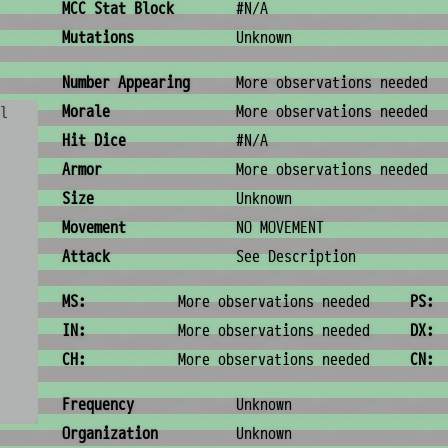
MCC Stat Block
#N/A
Mutations
Unknown
Combat & Physical Stats
Number Appearing
More observations needed
Morale
More observations needed
l
Hit Dice
#N/A
Armor
More observations needed
Size
Unknown
Movement
NO MOVEMENT
Attack
See Description
Ability Scores
MS:
More observations needed
PS:
IN:
More observations needed
DX:
CH:
More observations needed
CN:
Ecology & Logistics
Frequency
Unknown
Organization
Unknown