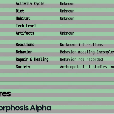
Activity Cycle
Unknown
Diet
Unknown
Habitat
Unknown
Tech Level
-
Artifacts
Unknown
Behavior & Society
Reactions
No known interactions
Behavior
Behavior modeling incomple
Repair & Healing
Behavior not recorded
Society
Anthropological studies in
res
orphosis Alpha