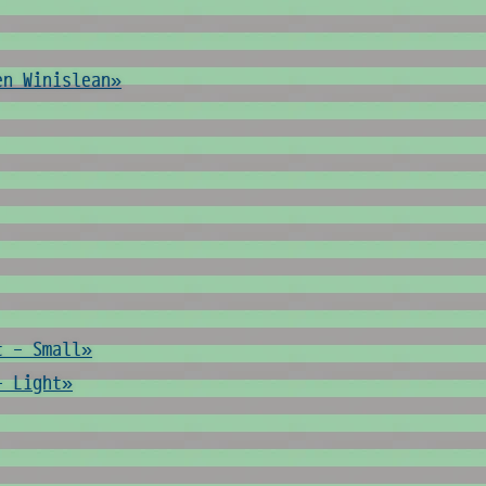
en Winislean»
t - Small»
- Light»