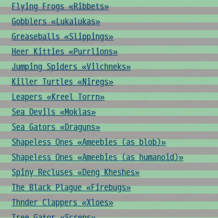
Flying Frogs «Ribbets»
Gobblers «Lukalukas»
Greaseballs «Slippings»
Heer Kitties «Purrlions»
Jumping Spiders «Vilchneks»
Killer Turtles «Niregs»
Leapers «Kreel Torrn»
Sea Devils «Moklas»
Sea Gators «Draguns»
Shapeless Ones «Ameebies (as blob)»
Shapeless Ones «Ameebies (as humanoid)»
Spiny Recluses «Deng Kheshes»
The Black Plague «Firebugs»
Thnder Clappers «Xloes»
Tree Gator «Screps»