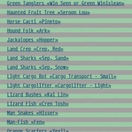
Green Tanglers «Win Seen or Green Winislean»
Haunted Fruit Tree «Seroon Lou»
Horse Cacti «Pineto»
Hound Folk «Ark»
Jackalopes «Hopper»
Land Crep «Crep, Red»
Land Sharks «Sep, Sand»
Land Sharks «Sep, Snow»
Light Cargo Bot «Cargo Transport - Small»
Light Cargolifter «Cargolifter - Light»
Lizard Bushes «Kai Lin»
Lizard Fish «Cren Tosh»
Man Snakes «Hisser»
Man-Fish «Fen»
Orange Scarfers «Yexil»