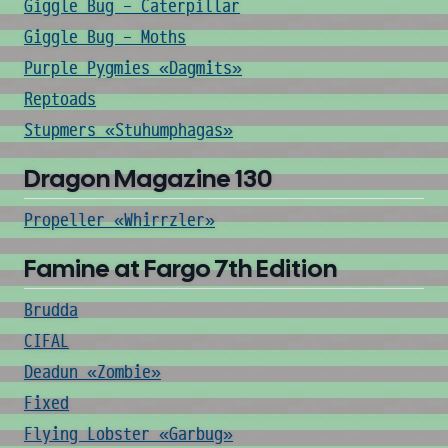
Giggle Bug - Caterpillar
Giggle Bug - Moths
Purple Pygmies «Dagmits»
Reptoads
Stupmers «Stuhumphagas»
Dragon Magazine 130
Propeller «Whirrzler»
Famine at Fargo 7th Edition
Brudda
CIFAL
Deadun «Zombie»
Fixed
Flying Lobster «Garbug»