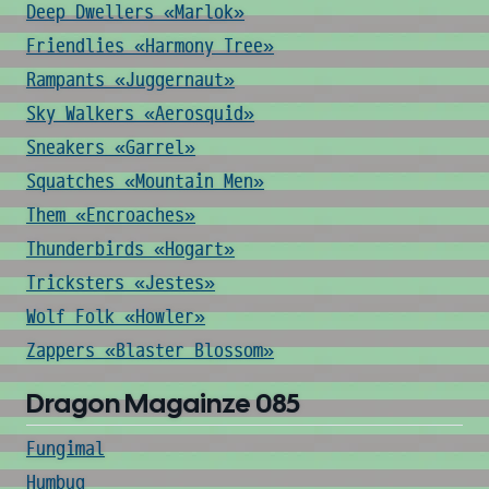
Deep Dwellers «Marlok»
Friendlies «Harmony Tree»
Rampants «Juggernaut»
Sky Walkers «Aerosquid»
Sneakers «Garrel»
Squatches «Mountain Men»
Them «Encroaches»
Thunderbirds «Hogart»
Tricksters «Jestes»
Wolf Folk «Howler»
Zappers «Blaster Blossom»
Dragon Magainze 085
Fungimal
Humbug