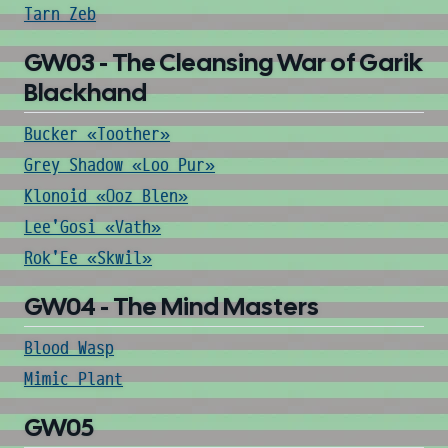
Tarn Zeb
GW03 - The Cleansing War of Garik
Blackhand
Bucker «Toother»
Grey Shadow «Loo Pur»
Klonoid «Ooz Blen»
Lee'Gosi «Vath»
Rok'Ee «Skwil»
GW04 - The Mind Masters
Blood Wasp
Mimic Plant
GW05