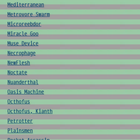
Mediterranean
Metrovore Swarm
Microreebdor
Miracle Goo
Muse Device
Necrophage
NewFlesh
Noctate
Nuanderthal
Oasis Machine
Octhofus
Octhofus, Kianth
Petrotter
Plainsmen