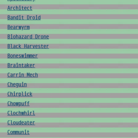
Architect
Bandit Droid
Bearwyrm
Biohazard Drone
Black Harvester
Boneswimmer
Braintaker
Carrin Mech
Cheguin
Chirplick
Chowpuff
Clochwhirl
Cloudeater
Communit