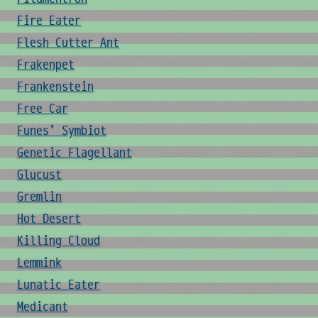
Fire Eater
Flesh Cutter Ant
Frakenpet
Frankenstein
Free Car
Funes' Symbiot
Genetic Flagellant
Glucust
Gremlin
Hot Desert
Killing Cloud
Lemmink
Lunatic Eater
Medicant