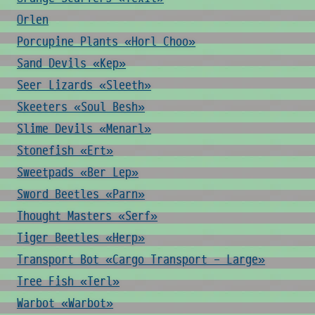
Orlen
Porcupine Plants «Horl Choo»
Sand Devils «Kep»
Seer Lizards «Sleeth»
Skeeters «Soul Besh»
Slime Devils «Menarl»
Stonefish «Ert»
Sweetpads «Ber Lep»
Sword Beetles «Parn»
Thought Masters «Serf»
Tiger Beetles «Herp»
Transport Bot «Cargo Transport - Large»
Tree Fish «Terl»
Warbot «Warbot»