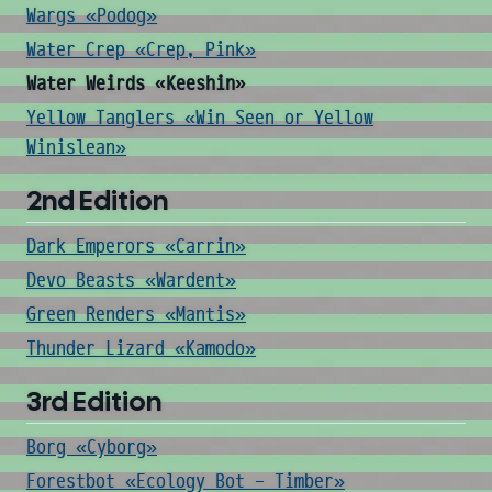
Wargs «Podog»
Water Crep «Crep, Pink»
Water Weirds «Keeshin»
Yellow Tanglers «Win Seen or Yellow
Winislean»
2nd Edition
Dark Emperors «Carrin»
Devo Beasts «Wardent»
Green Renders «Mantis»
Thunder Lizard «Kamodo»
3rd Edition
Borg «Cyborg»
Forestbot «Ecology Bot - Timber»