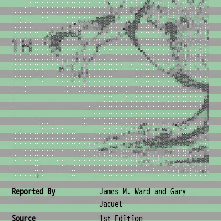
.
.
.
.
.
.
.
.
.
.
.
.
.
.
.
.
.
.
.
.
.
.
.
.
.
.
.
,
x
,
.
.
.
.
!
o
.
.
.
.
.
.
,
,
v
W
;
!
i
i
i
!
;
,
;
M
i
,
.
,
i
X
x
@
,
.
;
O
i
.
.
.
.
.
.
.
.
.
.
.
.
.
.
.
.
.
.
.
.
.
.
.
.
.
.
.
.
.
.
.
.
,
W
i
.
.
.
u
!
,
:
.
.
,
;
.
x
W
8
!
8
,
:
,
i
;
,
,
!
o
!
v
.
.
;
X
u
!
:
O
,
.
.
.
.
.
.
.
.
.
.
.
.
.
.
.
.
.
.
.
.
.
.
.
.
.
.
.
.
.
.
.
.
.
.
.
.
o
v
.
.
:
M
,
.
;
,
:
u
!
u
W
8
M
X
8
,
@
v
!
.
.
,
;
,
v
!
:
.
,
x
x
;
Z
i
i
v
o
O
Z
u
:
.
.
.
.
.
.
.
.
.
.
.
.
.
.
.
.
.
.
.
.
.
.
.
.
.
.
.
.
.
.
.
.
!
O
.
.
Z
u
.
,
,
Z
o
x
;
#
M
u
M
!
!
!
8
,
Z
Z
,
i
x
:
,
u
!
u
u
:
!
:
i
8
,
.
.
.
.
,
u
.
.
.
.
.
.
.
.
.
.
.
.
.
.
.
.
.
.
.
.
.
.
.
.
.
.
.
.
.
.
.
.
,
8
.
!
!
.
.
.
!
8
u
i
M
W
8
Z
x
!
!
:
:
8
:
:
;
!
;
:
,
.
O
u
;
:
,
i
i
Z
v
.
.
.
.
;
8
.
.
.
.
.
.
.
.
.
.
.
.
.
.
.
.
.
.
.
.
.
.
.
.
.
.
.
.
.
.
,
:
o
i
O
.
.
.
.
.
,
.
#
M
@
:
M
v
!
o
v
,
v
x
o
!
,
,
,
!
,
!
i
o
u
,
:
X
v
v
o
x
,
;
@
.
.
.
.
.
.
.
.
.
.
.
.
.
.
.
.
.
.
.
.
.
.
:
u
8
W
M
M
W
!
Z
.
.
.
.
;
W
M
W
u
!
x
X
i
:
i
o
:
;
i
i
,
;
!
x
x
X
v
i
,
x
v
!
u
,
x
i
W
,
.
.
.
.
.
.
.
.
.
.
.
.
.
.
.
.
,
,
,
:
!
M
W
M
M
M
M
M
@
v
Z
.
.
,
:
.
u
M
W
!
,
u
O
,
,
u
i
:
.
,
v
x
o
!
:
O
M
@
u
X
u
u
v
x
X
!
i
,
O
x
@
.
.
.
.
.
.
.
.
.
.
.
.
:
O
x
X
x
O
@
W
M
M
M
M
M
M
W
M
;
.
.
.
,
W
,
#
M
W
,
.
.
W
M
x
X
o
,
,
i
o
u
x
X
o
@
W
M
X
;
X
;
v
:
;
M
,
,
!
8
:
.
.
.
.
.
.
.
.
.
.
.
.
.
,
;
#
i
,
u
,
,
.
,
,
u
M
M
M
W
M
i
.
.
.
.
,
8
;
M
M
M
v
.
.
.
,
!
M
!
;
,
u
W
M
M
@
:
u
Z
i
:
O
,
Z
u
u
v
.
;
:
,
X
i
Z
.
.
.
.
.
.
.
.
.
.
.
.
.
.
:
;
O
;
;
i
.
,
8
@
x
!
x
u
X
@
W
Z
,
.
.
.
.
.
!
8
#
M
M
W
.
.
.
.
.
.
,
M
x
;
8
@
M
M
W
W
Z
;
;
v
8
!
x
u
i
v
,
,
u
!
i
X
W
.
.
.
.
.
.
.
.
.
.
.
.
.
.
,
.
v
8
,
,
.
.
,
,
;
:
X
Z
v
;
Z
X
X
W
v
v
!
,
.
.
.
!
#
@
M
M
M
M
.
.
.
.
.
.
.
,
,
W
v
@
M
M
M
O
!
x
Z
o
:
x
v
!
:
;
v
;
;
O
i
;
x
.
.
.
.
.
.
.
.
.
.
.
.
,
8
:
v
,
u
,
:
O
o
,
u
W
i
.
.
.
.
,
:
;
X
v
Z
u
.
.
.
,
,
:
#
M
M
M
x
.
.
.
.
.
.
.
.
,
i
i
X
M
M
M
#
X
u
o
u
!
,
!
:
O
:
u
,
X
v
!
,
,
.
.
.
.
.
.
.
.
.
.
.
.
.
X
,
!
M
M
M
M
M
M
M
M
:
@
.
.
.
.
.
.
.
M
u
i
,
.
.
.
,
X
u
o
M
@
M
M
:
.
.
.
.
.
.
.
.
.
,
u
M
X
M
M
M
o
x
i
,
:
!
:
o
v
:
v
:
Z
:
X
o
;
.
.
.
.
.
.
.
.
.
.
.
.
:
@
,
W
M
M
M
M
M
W
Z
W
W
W
v
x
.
.
.
,
Z
:
.
,
,
,
u
u
x
u
O
,
:
#
M
M
u
.
.
.
.
.
.
.
.
.
.
u
!
:
M
M
x
:
Z
v
u
v
i
u
i
v
x
u
i
u
O
;
:
!
;
i
.
.
.
:
,
.
.
.
.
.
.
X
;
X
M
M
@
M
W
o
,
,
,
,
;
M
i
!
,
.
:
X
i
,
.
.
v
x
x
o
Z
!
,
.
,
!
W
M
8
.
.
.
.
.
.
.
.
.
.
,
:
u
#
M
M
Z
!
;
!
v
;
o
:
;
u
i
i
8
,
,
;
!
W
X
.
:
W
v
o
8
.
.
.
.
,
!
!
!
@
M
M
#
:
.
.
.
.
.
.
x
!
v
;
!
x
!
i
,
,
x
W
8
X
;
,
.
.
.
.
.
X
M
M
.
.
.
.
.
.
.
.
.
:
:
:
O
;
W
!
!
,
o
i
,
!
u
u
x
:
!
!
i
u
,
:
i
i
O
.
i
X
,
:
M
.
.
.
.
,
M
,
v
@
@
@
X
.
.
.
.
.
:
Z
;
8
!
.
.
;
;
Z
X
:
,
.
.
.
.
.
.
.
.
,
8
M
,
.
.
.
.
.
.
.
,
,
,
.
;
M
!
x
8
@
;
i
u
u
,
.
u
:
,
,
:
,
:
,
:
:
O
.
:
#
W
W
Z
.
.
.
.
.
,
.
@
M
M
M
Z
.
.
.
.
.
.
.
.
:
8
v
.
.
.
X
M
i
,
.
.
.
.
.
.
.
.
.
.
.
,
W
X
.
.
.
.
.
.
.
.
.
.
.
.
@
v
Z
!
:
,
M
;
,
,
.
.
,
.
v
,
i
,
:
X
:
O
.
!
X
,
:
W
.
.
.
.
.
.
,
i
o
o
M
O
.
.
.
.
.
.
.
,
!
Z
:
.
.
.
M
v
.
.
.
.
.
.
.
.
.
.
.
.
.
.
:
W
,
.
.
.
.
.
.
.
.
.
.
.
Z
M
X
X
X
u
:
!
!
:
;
.
x
,
,
:
:
!
,
:
:
O
.
i
8
;
!
M
.
.
.
.
.
.
.
!
@
Z
u
M
.
.
.
.
.
.
!
o
:
.
.
.
.
W
:
.
.
.
.
.
.
.
.
.
.
.
.
.
.
.
:
#
.
.
.
.
.
.
.
.
.
.
.
i
x
u
@
i
x
:
o
:
,
:
.
:
:
,
,
,
u
:
,
.
:
.
,
!
v
v
:
.
.
.
.
.
.
.
;
;
x
x
:
.
.
.
.
.
,
X
!
v
,
u
.
.
x
u
.
.
.
.
.
.
.
.
.
.
.
;
M
,
.
.
.
.
.
.
.
.
.
u
X
v
!
!
x
,
u
;
i
.
,
.
,
u
:
:
:
i
.
.
.
.
.
.
.
.
.
.
.
.
.
.
.
.
:
,
:
M
,
.
.
.
:
u
!
!
v
:
,
:
,
u
o
.
.
.
.
.
.
.
.
.
.
.
;
M
,
u
u
,
.
.
.
.
,
M
!
;
x
u
;
Z
,
u
,
X
;
i
:
!
Z
,
;
.
.
.
.
.
.
.
.
.
.
.
.
.
.
.
.
.
.
.
,
,
.
,
:
.
:
v
W
,
.
O
;
u
8
,
.
.
.
.
.
.
.
.
.
.
:
M
u
i
.
.
.
.
.
.
.
o
8
░
:
:
i
;
v
;
,
v
;
!
.
,
x
:
.
i
.
.
.
.
.
.
.
.
.
.
.
.
.
.
.
.
.
.
.
,
o
!
,
:
:
X
,
,
X
,
8
,
,
.
.
.
.
.
.
.
.
.
.
.
.
.
.
.
.
.
.
:
@
i
.
.
.
.
.
;
;
:
x
Z
x
X
X
,
;
i
,
,
:
O
,
.
,
X
,
,
.
.
.
.
.
.
.
.
.
.
.
.
.
.
.
.
.
.
.
i
,
i
,
,
x
!
;
u
;
x
;
.
.
.
.
.
.
.
.
.
.
.
.
.
.
.
.
.
.
.
.
,
,
O
!
.
.
.
i
u
,
,
u
x
v
i
;
;
.
,
!
,
,
o
x
.
.
:
!
.
.
.
.
.
.
.
.
.
.
.
.
.
.
;
v
;
o
x
X
;
;
.
!
i
u
.
.
.
.
.
.
.
.
.
.
.
.
.
.
.
.
.
.
.
.
.
.
.
.
,
O
u
,
i
!
,
,
;
o
O
v
v
Z
:
,
,
v
;
.
,
Z
;
.
.
u
.
.
.
.
.
.
.
.
.
.
.
.
.
.
.
8
@
v
,
;
8
.
.
.
X
:
i
.
.
.
.
.
.
.
.
.
.
.
.
.
.
.
.
.
.
.
.
.
.
Z
Z
,
,
:
o
X
v
v
Z
o
i
:
,
.
;
o
.
.
:
o
,
.
.
,
.
.
.
.
.
.
.
.
.
.
.
.
.
.
X
!
.
.
.
o
,
i
v
Z
i
X
.
.
.
.
.
.
.
.
.
.
.
.
.
.
.
.
.
.
.
.
.
.
!
8
u
u
Z
o
v
Z
M
u
v
o
.
.
.
v
!
.
.
,
,
,
.
.
.
.
.
.
.
.
.
.
.
.
.
.
.
.
:
,
.
.
;
;
Z
v
8
@
;
8
,
.
.
.
.
.
.
.
.
.
.
.
.
.
.
.
.
.
.
.
.
,
o
M
x
v
X
W
o
O
!
;
!
;
.
,
:
,
.
.
,
u
,
.
.
.
.
.
.
.
.
.
.
.
.
.
.
.
.
:
;
O
i
@
v
!
Z
,
.
.
.
.
.
.
.
.
.
.
.
.
.
.
.
.
.
.
.
.
.
.
:
Z
@
@
Z
M
M
M
o
;
u
,
,
.
!
:
.
.
;
i
,
.
.
.
.
.
.
.
.
.
.
.
.
.
.
.
:
u
:
,
.
,
o
!
.
.
.
.
.
.
.
.
.
.
.
.
.
.
.
.
.
.
.
.
.
.
.
!
W
M
M
M
M
M
X
:
:
u
:
,
,
i
,
,
,
.
.
.
.
.
.
.
.
.
.
.
.
.
o
,
.
.
.
x
u
.
.
.
.
.
.
.
.
.
.
.
.
.
.
.
.
.
.
.
.
.
.
.
.
.
.
.
Z
M
M
O
8
@
W
W
o
;
:
,
.
.
.
,
.
;
.
.
.
.
.
.
.
.
.
.
.
.
.
.
,
i
.
.
.
.
.
.
.
.
.
.
.
.
.
.
.
.
.
.
.
.
.
.
.
.
,
v
M
M
M
8
X
X
O
@
@
Z
x
x
v
!
:
,
.
.
.
.
.
.
.
.
.
.
.
.
.
.
.
.
.
.
.
.
.
.
.
.
.
.
.
.
.
.
.
.
.
.
.
.
.
.
.
.
.
.
.
.
.
,
O
W
W
M
M
M
M
M
M
M
M
M
M
W
@
.
.
.
.
.
.
.
.
.
.
.
.
.
.
.
.
.
.
.
.
.
.
.
.
.
.
.
.
.
.
.
.
.
.
.
.
.
.
.
.
.
.
.
.
.
,
,
;
o
Z
8
8
W
M
M
M
M
M
M
M
.
.
.
.
.
.
.
.
.
.
.
.
.
.
.
.
.
.
.
.
.
.
.
.
.
.
.
.
.
.
.
.
.
.
.
.
.
.
.
.
.
.
.
.
.
.
.
i
M
W
M
M
M
M
M
.
.
.
.
.
.
.
.
.
.
.
.
.
.
.
.
.
.
.
.
.
.
.
.
.
.
.
.
.
.
.
.
.
.
.
.
.
.
.
.
,
x
M
M
M
M
M
.
.
.
.
.
.
.
.
.
.
.
.
.
.
.
.
.
.
.
.
.
.
.
.
.
.
.
.
.
.
.
.
.
.
.
;
W
M
M
M
M
.
.
.
.
.
.
.
.
.
.
.
.
.
.
.
.
.
.
.
.
.
.
.
.
.
.
.
.
.
.
.
.
.
Z
M
M
M
M
M
.
.
.
.
.
.
.
.
.
.
.
.
.
.
.
.
.
.
.
.
.
.
.
.
.
.
.
.
.
.
.
.
.
.
.
,
W
M
M
M
M
M
.
.
.
.
.
.
.
.
.
.
.
.
.
.
.
.
.
.
.
.
.
.
.
.
.
.
.
.
.
.
.
.
.
.
.
.
,
v
W
M
M
@
M
M
.
.
.
.
.
.
.
.
.
.
.
.
.
.
.
.
.
.
.
.
.
.
.
.
.
.
.
.
.
.
.
.
.
.
.
.
.
.
.
.
.
.
,
W
M
M
@
M
M
M
.
.
.
.
.
.
.
.
.
.
.
.
.
.
.
.
.
.
.
.
.
.
.
.
.
.
.
.
.
.
.
.
.
.
.
.
.
.
.
.
.
.
.
.
v
W
W
M
M
M
M
8
.
.
.
.
.
.
.
.
.
.
.
.
.
.
.
.
.
.
.
.
.
.
.
.
.
.
.
.
.
.
.
.
.
.
.
.
.
.
.
.
.
.
,
W
@
O
8
M
M
O
,
.
.
.
.
.
.
.
.
.
.
.
.
.
.
.
.
.
.
.
.
.
.
.
.
.
.
.
.
.
.
.
.
.
.
.
.
.
.
.
.
.
.
,
X
W
!
x
8
M
o
.
.
.
.
.
.
.
.
.
.
.
.
.
.
.
.
.
.
.
.
.
.
.
.
.
.
.
.
.
.
.
.
.
.
.
.
.
.
.
.
.
,
:
O
M
u
v
x
O
o
.
.
.
.
.
.
.
.
.
.
.
.
.
.
.
.
.
.
.
.
.
.
.
.
.
.
.
.
.
.
.
.
.
.
.
.
.
.
.
.
.
.
.
.
,
v
W
O
x
u
x
o
@
,
,
.
,
.
.
.
.
.
.
.
.
.
.
.
.
.
.
.
.
.
.
.
.
.
.
.
.
.
.
.
.
.
.
.
.
.
.
.
.
.
.
v
W
W
O
x
.
,
:
o
X
x
8
8
;
.
.
.
.
.
.
.
.
.
.
.
.
.
.
.
.
.
.
.
:
,
;
,
.
.
.
,
.
x
!
;
;
;
,
:
v
@
#
u
x
;
.
.
,
,
W
i
.
.
,
i
.
.
.
.
.
.
.
.
.
.
.
.
.
.
.
.
.
.
,
:
@
M
8
u
v
:
:
!
;
i
:
,
,
8
#
░
X
:
.
X
!
.
.
.
.
x
M
x
!
v
o
o
.
.
.
.
.
.
.
.
.
.
.
.
.
.
.
.
;
,
:
x
;
Z
@
;
o
.
v
,
,
:
i
!
:
x
,
,
:
v
u
:
Z
,
.
.
,
X
X
W
M
M
M
M
;
Z
.
.
.
.
.
.
.
.
.
.
.
.
.
.
.
.
.
.
.
.
.
.
.
.
!
,
,
;
,
:
.
:
x
:
@
v
u
8
Z
;
W
W
i
x
:
,
i
Z
x
:
.
.
,
@
M
M
M
@
@
:
u
M
,
.
.
.
.
.
.
.
.
.
.
.
.
.
.
.
.
.
.
.
.
.
.
.
.
.
.
.
.
.
.
.
.
.
.
.
.
,
8
x
o
x
X
Z
@
;
x
:
,
,
,
i
x
v
:
O
v
u
,
,
,
.
.
x
W
M
M
M
W
O
:
;
v
,
,
.
.
.
.
.
.
.
.
.
.
.
.
.
.
.
.
.
.
.
.
.
.
.
.
.
.
.
.
.
.
.
.
.
.
!
.
,
,
:
Z
!
v
,
.
,
,
,
.
,
.
.
.
.
v
8
M
M
M
X
;
,
,
!
W
W
W
M
W
#
@
x
:
:
;
;
,
,
Z
.
.
.
.
.
.
.
.
.
.
.
.
.
.
.
.
.
.
.
.
.
.
.
.
.
.
.
.
.
.
.
.
.
.
.
,
8
v
W
@
Z
x
:
,
,
.
.
.
,
,
,
.
:
!
i
8
M
W
M
W
W
:
u
o
W
W
M
M
W
W
o
i
Z
!
;
Z
!
x
:
,
i
.
.
.
.
.
.
.
.
.
.
.
.
.
.
.
.
.
.
.
.
.
.
.
.
.
.
.
.
.
.
.
.
.
.
,
,
.
v
O
o
:
,
.
,
.
.
,
,
:
;
.
;
O
W
!
M
Z
M
W
X
M
M
O
@
W
M
W
M
M
M
W
;
;
x
O
,
x
v
:
o
:
.
!
i
.
.
.
.
.
.
.
.
.
.
.
.
.
.
.
.
.
.
.
.
.
.
.
.
.
.
.
.
.
.
.
.
.
;
v
!
u
X
;
,
.
.
.
.
;
i
v
v
u
x
@
@
8
M
W
M
@
@
Z
@
W
M
M
M
M
M
M
M
W
W
W
M
W
8
X
!
;
i
,
,
,
!
x
,
.
.
.
.
.
.
.
.
.
.
.
.
.
.
.
.
.
.
.
.
.
.
.
.
.
.
.
.
.
.
;
;
u
:
:
,
.
.
,
:
;
,
v
u
o
M
x
Z
M
u
X
o
;
o
M
M
W
W
@
@
M
W
M
M
@
M
M
8
8
8
M
W
O
x
,
;
v
;
,
,
;
Z
.
o
.
.
.
.
.
.
.
.
.
.
.
.
.
.
.
.
.
.
.
.
.
.
.
.
.
.
.
.
.
.
.
.
.
.
.
.
;
o
u
o
M
W
@
;
,
i
X
W
O
;
M
W
@
!
u
x
O
8
@
W
M
@
W
8
X
v
i
;
:
,
,
;
Z
!
u
,
M
M
@
x
u
,
v
W
.
.
.
.
.
.
.
.
.
.
.
.
.
.
.
.
.
.
.
.
.
.
.
.
i
8
W
W
O
:
:
;
;
!
!
:
;
,
!
u
Z
!
:
u
Z
X
Z
X
Z
v
x
v
i
,
.
.
.
.
.
,
,
;
x
8
W
@
W
X
x
i
,
:
#
M
.
.
.
.
.
.
.
.
.
.
.
.
.
.
.
,
;
:
,
!
i
X
o
x
,
.
i
:
i
!
8
@
@
O
i
.
.
,
.
u
u
x
x
X
X
@
v
v
;
;
:
,
u
@
!
:
,
.
.
Z
x
o
x
W
v
.
.
.
.
.
.
.
.
.
.
.
.
.
.
.
.
.
.
,
!
;
,
;
.
,
.
.
;
i
i
;
,
,
i
!
,
!
O
O
i
,
,
v
;
,
v
i
,
,
.
.
.
.
.
.
.
,
.
.
.
.
.
8
!
W
v
;
.
.
.
.
.
.
.
.
.
.
.
.
.
.
.
.
.
.
.
.
.
.
.
.
.
.
.
.
.
.
:
v
x
!
!
;
;
;
u
,
.
,
.
.
,
;
v
i
.
.
.
.
.
.
.
.
.
.
;
Z
x
!
v
u
M
M
o
i
!
;
.
.
.
.
.
.
.
.
.
.
.
.
.
.
.
.
.
.
.
.
.
.
.
.
.
.
.
.
.
.
.
.
.
,
.
.
.
.
.
.
.
,
x
u
;
,
i
i
;
,
,
:
!
!
i
;
i
,
o
O
o
8
8
M
M
M
M
M
M
M
M
M
.
.
.
.
.
.
.
.
.
.
.
.
.
.
.
.
.
.
.
.
.
.
.
.
.
.
.
.
.
.
.
.
.
.
.
.
i
:
x
v
X
:
X
u
:
.
,
:
!
Z
o
@
@
W
W
W
M
M
W
@
M
M
M
M
M
M
M
M
@
M
M
.
.
.
.
.
.
.
.
.
.
.
.
.
.
.
.
.
.
.
.
.
.
.
.
.
.
.
.
.
.
:
,
!
x
;
.
!
v
v
:
u
X
!
u
X
Z
i
;
!
!
u
!
i
x
v
!
!
i
v
u
u
v
v
v
u
.
.
.
.
.
.
.
.
.
.
.
.
.
.
.
.
.
.
.
.
.
.
.
.
.
.
.
.
.
.
.
.
.
.
.
.
,
,
.
.
.
.
.
.
u
v
u
!
!
!
,
.
,
u
u
;
.
.
;
v
v
v
!
i
.
.
.
.
.
.
.
.
.
.
.
.
.
.
.
.
.
.
.
.
.
.
.
.
.
.
.
.
.
.
.
.
.
.
.
.
.
.
.
.
.
,
,
,
;
.
.
.
.
.
.
.
.
.
.
.
.
.
.
.
.
.
.
.
.
.
.
.
.
.
.
.
.
.
.
.
.
.
.
.
.
.
.
.
.
.
.
.
.
.
.
.
.
.
.
.
.
.
:
,
i
o
Z
u
o
,
,
!
i
o
8
X
u
!
!
.
.
.
.
.
.
.
.
.
.
.
,
x
.
.
.
.
.
.
.
.
.
.
.
.
.
.
.
.
.
.
.
.
.
.
.
.
.
.
.
.
.
.
.
.
.
.
,
.
.
.
.
.
.
,
.
.
.
.
.
.
.
.
,
X
;
.
.
.
.
.
.
.
.
.
.
.
.
.
.
.
.
.
.
.
.
.
.
.
.
.
Water Weirds «Keeshin»
Creature Metadata
Reported By
James M. Ward and Gary
Jaquet
Source
1st Edition