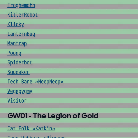
Froghemoth
KillerRobot
Klicky
LanternBug
Mantrap
Poong
Spiderbot
Squeaker
Tech Bane «NeepNeep»
Vegepygmy
Visitor
GW01 - The Legion of Gold
Cat Folk «Katkin»