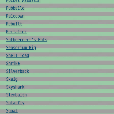
Pocket Assassin
Pubbailo
Raiccown
Rebuilt
Reclaimer
Sathpernert's Rats
Sensorium Rig
Shell Toad
Shrike
Silverback
Skaig
Skyshark
Slembaith
Solarfly
Spoat