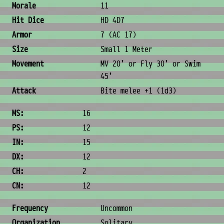
Morale
11
Hit Dice
HD 4D7
Armor
7 (AC 17)
Size
Small 1 Meter
Movement
MV 20' or Fly 30' or Swim
45'
Attack
Bite melee +1 (1d3)
Ability Scores
MS:
16
PS:
12
IN:
15
DX:
12
CH:
2
CN:
12
Ecology & Logistics
Frequency
Uncommon
Organization
Solitary