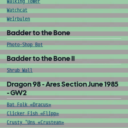
Walking Tower
Watchcat
Weirbulen
Badder to the Bone
Photo-Shop Bot
Badder to the Bone II
Shrub Wall
Dragon 98 - Ares Section June 1985
- GW2
Bat Folk «Dracus»
Clicker Fish «Flipp»
Crusty 'Uns «Crustean»