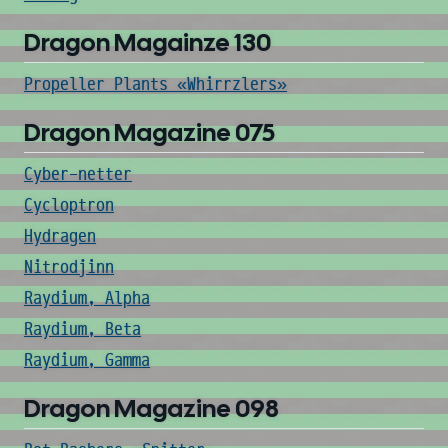
Dragon Magainze 130
Propeller Plants «Whirrzlers»
Dragon Magazine 075
Cyber-netter
Cycloptron
Hydragen
Nitrodjinn
Raydium, Alpha
Raydium, Beta
Raydium, Gamma
Dragon Magazine 098