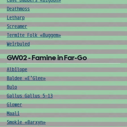
Cave Dabbers «Bigoon»
Deathmoss
Letharp
Screamer
Termite Folk «Buggem»
Weirbuled
GW02 - Famine in Far-Go
Albilope
Baldee «E'Glee»
Bulo
Gallus Gallus 5-13
Glower
Maali
Smokie «Barxyn»