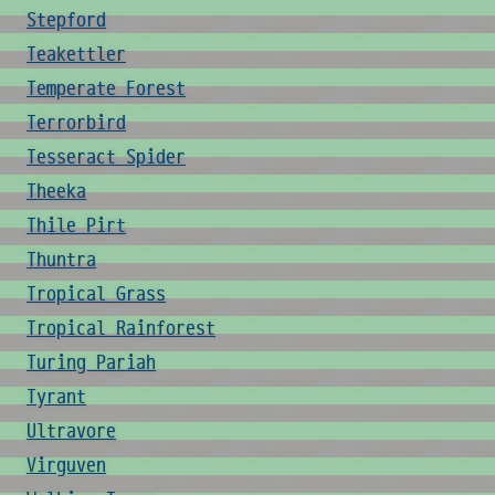
Stepford
Teakettler
Temperate Forest
Terrorbird
Tesseract Spider
Theeka
Thile Pirt
Thuntra
Tropical Grass
Tropical Rainforest
Turing Pariah
Tyrant
Ultravore
Virguven