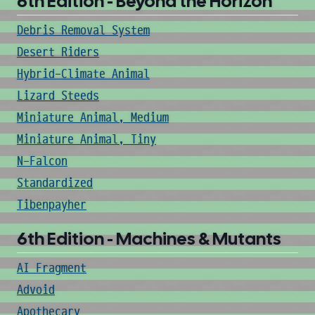
6th Edition - Beyond the Horizon
Debris Removal System
Desert Riders
Hybrid-Climate Animal
Lizard Steeds
Miniature Animal, Medium
Miniature Animal, Tiny
N-Falcon
Standardized
Tibenpayher
6th Edition - Machines & Mutants
AI Fragment
Advoid
Apothecary