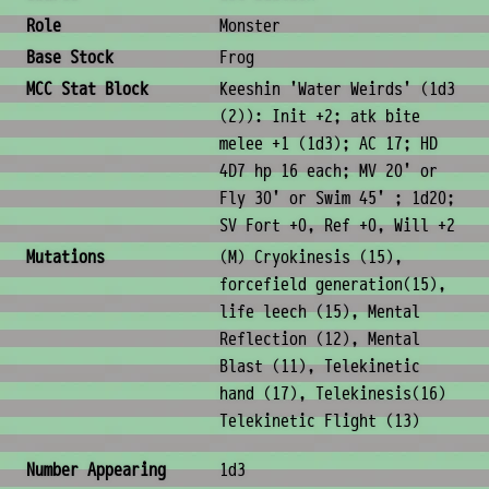
Role
Monster
Base Stock
Frog
MCC Stat Block
Keeshin 'Water Weirds' (1d3
(2)): Init +2; atk bite
melee +1 (1d3); AC 17; HD
4D7 hp 16 each; MV 20' or
Fly 30' or Swim 45' ; 1d20;
SV Fort +0, Ref +0, Will +2
Mutations
(M) Cryokinesis (15),
forcefield generation(15),
life leech (15), Mental
Reflection (12), Mental
Blast (11), Telekinetic
hand (17), Telekinesis(16)
Telekinetic Flight (13)
Combat & Physical Stats
Number Appearing
1d3