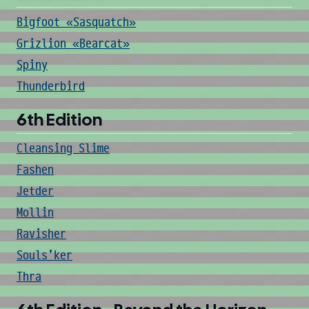
Bigfoot «Sasquatch»
Grizlion «Bearcat»
Spiny
Thunderbird
6th Edition
Cleansing Slime
Fashen
Jetder
Mollin
Ravisher
Souls'ker
Thra