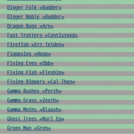
Digger Folk «Badder»
Digger Noble «Badder»
Dragon Bugs «Arn»
Fast Trotters «Centisteed»
Firefish «Ert Telden»
Floppsies «Hoop»
Flying Eyes «Obb»
Flying Fish «Fleshin»
Flying Rippers «Cal Then»
Gamma Bushes «Perth»
Gamma Grass «Zeeth»
Gamma Moths «Blaash»
Ghost Trees «Narl Ep»
Green Man «Gren»