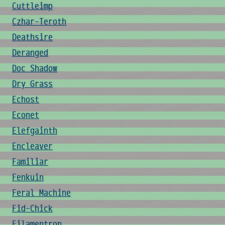
Cuttleimp
Czhar-Teroth
Deathsire
Deranged
Doc Shadow
Dry Grass
Echost
Econet
Elefgainth
Encleaver
Familiar
Fenkuin
Feral Machine
Fid-Chick
Filamentron