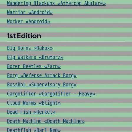
Wandering Blackuns «Attercop Abulare»
Warrior «Android»
Worker «Android»
1st Edition
Big Horns «Rakox»
Big Walkers «Brutorz»
Borer Beetles «Zarn»
Borg «Defense Attack Borg»
BossBot «Supervisory Borg»
Cargolifter «Cargolifter - Heavy»
Cloud Worms «Blight»
Dead Fish «Herkel»
Death Machine «Death Machine»
Deathfish «Barl Nep»