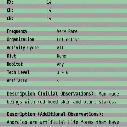
DX:
14
CH:
14
CN:
14
Ecology & Logistics
Frequency
Very Rare
Organization
Collective
Activity Cycle
All
Diet
None
Habitat
Any
Tech Level
3 - 6
Artifacts
s
Description (Initial Observations):
Man-made
beings with red hued skin and blank stares.
Description (Additional Observations):
Androids are artificial Life forms that have