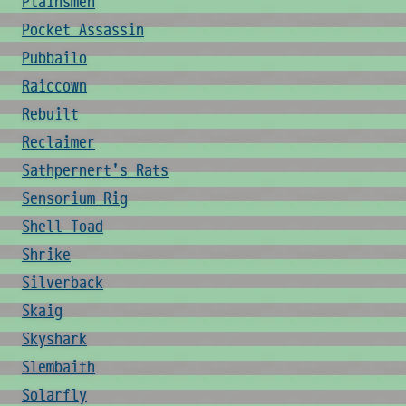
Plainsmen
Pocket Assassin
Pubbailo
Raiccown
Rebuilt
Reclaimer
Sathpernert's Rats
Sensorium Rig
Shell Toad
Shrike
Silverback
Skaig
Skyshark
Slembaith
Solarfly