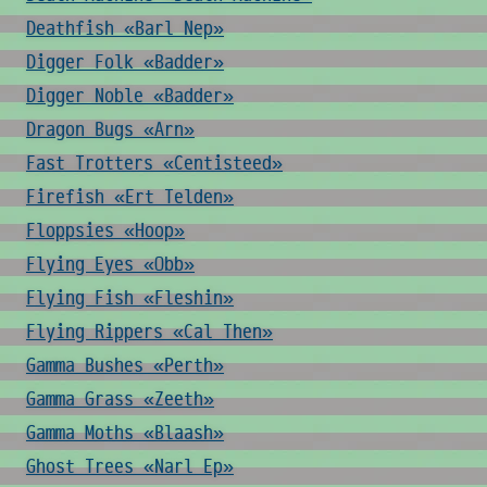
Deathfish «Barl Nep»
Digger Folk «Badder»
Digger Noble «Badder»
Dragon Bugs «Arn»
Fast Trotters «Centisteed»
Firefish «Ert Telden»
Floppsies «Hoop»
Flying Eyes «Obb»
Flying Fish «Fleshin»
Flying Rippers «Cal Then»
Gamma Bushes «Perth»
Gamma Grass «Zeeth»
Gamma Moths «Blaash»
Ghost Trees «Narl Ep»