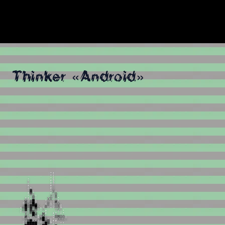
Thinker «Android»
.
.
.
:
.
:
:
,
i
u
,
i
;
,
!
;
.
,
x
!
v
.
o
,
▓
:
.
X
:
.
O
x
.
:
u
O
,
,
!
@
:
,
Z
u
8
.
x
u
:
X
;
.
X
X
!
x
.
.
W
v
8
█
u
v
;
:
#
,
:
#
X
░
█
#
,
i
░
u
!
X
O
.
.
Z
█
8
▓
░
█
Z
.
:
8
v
.
:
X
8
i
;
░
▓
x
▓
x
M
u
:
x
,
v
Z
v
.
:
v
v
v
▒
M
X
,
,
,
.
!
;
.
X
x
v
█
W
,
,
M
;
v
:
#
x
.
o
X
i
Z
W
x
.
8
M
O
O
:
x
O
!
v
,
,
o
M
█
X
;
:
,
,
X
X
Z
x
:
v
▒
█
X
W
!
u
v
M
▒
i
.
.
.
:
░
█
█
█
█
u
o
8
█
░
v
!
;
.
.