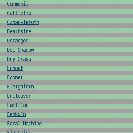
Communit
Cuttleimp
Czhar-Teroth
Deathsire
Deranged
Doc Shadow
Dry Grass
Echost
Econet
Elefgainth
Encleaver
Familiar
Fenkuin
Feral Machine
Fid-Chick