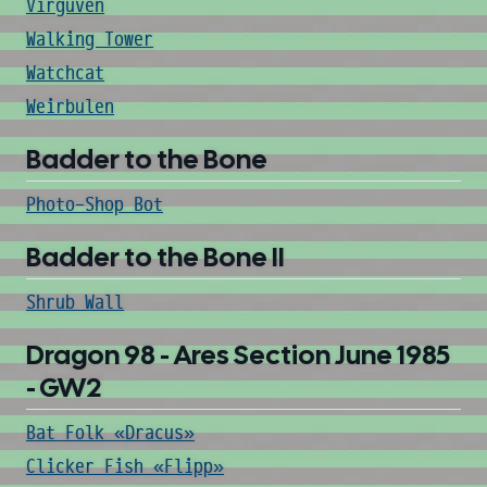
Virguven
Walking Tower
Watchcat
Weirbulen
Badder to the Bone
Photo-Shop Bot
Badder to the Bone II
Shrub Wall
Dragon 98 - Ares Section June 1985
- GW2
Bat Folk «Dracus»
Clicker Fish «Flipp»