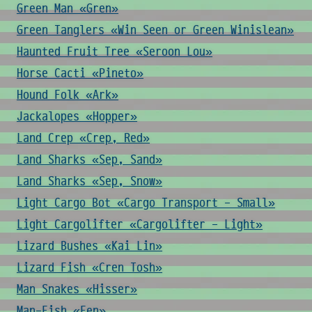
Green Man «Gren»
Green Tanglers «Win Seen or Green Winislean»
Haunted Fruit Tree «Seroon Lou»
Horse Cacti «Pineto»
Hound Folk «Ark»
Jackalopes «Hopper»
Land Crep «Crep, Red»
Land Sharks «Sep, Sand»
Land Sharks «Sep, Snow»
Light Cargo Bot «Cargo Transport - Small»
Light Cargolifter «Cargolifter - Light»
Lizard Bushes «Kai Lin»
Lizard Fish «Cren Tosh»
Man Snakes «Hisser»
Man-Fish «Fen»