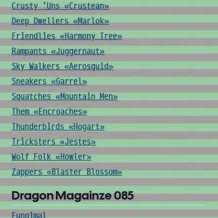
Crusty 'Uns «Crustean»
Deep Dwellers «Marlok»
Friendlies «Harmony Tree»
Rampants «Juggernaut»
Sky Walkers «Aerosquid»
Sneakers «Garrel»
Squatches «Mountain Men»
Them «Encroaches»
Thunderbirds «Hogart»
Tricksters «Jestes»
Wolf Folk «Howler»
Zappers «Blaster Blossom»
Dragon Magainze 085
Fungimal