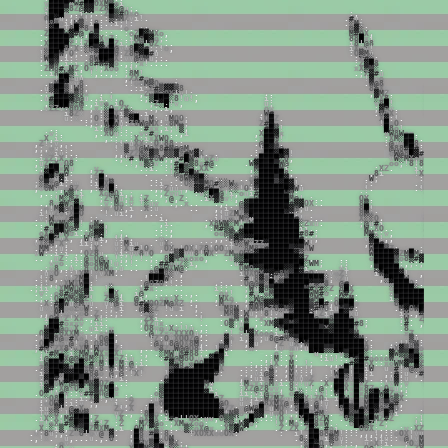
v
█
█
█
█
x
W
#
█
█
O
X
M
▒
o
i
u
█
█
█
▒
8
Z
@
▓
▓
x
Z
8
█
░
@
u
;
.
i
█
█
█
x
,
.
i
;
;
.
:
Z
█
▒
#
O
x
o
.
:
,
O
█
░
u
.
,
;
X
!
.
,
.
:
▒
M
M
Z
v
i
!
.
.
#
u
!
8
8
o
i
i
W
▒
x
i
8
:
.
:
i
;
!
:
.
░
M
i
:
▓
█
o
!
8
█
░
8
o
█
:
.
o
.
,
;
:
.
.
@
▓
░
:
.
Z
█
█
█
W
▓
#
@
,
@
▒
.
:
:
.
:
o
Z
█
▓
M
X
o
,
M
#
O
X
,
.
:
█
█
█
█
░
;
;
:
█
▓
X
v
Z
;
.
i
M
@
█
▓
o
;
.
8
8
█
x
i
.
X
█
█
█
█
Z
:
i
Z
█
█
#
v
█
Z
i
;
!
X
O
!
8
Z
,
.
.
i
8
!
@
8
.
o
█
█
█
8
;
X
:
░
@
▒
▓
W
█
@
v
v
8
█
▓
#
;
;
!
o
,
i
X
.
v
!
!
░
█
█
W
,
O
;
.
.
v
░
█
█
█
O
;
Z
8
@
▓
█
#
u
:
O
▒
M
u
;
W
█
▓
.
i
:
.
8
W
█
█
█
X
:
v
v
@
8
M
u
;
:
.
:
Z
#
░
:
.
.
!
▓
W
,
i
;
i
.
o
8
#
W
#
▓
o
.
,
;
;
x
!
.
.
.
.
:
Z
▓
█
8
u
.
Z
M
8
#
v
M
Z
,
O
v
!
;
X
o
o
.
i
.
.
x
X
▒
M
░
.
:
X
.
.
i
8
░
W
▒
i
;
!
,
.
.
,
:
;
8
M
!
.
;
Z
▓
#
u
,
@
,
!
█
█
Z
u
u
,
Z
X
#
o
;
!
▓
x
o
X
.
.
;
M
█
░
x
v
8
.
.
!
o
o
M
▒
O
o
x
v
i
.
.
W
@
8
.
v
.
.
u
▒
█
█
▒
!
W
8
,
.
:
i
;
Z
#
▒
▓
▓
▒
8
8
░
X
,
:
u
.
;
v
░
█
#
o
▒
8
x
.
;
,
Z
v
M
o
O
X
!
v
!
;
.
.
.
,
▓
M
Z
.
;
v
.
u
#
█
█
█
▓
@
@
u
.
.
i
.
!
.
.
.
;
▒
█
█
█
░
8
!
u
!
,
i
:
░
X
8
;
;
x
,
▒
█
█
█
@
░
@
.
,
i
v
o
,
i
O
;
Z
░
█
!
v
,
u
;
v
8
█
!
;
x
.
v
Z
Z
v
o
8
O
X
,
x
;
░
O
x
Z
X
:
.
;
.
i
,
o
v
;
▓
@
v
.
;
v
i
8
Z
x
,
x
:
░
█
X
i
▒
░
u
.
i
.
.
,
.
,
.
W
#
.
.
8
Z
X
;
.
o
!
.
u
:
x
.
.
;
O
:
░
█
M
;
o
▓
█
x
u
M
:
,
u
M
O
O
;
i
O
█
Z
.
X
▓
:
!
.
o
i
v
:
,
o
,
W
█
W
u
:
Z
8
W
@
M
X
:
x
8
M
o
;
Z
#
█
,
.
!
█
o
O
.
:
#
#
.
.
i
.
@
W
░
!
.
:
#
x
x
,
i
;
!
▒
,
.
#
█
▒
!
█
8
o
!
x
█
:
v
:
.
,
.
X
O
u
:
:
:
.
v
v
#
v
;
.
.
.
,
i
,
X
█
█
▓
x
x
W
8
W
o
x
.
O
.
X
,
i
:
,
:
:
,
.
;
X
;
i
x
X
W
O
:
.
x
█
█
@
!
:
X
M
░
█
█
;
.
X
,
Z
!
;
v
,
,
.
;
!
x
u
X
X
;
;
O
!
8
8
:
:
,
.
@
█
█
@
,
:
@
v
x
█
█
8
.
,
M
,
;
,
o
u
.
!
.
!
x
▒
v
X
@
W
@
X
8
#
M
@
@
M
v
,
.
.
!
█
▓
▒
@
.
@
8
8
#
█
#
;
.
;
o
.
x
x
i
u
;
.
.
,
,
░
Z
Z
@
░
▓
▒
x
▒
▒
▓
X
#
M
▓
X
.
.
.
.
:
Z
█
█
▓
█
▓
!
o
W
@
8
█
▓
#
,
W
M
8
.
i
x
Z
i
X
;
x
:
.
;
!
#
.
W
░
#
O
W
;
,
u
#
█
M
x
!
o
Z
u
,
o
█
█
█
█
░
8
,
v
W
░
M
X
o
o
o
v
.
,
u
Z
;
X
v
O
8
.
!
,
u
▒
@
v
:
.
;
#
x
o
▒
8
x
#
@
.
.
W
▓
█
█
█
▒
W
@
,
o
o
;
!
8
!
8
W
u
u
:
.
;
8
█
█
x
W
u
,
v
.
.
:
i
.
:
!
#
█
▒
o
;
X
X
.
,
M
█
█
█
█
M
i
.
:
X
Z
.
i
;
O
█
░
o
v
▓
█
@
x
W
:
;
Z
Z
,
.
.
!
@
░
#
█
M
u
,
;
░
█
█
█
█
█
8
,
,
8
i
!
X
;
W
█
▓
O
█
░
v
▓
i
.
;
o
█
o
.
.
.
:
8
W
M
▓
█
░
o
;
.
.
.
o
@
█
█
█
▒
█
▓
o
:
.
W
;
:
M
.
,
Z
;
░
▒
X
@
i
;
;
v
:
i
█
X
▒
.
.
:
i
,
:
.
:
O
░
#
▒
M
O
#
░
░
W
o
o
,
X
▓
█
█
█
▒
▓
█
▓
!
.
;
:
.
,
.
.
,
v
O
M
v
,
o
8
Z
.
,
:
#
X
█
;
.
.
,
;
Z
u
u
.
,
o
▓
▓
#
W
x
Z
x
░
░
!
O
i
#
█
█
█
█
█
█
▓
W
u
!
.
.
!
o
,
,
.
.
;
:
W
▒
!
i
X
o
@
O
i
,
;
.
.
.
,
Z
v
u
!
:
v
░
█
█
@
!
i
,
o
u
i
#
█
█
█
█
█
W
8
:
;
;
v
O
.
;
!
M
░
@
Z
!
;
Z
v
W
u
;
x
i
Z
.
.
;
@
,
Z
:
.
i
X
▓
@
v
!
,
,
.
x
W
█
█
█
█
█
█
M
@
!
,
:
.
.
O
X
.
,
M
x
.
.
,
8
v
#
W
o
▓
x
.
v
;
M
o
:
v
!
░
u
v
.
;
.
x
.
.
.
,
.
:
@
▓
█
█
█
█
█
█
█
█
#
▓
▓
O
X
:
.
8
▒
;
Z
█
:
.
o
!
M
▓
@
O
█
M
.
o
O
X
,
i
.
X
:
u
.
.
,
,
i
:
.
O
▓
█
█
█
█
█
█
█
█
▓
@
;
u
.
8
█
!
.
▓
x
i
!
v
Z
o
i
X
█
O
!
.
u
i
.
,
,
.
.
.
!
u
Z
M
Z
▒
█
█
█
█
█
█
█
░
u
;
8
M
o
:
i
X
░
@
.
v
:
W
x
x
Z
#
█
x
;
:
.
i
.
.
.
i
!
v
o
v
M
O
u
█
█
█
█
█
█
█
█
#
!
,
:
.
.
X
░
░
O
.
o
i
.
!
.
.
!
W
X
M
W
░
▓
!
o
M
v
,
,
i
.
,
X
8
W
M
░
M
!
Z
W
█
█
█
█
█
█
█
█
█
░
Z
x
u
.
;
@
u
#
i
i
▒
@
8
:
#
o
█
█
M
@
#
.
.
M
▒
▓
!
.
.
.
:
,
:
M
#
▒
@
.
O
█
█
█
█
█
█
█
█
█
█
█
i
i
,
.
W
:
X
O
.
.
Z
█
▒
!
o
X
8
▓
v
M
o
i
.
x
@
▓
▓
!
,
,
,
.
:
.
,
o
o
@
▒
W
▓
█
█
█
█
█
█
█
█
█
█
█
#
8
#
;
M
M
i
:
v
,
X
x
x
X
,
#
O
█
Z
u
X
,
,
W
u
8
i
,
!
i
o
.
.
v
.
,
,
:
M
▓
#
░
░
█
█
█
█
█
█
█
█
█
#
;
;
,
v
▓
░
!
,
,
;
▒
Z
u
v
X
░
M
,
X
;
i
i
;
u
:
u
:
M
i
u
.
,
.
u
X
;
.
.
,
:
;
;
,
.
.
i
8
░
W
v
Z
Z
░
█
█
█
█
█
█
█
W
!
,
#
█
#
;
.
.
:
!
█
.
M
M
:
.
u
:
.
,
.
i
X
v
;
X
u
#
!
O
x
,
O
X
.
!
O
X
!
Z
8
x
O
O
u
!
o
x
8
M
8
X
#
█
█
█
█
▒
░
▒
X
W
W
█
█
▒
Z
:
.
,
.
.
:
.
.
x
v
W
:
.
i
:
i
.
.
O
Z
8
u
,
v
i
;
u
v
8
u
O
,
i
▒
▓
v
u
8
!
W
X
:
Z
M
,
O
W
@
▓
█
█
█
█
█
█
█
▓
x
,
W
█
█
█
█
▓
Z
M
█
M
:
W
,
.
.
,
u
Z
:
.
i
.
@
x
O
@
x
.
!
;
,
!
.
!
.
;
.
,
8
▓
M
x
x
o
x
o
,
.
u
▒
▒
█
█
█
█
█
█
█
█
█
█
█
▓
Z
,
,
.
.
.
o
█
█
█
█
M
o
8
▒
#
▓
Z
:
v
v
o
.
;
:
:
@
o
8
W
W
!
u
:
.
!
.
.
:
#
#
o
u
Z
░
i
,
.
u
#
░
█
█
█
█
█
█
█
█
█
█
█
░
W
M
;
;
:
,
█
█
█
█
▒
:
,
;
:
;
:
.
.
;
v
8
,
.
u
.
;
8
v
O
8
M
x
;
u
.
.
:
@
8
W
X
W
@
:
O
M
O
░
▓
█
█
█
█
▓
▓
█
#
i
.
.
.
.
v
i
▒
█
█
█
█
o
.
,
u
x
O
:
;
!
X
M
!
x
v
X
M
.
.
.
8
8
█
8
░
v
,
i
O
X
O
X
░
▓
#
8
M
▒
█
▓
@
O
u
v
,
v
o
Z
!
i
W
█
█
█
▓
!
,
.
.
;
.
.
!
;
8
,
.
v
x
Z
M
█
o
!
.
!
█
█
█
W
;
.
.
.
#
u
8
▓
8
i
X
░
▒
█
█
█
█
█
█
█
░
;
x
Z
u
,
░
█
█
█
W
.
.
@
Z
;
o
.
;
x
,
,
v
X
W
X
W
█
:
.
.
,
@
O
Z
O
:
!
.
:
.
:
.
.
.
O
@
@
M
░
█
W
▒
█
█
█
█
█
░
▒
░
8
;
@
#
.
░
█
█
█
O
;
.
:
O
o
X
.
;
i
i
!
X
M
W
O
@
█
i
!
░
.
x
#
x
:
.
.
.
i
:
;
.
;
W
u
▓
8
▒
█
█
█
█
█
█
M
#
X
#
░
Z
8
█
X
o
█
█
█
█
░
;
.
,
:
u
.
v
:
.
o
8
#
@
M
░
▓
,
v
█
X
,
i
@
,
.
.
.
.
.
.
.
,
.
.
o
x
!
,
#
v
.
o
M
█
█
█
█
█
█
█
W
M
#
o
.
.
W
#
Z
.
x
█
█
█
█
█
█
o
;
.
i
.
;
.
i
O
░
W
M
@
▒
Z
!
Z
▒
@
i
@
i
.
.
;
x
x
v
X
;
,
.
,
W
X
o
,
░
W
@
░
░
█
█
█
█
█
█
█
@
M
@
.
.
o
W
░
M
.
i
▒
█
█
█
█
█
█
▒
@
X
.
X
:
#
█
W
u
░
M
v
u
u
u
@
i
8
#
W
O
O
Z
M
@
X
Z
.
,
.
M
o
Z
;
,
#
W
W
▓
▓
▓
█
█
▓
█
█
█
▒
#
█
#
,
O
█
█
█
o
8
█
█
█
█
█
█
█
█
█
u
x
v
W
▓
o
o
Z
o
W
:
:
.
!
;
o
i
.
@
▓
░
Z
!
u
o
i
;
o
M
8
M
.
v
M
M
8
o
Z
8
░
M
#
█
█
█
▒
#
8
O
i
u
W
▒
#
:
.
M
▓
O
W
█
█
█
█
█
,
,
x
M
!
x
x
;
o
8
.
Z
,
:
.
;
:
:
o
░
v
.
.
.
.
.
;
.
M
8
▒
.
W
u
;
!
8
!
v
v
v
▒
█
█
█
i
!
Z
i
v
o
█
▓
x
u
i
X
.
,
#
█
█
█
█
i
O
#
v
Z
!
X
x
.
,
X
!
:
,
Z
X
i
.
!
.
,
Z
M
,
W
.
x
;
i
i
o
█
█
█
█
█
█
@
o
!
8
█
█
█
@
v
.
.
;
W
.
Z
█
█
█
█
;
█
█
#
o
x
x
v
:
i
i
.
,
X
Z
u
x
.
.
.
:
.
.
.
.
.
O
▒
;
u
▒
,
:
X
M
▓
█
▓
M
▓
█
█
█
█
█
█
▒
█
█
█
█
#
8
;
:
#
.
,
W
█
█
█
.
M
█
█
@
o
v
X
:
.
u
i
:
;
v
.
O
8
v
o
u
X
v
!
!
u
.
,
.
.
.
o
█
v
.
.
.
.
:
W
█
█
█
█
█
█
█
▒
X
▓
█
█
█
█
X
.
8
.
;
▓
█
█
.
O
▓
█
░
O
X
X
M
v
.
:
,
x
x
M
.
:
@
!
Z
x
x
X
X
X
O
u
,
:
u
!
v
!
▓
X
o
o
o
i
.
8
▓
█
█
█
█
█
█
█
▓
█
█
█
▓
M
x
Z
.
.
u
▓
█
.
!
░
█
8
@
o
#
X
o
!
.
i
O
@
█
,
!
Z
:
O
v
X
O
O
Z
@
.
.
.
▓
o
i
,
▓
x
;
u
8
@
#
M
x
▒
█
█
█
█
█
█
█
█
█
█
█
▓
M
:
.
.
▒
u
.
:
M
.
O
█
@
v
o
v
@
!
o
8
,
O
8
8
█
:
.
:
@
X
u
8
@
O
X
8
M
,
.
.
u
▓
!
,
▓
u
,
Z
u
X
;
W
█
█
█
█
█
█
█
█
█
█
█
X
.
.
:
!
!
8
M
:
;
#
@
v
Z
X
8
v
x
X
M
;
W
o
o
█
Z
;
,
.
.
o
8
Z
o
W
@
@
O
8
i
.
!
▒
8
.
.
x
.
i
v
x
u
.
u
█
█
█
▒
▒
█
█
█
█
█
█
O
:
i
X
▓
▒
8
▒
o
.
.
,
!
;
!
#
M
Z
░
i
░
M
W
x
W
X
x
█
X
!
.
.
:
,
.
░
M
W
u
@
#
8
8
;
.
,
#
█
i
.
.
o
:
.
x
,
u
,
.
.
.
v
▒
█
█
█
░
;
.
.
.
▓
W
▒
▒
█
▒
x
i
░
█
:
i
@
░
░
█
X
@
@
W
8
M
░
O
u
█
o
Z
i
u
.
.
:
#
M
@
M
8
O
u
u
v
▓
█
▓
.
,
;
M
:
.
X
.
.
:
i
u
!
:
.
o
#
█
#
o
o
x
o
W
v
x
W
▓
█
░
▒
█
@
.
v
W
█
█
W
░
░
8
█
░
#
x
M
i
█
v
M
i
@
;
i
.
v
▓
Z
8
v
o
O
O
█
█
█
M
:
,
.
:
i
X
.
,
M
,
!
;
.
,
,
.
:
#
▓
█
o
X
:
:
x
o
W
M
▓
░
█
Z
M
x
i
.
Z
▒
█
█
█
▓
O
█
█
X
M
;
8
.
W
i
M
:
Z
;
x
.
@
▓
8
#
░
█
█
█
█
█
X
.
:
:
:
:
i
8
;
,
M
;
:
!
,
.
:
X
█
!
█
█
i
W
u
x
#
!
x
@
░
░
░
█
█
█
i
░
█
█
░
▓
▓
█
█
8
8
8
o
@
,
@
.
!
X
!
!
▓
█
█
█
█
█
█
█
█
#
:
.
;
,
v
i
@
▒
.
,
M
v
;
:
i
.
!
W
█
▒
!
█
█
:
i
,
;
#
;
u
;
#
█
█
█
█
u
▓
█
#
v
█
█
█
▒
█
O
░
;
:
!
i
.
.
O
█
█
█
█
█
█
█
█
█
o
,
o
:
u
i
o
#
.
.
.
M
v
u
x
Z
.
:
o
X
█
O
v
█
▓
i
.
.
;
u
▓
:
u
.
▓
█
█
█
i
O
█
o
W
░
@
M
█
M
M
▓
O
Z
#
,
.
:
,
▓
█
█
█
█
█
█
█
M
u
i
M
v
x
i
o
M
v
i
.
8
u
!
u
Z
,
X
,
█
█
X
v
█
x
Z
,
:
v
v
W
;
v
i
█
█
░
!
▓
#
;
X
@
x
O
░
v
▒
▓
X
M
█
o
:
▒
█
█
█
█
█
█
█
█
X
i
;
X
Z
@
Z
8
v
v
,
8
i
,
:
!
.
@
:
.
█
█
X
v
█
x
8
Z
o
x
O
x
u
,
;
;
@
█
▒
.
O
░
!
u
#
x
:
:
v
#
#
▒
O
@
█
x
.
.
.
o
@
█
█
█
█
█
█
█
█
▓
o
i
.
i
i
;
v
i
@
v
x
i
o
#
░
;
.
i
x
!
.
W
█
!
v
█
x
8
▓
█
W
▓
Z
x
x
:
.
Z
█
X
;
;
O
8
█
!
.
i
:
X
▓
!
,
v
.
:
o
:
u
░
█
█
█
█
█
█
█
█
█
█
@
Z
u
x
;
i
:
W
Z
M
Z
v
u
▓
▓
X
!
Z
O
i
i
█
W
v
█
x
M
█
█
@
█
@
▒
X
.
,
;
█
X
:
o
O
W
▓
:
i
:
v
;
,
i
,
,
Z
.
u
o
O
█
█
█
█
█
█
█
█
█
█
█
@
O
.
u
,
i
v
#
8
X
M
X
@
,
#
█
@
.
@
!
u
.
█
█
Z
█
o
M
█
█
O
▒
W
#
,
:
;
░
O
i
u
o
▒
!
.
@
x
X
.
Z
!
.
X
.
u
█
x
;
█
█
█
█
█
█
█
█
█
█
█
░
Z
Z
:
x
@
W
8
█
Z
u
M
O
x
.
8
█
▒
.
M
o
!
8
█
▒
█
#
M
█
▓
@
X
▓
O
.
.
8
u
Z
▒
!
u
░
8
,
!
W
▓
M
▒
,
u
Z
.
,
;
8
█
o
.
O
█
█
█
█
█
█
█
█
█
█
▓
!
M
▒
o
;
!
▓
▓
,
u
o
O
!
,
;
█
█
Z
#
M
x
.
x
█
W
M
█
░
█
░
o
█
8
i
.
o
u
.
█
.
i
X
:
X
.
M
#
█
█
█
;
Z
,
.
!
X
.
o
X
▓
X
.
i
#
o
!
!
O
X
:
u
v
,
O
▒
▒
!
,
!
█
░
:
.
:
!
O
,
x
,
X
█
█
8
Z
W
.
.
8
▒
█
█
M
█
M
Z
#
Z
;
!
,
:
█
v
!
o
X
!
#
▒
█
▓
█
v
#
!
Z
:
Z
;
M
Z
▓
@
o
.
;
X
M
x
Z
o
o
:
.
X
8
i
W
▓
o
;
!
X
.
M
o
:
#
█
8
x
W
.
.
o
█
█
▒
Z
!
Z
;
!
i
:
x
█
,
X
;
░
i
▒
,
o
W
▒
█
Z
M
X
M
u
.
i
.
O
W
!
░
░
v
,
.
.
v
▒
░
o
X
@
x
,
,
X
▒
▓
W
:
.
Z
.
Z
X
.
Z
█
░
;
#
o
i
.
.
.
.
O
O
X
;
.
.
.
.
:
v
:
X
Z
8
v
;
█
.
x
:
8
u
;
,
.
Z
o
8
!
o
v
@
x
▓
.
,
█
8
x
#
▒
;
8
:
!
X
O
X
X
o
o
O
X
:
:
i
!
.
█
█
8
8
8
M
!
:
:
:
,
,
,
!
,
:
:
o
O
X
!
v
u
v
;
#
x
.
,
!
x
.
u
,
.
.
.
u
.
,
.
8
.
;
█
8
v
Z
█
!
O
M
.
.
8
:
█
█
v
i
▒
8
u
:
i
:
i
i
u
:
:
o
@
!
v
M
░
x
█
.
.
o
v
v
█
W
X
▒
█
░
v
▒
X
;
,
;
░
█
░
O
,
8
o
!
;
:
,
u
o
X
!
i
.
;
O
x
M
█
▒
X
i