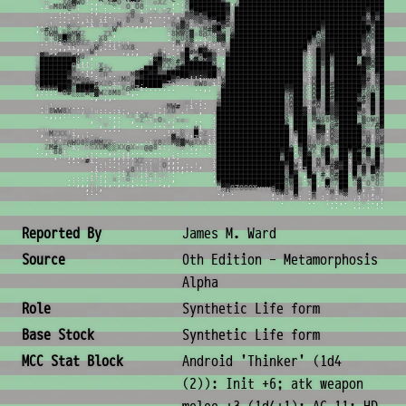
!
v
.
:
X
@
▓
W
O
:
.
,
;
v
Z
░
O
u
!
u
X
x
!
u
o
X
Z
!
,
.
;
8
█
█
█
█
█
█
█
▒
x
,
Z
█
█
█
█
█
█
█
█
█
█
█
█
█
█
█
█
█
█
█
█
█
█
█
█
█
█
█
█
█
█
█
█
█
█
█
█
.
i
o
M
8
W
@
O
;
,
,
.
.
.
u
O
i
O
8
:
,
,
,
.
,
.
;
O
█
█
█
█
█
█
█
█
▓
u
W
█
█
█
█
█
█
█
█
█
█
█
█
█
█
█
█
█
█
█
█
█
█
█
█
█
█
█
█
█
█
█
█
█
█
█
█
.
.
.
.
,
:
.
;
@
v
i
!
v
x
!
v
Z
,
:
Z
#
█
█
█
█
█
█
█
▓
v
█
█
█
█
█
█
█
█
█
█
█
█
█
█
█
█
█
█
█
█
█
█
█
█
█
█
█
█
█
▓
█
█
█
█
█
█
█
.
.
:
.
,
:
.
.
Z
8
x
,
.
.
.
.
,
;
,
u
▒
▒
▒
8
▒
█
█
█
█
▒
!
█
█
█
█
█
█
█
█
█
█
█
█
█
█
█
█
█
█
█
█
█
█
█
█
█
█
█
█
█
O
█
▒
█
█
█
█
█
.
.
.
;
x
.
,
i
i
x
i
i
v
!
;
u
8
x
x
8
u
,
.
x
Z
v
M
8
x
@
▒
░
W
░
█
█
#
v
█
█
█
█
█
█
█
█
█
█
█
█
█
█
█
█
█
█
█
█
█
█
█
█
█
█
█
█
▒
W
▓
░
█
█
█
█
█
.
,
;
!
.
.
,
o
o
.
i
x
u
o
v
x
M
!
.
.
,
,
,
.
.
u
O
@
▓
W
;
o
v
X
8
@
O
▒
W
O
█
█
█
█
█
█
█
█
█
█
█
█
█
█
█
█
█
█
█
▓
█
█
█
█
█
█
█
█
█
▒
#
█
█
█
█
█
W
,
o
#
X
O
,
!
░
u
Z
,
.
v
W
!
v
Z
M
▒
M
o
!
X
M
#
▓
█
░
v
@
█
█
█
█
█
█
█
█
█
█
█
█
█
█
█
█
█
█
█
W
█
█
█
█
█
█
█
█
█
█
W
█
█
█
█
█
8
:
O
W
M
u
░
@
M
W
Z
Z
X
,
i
8
M
W
8
▓
x
8
@
X
u
M
W
u
#
█
█
█
█
█
█
█
█
█
█
█
█
█
█
█
█
█
█
O
@
█
█
█
█
█
█
█
█
█
W
W
█
█
█
█
▓
v
!
o
i
8
▒
█
▒
X
▒
o
.
X
8
.
.
o
░
O
8
▒
.
.
i
x
░
▓
▓
;
▓
█
█
█
█
█
█
█
█
█
█
█
█
█
█
█
█
█
W
@
░
█
█
█
█
█
█
█
█
▓
W
M
█
█
█
█
v
!
.
:
!
u
i
O
O
@
O
X
Z
!
o
░
:
;
;
;
!
i
.
;
M
,
@
░
,
.
i
:
.
u
@
!
█
█
█
█
█
█
█
█
█
█
█
█
█
█
█
█
█
W
O
W
▒
█
█
█
█
█
█
█
█
▒
M
X
█
█
█
░
Z
x
.
.
,
,
i
i
,
,
,
o
W
;
.
:
i
x
X
X
8
.
.
.
;
,
W
░
u
@
W
:
.
.
o
█
█
█
█
█
█
█
█
█
█
█
█
█
█
█
█
█
x
Z
#
▒
█
█
█
█
█
█
█
█
W
▒
u
█
█
█
M
!
!
.
:
,
,
,
,
,
,
,
,
,
o
W
;
.
,
;
,
.
,
8
i
.
.
o
█
#
W
█
▓
M
X
;
W
█
█
█
█
█
█
█
█
█
█
█
█
█
█
█
█
@
i
X
█
▒
█
█
█
█
█
█
█
█
x
░
!
█
█
█
O
!
v
v
▓
▒
#
W
▒
▒
▒
#
W
8
v
,
.
8
▒
8
:
o
▒
█
:
Z
O
█
█
▒
!
.
▓
█
█
█
█
█
█
█
█
█
█
█
█
█
█
█
█
X
i
X
█
▒
█
W
█
█
█
█
█
░
W
▒
O
█
█
█
8
x
!
v
█
█
█
█
█
█
█
█
8
,
.
u
▓
█
M
M
░
#
8
█
W
▓
@
X
▒
M
.
,
█
█
█
█
█
█
█
█
█
█
█
█
█
█
█
█
█
X
i
X
█
▒
█
@
█
█
█
█
█
o
█
▓
W
█
█
█
Z
;
v
x
█
█
█
█
█
█
█
O
i
i
i
;
!
X
x
,
,
v
░
█
▓
X
X
o
8
#
█
█
█
█
█
█
M
!
:
█
█
█
█
█
█
█
█
█
█
█
█
█
█
█
█
█
X
i
X
█
M
█
8
█
█
█
█
█
#
█
▒
W
█
█
█
@
v
u
X
█
█
█
█
█
█
█
M
x
.
.
,
x
#
Z
X
;
@
█
█
█
M
x
O
W
▓
█
█
█
█
█
█
█
█
M
i
█
█
█
█
█
█
█
█
█
█
█
█
█
█
█
█
█
X
i
X
█
O
█
Z
█
█
█
█
█
█
█
░
x
█
█
█
X
:
i
@
█
█
█
█
█
█
▓
░
X
o
i
.
.
Z
O
.
.
.
,
!
M
▓
█
█
▓
█
▒
▒
█
█
█
█
█
▓
▓
▓
▓
█
█
O
Z
█
█
█
█
█
█
█
█
█
█
█
█
█
█
█
█
█
x
i
X
█
O
█
o
█
█
█
█
█
█
█
@
!
#
█
█
M
x
u
@
█
█
█
█
█
█
W
M
W
@
@
o
;
.
!
x
o
Z
M
O
Z
M
▓
█
█
█
█
█
█
▒
O
o
o
!
!
i
u
v
x
!
W
█
█
█
█
█
█
█
█
█
█
█
█
█
█
█
█
█
u
i
M
█
O
█
X
█
█
█
█
█
█
▓
#
!
M
█
█
8
;
;
M
█
█
█
█
█
█
█
W
X
#
#
M
#
X
Z
O
i
:
o
;
O
█
█
█
█
█
█
░
Z
:
.
.
.
u
8
W
8
o
i
:
#
█
█
█
█
█
█
█
█
█
█
█
█
█
█
█
█
█
o
i
W
█
X
█
#
█
█
█
█
█
█
▓
@
!
M
█
█
M
;
!
X
#
W
W
#
█
█
▓
░
█
█
█
█
#
!
;
i
i
!
X
@
M
Z
i
:
.
.
.
.
.
.
.
.
,
;
u
▓
█
█
█
█
█
█
█
█
█
█
█
█
█
▓
▓
█
█
X
i
W
█
o
█
#
█
█
█
█
█
█
#
8
8
8
█
█
Z
,
v
,
:
:
:
:
v
O
#
░
░
░
W
░
▓
W
Z
8
M
8
x
i
,
.
x
█
█
█
█
█
█
█
█
█
█
█
█
█
█
@
#
█
█
X
i
W
█
o
█
#
█
█
█
█
█
█
8
@
W
o
█
█
Z
!
x
.
,
!
;
,
.
Z
█
█
█
█
█
█
█
█
█
█
█
█
█
█
X
W
█
█
X
i
W
█
o
█
#
█
█
█
█
█
▒
#
8
█
o
█
█
O
.
v
,
v
o
!
.
;
.
8
█
█
█
█
█
█
█
█
█
█
█
█
█
█
O
W
█
█
X
!
#
W
o
█
░
█
█
█
█
█
W
#
X
█
x
█
█
@
X
!
.
u
!
.
.
.
.
.
.
.
.
x
M
W
#
x
;
i
v
:
.
▒
█
█
█
█
█
█
█
█
█
█
█
█
█
█
8
W
█
█
X
i
░
W
o
█
▒
▓
█
█
█
█
█
u
o
█
x
█
█
M
x
v
.
u
8
W
W
8
X
v
v
u
v
!
u
:
:
.
:
i
;
,
.
.
.
!
X
O
u
.
!
v
x
,
.
█
█
█
█
█
█
█
█
█
█
█
█
█
█
█
8
@
█
█
▓
u
▒
X
Z
█
▒
▓
█
█
█
█
▒
8
v
█
x
█
█
▒
.
x
.
,
,
,
:
:
.
.
!
x
u
.
.
.
.
,
;
!
x
x
i
o
X
x
i
.
!
u
u
.
,
█
█
█
█
█
█
█
█
█
█
█
█
█
█
█
8
o
█
█
▓
v
▒
O
O
░
▒
▓
█
█
█
█
Z
░
u
░
v
█
█
M
;
o
,
!
u
!
;
.
.
,
v
Z
:
i
x
O
x
,
;
x
o
u
.
.
:
█
█
█
█
█
█
█
█
█
█
█
█
█
█
█
@
!
█
█
█
v
M
W
8
8
M
#
█
█
█
█
v
▒
O
W
O
█
█
M
W
v
,
v
!
,
;
.
,
!
!
;
.
;
u
,
.
:
,
i
█
█
█
█
█
█
█
█
█
█
█
█
█
█
█
░
i
█
█
█
!
o
▒
░
u
@
#
█
█
█
█
#
░
o
Z
#
█
█
▓
;
o
.
u
u
.
.
.
.
.
.
.
.
.
.
;
M
i
i
█
█
█
█
█
█
█
█
█
█
█
█
█
█
█
█
!
█
█
█
u
i
█
▓
,
W
░
█
█
█
█
█
░
v
!
W
░
█
▒
.
v
,
o
M
Z
X
X
!
i
,
.
:
.
.
:
v
:
░
u
,
█
x
Z
.
i
█
█
█
█
█
█
█
█
█
█
█
█
█
█
█
█
!
O
█
█
v
:
▒
#
.
W
░
█
█
█
█
█
8
O
,
M
░
█
W
@
,
.
:
:
;
u
Z
!
;
!
!
x
o
;
.
.
o
▓
@
o
!
;
Z
i
o
.
i
█
█
█
█
█
█
█
█
█
█
█
█
█
█
█
█
!
u
█
█
O
v
W
8
.
W
░
█
█
█
█
█
v
W
i
8
W
█
▓
v
.
.
!
X
v
Z
@
W
O
8
░
@
M
M
Z
Z
;
,
,
:
,
,
.
:
i
X
8
Z
o
M
▒
▓
M
@
X
X
X
i
i
█
█
█
█
█
█
█
█
█
█
█
█
█
█
█
█
o
i
█
█
8
X
O
8
o
8
M
█
█
█
█
█
O
M
!
M
#
█
█
.
.
!
Z
M
#
X
u
!
i
;
u
u
o
X
O
M
░
░
X
X
@
X
o
x
@
@
8
i
:
;
!
u
x
!
;
,
:
;
:
i
█
█
█
█
█
█
█
█
█
█
█
█
█
█
█
█
@
;
▒
█
M
M
v
░
#
░
x
█
█
█
█
█
#
░
:
▒
░
█
█
.
,
.
.
,
i
8
8
i
.
.
.
.
,
;
:
.
,
.
.
.
.
.
.
.
.
:
.
.
.
.
i
█
█
█
█
█
█
█
█
█
█
█
█
█
█
▓
█
▓
.
@
█
W
X
i
▒
█
8
!
█
█
W
█
#
O
█
!
█
8
█
█
.
:
,
:
!
;
,
.
,
i
i
.
,
,
i
i
,
.
.
.
,
i
;
i
█
█
█
█
█
█
█
█
█
█
█
█
█
█
8
█
█
.
X
█
▓
x
x
O
█
Z
v
█
█
Z
█
█
u
▒
!
█
v
█
█
.
:
.
.
.
o
#
i
.
.
:
:
,
:
;
v
X
Z
.
;
v
!
x
,
,
.
i
█
█
█
█
█
█
█
█
█
█
█
█
█
█
8
█
█
v
i
█
█
!
M
v
█
@
8
█
█
i
█
█
O
8
@
█
u
█
█
.
u
.
:
!
.
.
!
,
!
o
;
v
v
x
!
O
,
,
,
,
:
.
!
,
i
█
█
█
█
█
█
█
█
█
█
█
█
█
█
█
▒
█
W
.
█
█
u
M
o
░
#
▓
▒
█
!
█
░
#
o
░
█
X
▒
█
.
u
.
i
v
.
,
;
.
o
8
!
!
:
!
x
!
u
:
;
:
,
.
.
:
█
█
█
█
█
█
█
█
█
█
█
█
█
█
█
8
█
░
.
Z
█
Z
o
8
v
W
░
▓
█
u
█
o
▓
v
█
W
X
Z
█
.
X
.
i
.
;
.
!
.
i
X
u
u
;
i
x
:
u
u
:
,
█
█
█
█
█
█
█
█
█
█
█
█
█
█
█
8
█
▓
!
,
█
W
i
#
i
M
#
█
█
:
█
Z
W
u
░
W
X
i
█
X
!
.
:
:
:
:
i
!
:
,
!
x
;
u
o
;
!
:
;
i
;
:
!
!
,
,
█
█
█
█
█
█
█
█
█
█
█
█
█
█
█
W
▒
█
x
.
░
█
;
X
@
@
W
█
█
M
#
Z
x
8
8
o
i
█
u
!
.
:
,
,
,
u
.
:
;
,
:
,
.
;
,
.
.
.
.
,
,
W
█
█
█
█
█
█
█
█
█
█
█
█
█
█
8
W
█
o
X
█
,
i
█
o
Z
█
█
o
▓
i
O
u
O
x
;
█
u
;
,
!
!
,
u
░
▒
O
Z
O
O
O
X
v
v
v
@
█
█
8
8
█
o
v
█
v
X
o
!
█
█
v
▓
,
x
i
o
u
;
▓
.
,
.
:
.
.
;
!
.
,
8
W
8
u
█
v
:
#
x
.
M
i
M
▒
v
O
:
x
,
o
!
;
8
.
.
.
!
o
.
O
:
.
M
:
Z
.
u
v
u
i
!
!
.
u
,
;
x
.
.
.
;
.
.
,
.
!
;
v
:
.
,
.
,
:
.
.
.
.
,
.
:
.
Thinker «Android»
Creature Metadata
Reported By
James M. Ward
Source
0th Edition - Metamorphosis
Alpha
Role
Synthetic Life form
Base Stock
Synthetic Life form
MCC Stat Block
Android 'Thinker' (1d4
(2)): Init +6; atk weapon