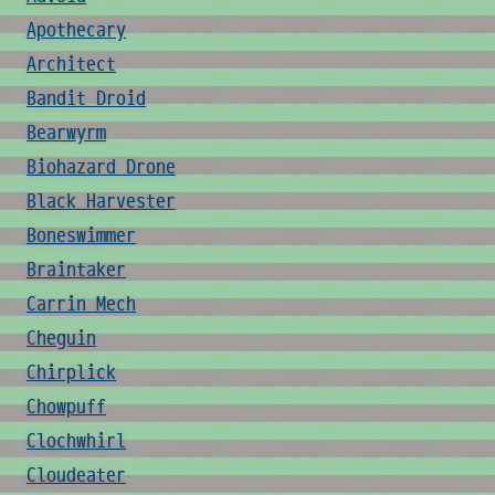
Apothecary
Architect
Bandit Droid
Bearwyrm
Biohazard Drone
Black Harvester
Boneswimmer
Braintaker
Carrin Mech
Cheguin
Chirplick
Chowpuff
Clochwhirl
Cloudeater