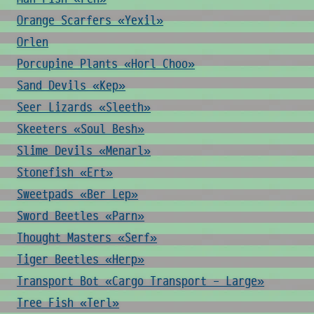
Orange Scarfers «Yexil»
Orlen
Porcupine Plants «Horl Choo»
Sand Devils «Kep»
Seer Lizards «Sleeth»
Skeeters «Soul Besh»
Slime Devils «Menarl»
Stonefish «Ert»
Sweetpads «Ber Lep»
Sword Beetles «Parn»
Thought Masters «Serf»
Tiger Beetles «Herp»
Transport Bot «Cargo Transport - Large»
Tree Fish «Terl»