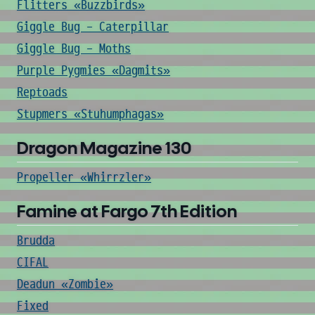
Flitters «Buzzbirds»
Giggle Bug - Caterpillar
Giggle Bug - Moths
Purple Pygmies «Dagmits»
Reptoads
Stupmers «Stuhumphagas»
Dragon Magazine 130
Propeller «Whirrzler»
Famine at Fargo 7th Edition
Brudda
CIFAL
Deadun «Zombie»
Fixed