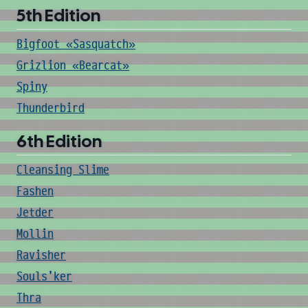
5th Edition
Bigfoot «Sasquatch»
Grizlion «Bearcat»
Spiny
Thunderbird
6th Edition
Cleansing Slime
Fashen
Jetder
Mollin
Ravisher
Souls'ker
Thra