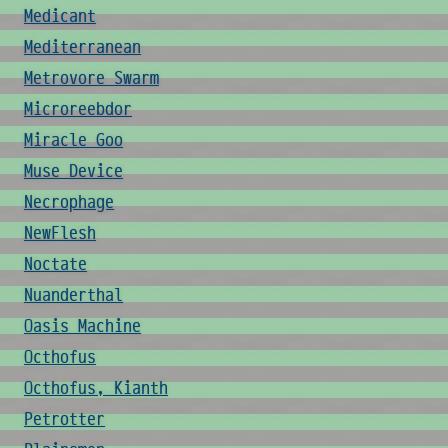
Medicant
Mediterranean
Metrovore Swarm
Microreebdor
Miracle Goo
Muse Device
Necrophage
NewFlesh
Noctate
Nuanderthal
Oasis Machine
Octhofus
Octhofus, Kianth
Petrotter