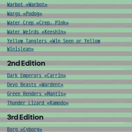
Warbot «Warbot»
Wargs «Podog»
Water Crep «Crep, Pink»
Water Weirds «Keeshin»
Yellow Tanglers «Win Seen or Yellow
Winislean»
2nd Edition
Dark Emperors «Carrin»
Devo Beasts «Wardent»
Green Renders «Mantis»
Thunder Lizard «Kamodo»
3rd Edition
Borg «Cyborg»