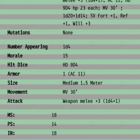
melee +3 (1d4+1); AC 11; HD
9D4 hp 23 each; MV 30' ;
1d20+1d14; SV Fort +1, Ref
+1, Will +3
Mutations
None
Combat & Physical Stats
Number Appearing
1d4
Morale
15
Hit Dice
HD 9D4
Armor
1 (AC 11)
Size
Medium 1.5 Meter
Movement
MV 30'
Attack
Weapon melee +3 (1d4+1)
Ability Scores
MS:
18
PS:
14
IN:
18