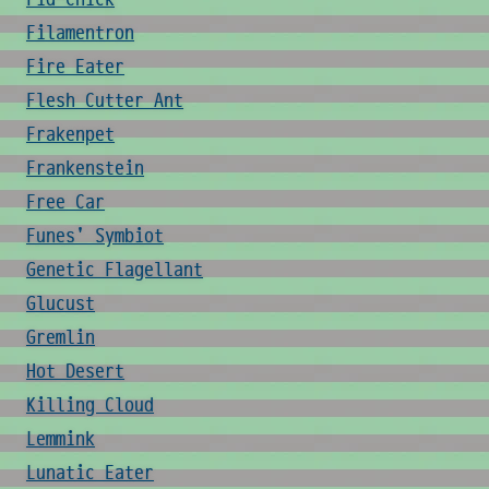
Filamentron
Fire Eater
Flesh Cutter Ant
Frakenpet
Frankenstein
Free Car
Funes' Symbiot
Genetic Flagellant
Glucust
Gremlin
Hot Desert
Killing Cloud
Lemmink
Lunatic Eater