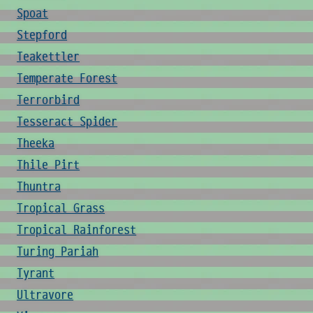
Spoat
Stepford
Teakettler
Temperate Forest
Terrorbird
Tesseract Spider
Theeka
Thile Pirt
Thuntra
Tropical Grass
Tropical Rainforest
Turing Pariah
Tyrant
Ultravore