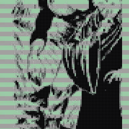
i
O
,
u
.
,
X
█
█
M
o
▓
█
i
X
░
x
x
.
O
█
█
W
,
i
,
O
@
!
;
,
Z
8
█
O
.
;
.
x
.
x
Z
u
i
.
.
u
█
█
█
█
█
█
!
8
█
Z
M
:
.
:
.
█
█
8
x
;
.
,
,
.
.
:
W
;
.
.
.
.
v
v
M
v
i
;
;
X
@
v
@
:
;
,
.
u
█
█
█
█
█
█
o
o
Z
8
i
:
,
;
.
█
█
M
#
;
.
o
O
Z
Z
!
.
.
.
O
x
;
;
!
;
;
u
!
,
u
W
8
u
#
;
.
,
x
;
█
█
█
█
█
█
O
,
@
v
;
,
.
u
,
.
.
█
█
█
o
!
.
;
!
Z
x
x
,
!
X
W
Z
,
.
,
X
8
,
.
i
8
u
X
X
x
Z
.
.
.
M
,
▓
█
█
█
█
█
M
,
i
Z
.
.
.
.
.
X
X
,
.
█
█
█
x
o
!
.
.
:
.
!
.
.
.
.
.
i
░
.
.
#
v
W
i
@
8
Z
i
!
.
,
.
@
.
Z
▒
▓
█
█
█
▓
i
;
x
!
i
,
.
!
,
W
8
,
█
█
█
█
░
█
8
:
:
;
x
:
x
o
.
.
v
▒
!
v
█
O
8
o
@
:
W
:
!
.
.
.
#
#
▓
█
█
█
W
,
o
;
v
x
,
:
i
,
i
O
!
░
#
;
.
,
.
.
u
█
█
█
█
█
i
░
x
:
Z
M
:
,
i
.
,
.
.
.
.
u
@
,
x
.
,
W
░
v
;
▒
W
O
M
░
!
M
!
x
.
W
#
█
█
█
█
█
8
u
o
x
u
!
;
.
.
i
i
u
Z
v
@
M
@
▓
M
o
;
.
!
O
█
█
█
█
█
W
!
▓
X
v
#
i
v
X
O
,
X
x
:
.
.
M
#
O
!
.
o
█
X
x
▒
W
░
▓
█
o
Z
8
Z
u
!
█
█
█
█
█
█
█
█
X
W
v
v
v
i
x
.
.
:
Z
,
o
Z
8
X
M
█
█
█
▓
░
▒
▓
█
█
░
▓
█
▒
!
X
8
▒
M
X
.
i
#
8
v
@
x
,
.
.
o
█
M
█
▓
W
.
.
W
#
v
O
▓
o
▒
▓
▓
.
8
u
W
i
,
!
.
#
█
█
█
█
█
█
█
█
█
O
#
O
u
x
;
v
;
:
,
Z
;
x
X
▓
█
█
█
█
█
█
█
█
█
█
█
#
Z
i
!
X
@
█
X
u
.
Z
░
O
u
O
,
.
:
█
▒
░
X
█
@
X
.
x
x
o
▒
u
@
@
@
8
i
W
u
M
v
x
u
x
█
█
█
█
█
█
█
█
█
█
█
W
#
X
v
Z
!
x
u
!
u
X
@
▓
█
█
█
█
█
#
▓
W
8
█
#
v
!
#
W
Z
@
▒
█
M
!
X
░
i
u
;
,
M
░
M
#
!
█
M
o
.
.
8
O
W
Z
.
@
:
x
O
u
Z
o
:
,
,
M
█
█
█
█
█
█
█
█
█
█
█
▓
░
▓
░
x
▓
#
░
W
▓
█
█
█
█
█
W
░
█
█
▒
O
▓
@
.
.
Z
M
#
o
▓
▒
█
█
▒
v
@
8
i
!
.
.
X
█
v
M
X
u
▒
@
v
;
O
,
,
.
;
,
i
,
:
;
!
:
!
▓
█
█
█
█
█
█
█
█
█
█
O
:
X
▒
█
█
█
█
█
█
█
█
█
█
█
▓
v
o
░
█
█
█
▒
.
;
▓
▒
#
O
█
░
█
█
█
░
@
x
.
v
Z
.
X
█
W
M
@
O
X
8
:
x
.
:
.
;
8
o
M
.
.
.
.
.
.
:
,
M
█
█
█
█
█
█
█
█
█
█
▓
.
.
.
:
;
;
O
█
█
█
█
█
█
█
█
░
u
X
█
█
█
█
▓
.
.
▒
▒
▓
░
Z
█
O
█
█
█
▓
;
.
!
.
o
▒
█
█
X
v
@
W
Z
,
.
o
.
x
░
M
O
░
▒
x
i
u
.
,
;
u
!
i
▓
█
█
█
█
█
█
█
█
█
█
M
.
.
,
@
█
█
█
█
#
█
M
▓
█
█
█
▓
#
▒
M
.
u
█
@
▒
░
Z
█
Z
█
█
x
i
,
i
M
X
X
█
█
█
O
@
W
,
W
;
W
█
█
█
▒
Z
x
O
Z
!
Z
M
!
i
Z
█
█
█
█
█
█
█
█
█
█
█
Z
.
:
.
;
.
,
x
░
█
█
█
█
█
█
▓
░
░
@
▓
8
░
v
W
#
M
█
▓
o
█
@
#
░
,
:
u
▓
▓
x
█
█
█
W
░
▓
:
i
W
.
x
8
█
█
8
░
▒
W
Z
W
#
X
i
;
O
█
█
█
█
█
█
█
█
█
█
█
x
v
;
Z
i
!
!
v
.
.
;
u
░
█
█
█
█
M
Z
#
X
#
;
#
v
█
Z
W
▓
▓
u
█
█
░
M
.
u
.
.
.
x
M
o
M
█
█
█
M
W
i
v
8
.
X
O
W
░
█
▓
@
W
O
#
v
Z
:
i
8
█
█
█
█
█
█
█
█
█
█
▓
!
!
Z
u
x
i
;
,
.
:
8
▓
M
█
█
█
░
Z
u
W
,
X
░
#
█
▒
O
░
█
o
!
▓
░
8
,
.
;
u
i
.
W
x
█
█
#
█
v
#
!
;
o
,
O
O
:
X
█
▒
▓
x
W
O
Z
v
;
x
█
█
█
█
█
█
█
█
█
█
#
,
,
v
8
v
.
.
.
O
;
Z
Z
▓
#
█
█
█
X
o
#
i
M
░
█
W
█
8
▒
█
O
.
▓
Z
M
,
v
.
,
!
x
W
█
█
█
▒
▓
W
8
░
.
░
i
:
#
X
,
;
W
X
M
M
@
X
#
;
x
█
█
█
█
█
█
█
█
█
█
Z
.
!
o
u
!
,
i
!
▒
O
8
@
o
X
W
▒
Z
▓
v
@
▓
█
█
M
8
#
█
█
▓
v
░
W
i
.
,
Z
i
.
u
█
█
█
█
M
█
8
░
M
,
█
x
.
.
:
X
Z
.
;
X
O
░
W
x
W
.
@
█
█
█
█
█
█
█
█
█
8
.
.
,
,
;
u
i
v
8
x
█
▓
█
█
▓
8
v
#
u
,
█
▒
█
█
▒
!
O
█
█
█
█
8
o
.
,
,
i
O
X
▓
W
█
#
#
█
Z
█
i
o
#
@
.
u
.
:
8
O
;
.
o
;
x
W
X
!
▒
█
█
█
█
█
█
█
█
░
:
u
X
.
.
;
v
Z
▓
o
█
█
█
█
W
@
O
.
.
█
#
█
█
#
v
o
█
█
█
░
Z
.
.
█
8
i
#
█
x
█
#
v
█
v
▓
▒
.
8
!
▓
.
u
u
.
.
,
o
x
u
:
x
x
;
Z
▒
█
█
█
█
█
█
█
█
▓
u
.
v
.
@
X
!
Z
O
@
W
W
░
█
█
▓
x
█
#
O
!
█
8
█
▓
@
Z
o
#
O
░
W
:
x
u
u
.
M
█
█
#
x
▓
W
@
█
x
;
▓
!
█
.
u
X
;
.
,
;
:
;
,
o
!
u
█
█
█
█
█
█
█
█
█
░
.
.
,
u
i
i
;
#
#
!
o
X
▓
▓
▒
▓
█
@
@
;
:
O
░
█
O
█
▒
8
:
x
!
▒
W
:
O
▒
#
░
█
█
▓
u
▒
▓
8
█
█
!
!
█
#
█
,
i
@
@
.
.
,
Z
▓
█
█
█
█
█
█
█
█
█
█
;
,
M
.
:
u
8
;
i
W
█
#
▒
X
▓
█
█
x
░
▒
x
u
;
▒
█
O
█
#
x
▒
u
W
░
8
.
x
▓
█
█
█
█
W
v
M
█
@
W
█
#
:
░
░
█
█
.
v
o
░
O
.
.
o
█
█
█
█
█
█
█
█
█
█
█
,
.
o
O
:
Z
o
o
:
:
#
W
█
▓
▓
█
░
8
█
▒
u
░
O
8
█
O
█
▓
▒
v
v
O
W
░
u
.
X
█
█
█
█
█
W
X
▒
█
M
O
█
█
Z
v
█
▓
█
█
.
W
8
W
x
.
.
8
█
█
█
█
█
█
█
█
█
█
#
,
.
:
x
O
i
8
@
O
,
W
█
█
█
█
▒
v
█
█
x
.
v
█
W
█
x
#
▒
u
Z
▓
#
░
█
░
8
█
█
█
█
Z
x
█
█
▓
8
█
█
▓
:
#
█
█
█
█
.
u
X
█
8
:
,
W
█
█
█
#
Z
:
u
@
█
█
▓
X
X
Z
x
u
v
u
i
8
▓
o
x
8
▓
▓
Z
▓
█
O
!
.
.
Z
#
░
W
u
,
;
.
#
M
W
O
@
Z
x
█
█
░
W
o
▓
█
█
Z
▒
█
#
,
@
█
█
█
█
█
.
x
░
#
o
i
█
█
█
o
,
.
.
,
8
█
▓
,
v
█
█
▓
#
W
8
v
v
W
▒
▓
█
▒
▓
█
█
█
▓
W
;
i
▒
W
,
.
:
:
.
█
#
Z
#
!
░
X
█
@
:
8
▒
█
▓
i
░
█
▓
!
@
█
█
█
█
█
#
.
.
.
;
u
░
X
:
v
█
█
X
;
.
.
i
█
W
i
!
i
#
█
░
W
o
W
█
░
Z
M
O
▓
█
█
█
█
█
█
█
W
@
,
:
.
Z
.
.
▒
8
░
8
█
█
X
▒
i
:
▓
█
▓
Z
M
█
█
O
v
█
█
█
█
█
█
8
,
:
,
.
u
o
░
;
,
x
█
O
v
,
;
:
;
▒
!
.
v
!
:
O
█
█
O
u
Z
▓
░
M
Z
█
M
Z
x
O
█
▓
▓
:
!
,
Z
.
X
u
O
Z
@
▒
█
█
X
▒
u
#
█
▓
v
#
█
█
X
:
░
█
█
█
█
█
█
X
.
x
i
,
.
.
8
Z
.
x
#
O
v
x
i
:
!
▓
.
X
.
.
X
█
#
u
u
!
W
;
u
:
!
░
!
░
█
@
@
:
u
x
i
i
;
x
!
x
█
█
█
█
X
▒
W
█
░
i
▒
█
█
M
,
M
█
█
█
█
█
█
█
x
.
i
o
:
:
8
;
u
░
Z
o
:
i
u
:
O
8
.
:
u
u
.
.
v
W
Z
i
;
v
8
o
,
M
u
#
█
█
u
x
u
!
▒
.
Z
.
░
@
▒
█
█
█
█
▒
█
█
W
o
░
█
█
▓
o
Z
█
█
█
█
█
█
█
█
x
.
i
x
i
,
,
v
v
;
8
M
v
.
O
Z
;
▒
!
.
x
:
:
Z
.
:
@
v
!
░
o
Z
i
i
X
▒
▒
▓
!
!
8
,
M
.
O
▒
W
█
█
█
█
█
▒
█
8
,
▒
█
█
█
:
@
█
█
█
█
█
█
█
█
W
X
.
u
o
.
,
!
,
i
:
M
8
x
.
.
u
#
u
8
@
:
.
.
X
o
:
v
,
.
u
M
u
▒
X
o
M
,
#
#
░
▒
u
!
#
v
X
,
!
.
▓
█
█
█
█
█
#
#
#
x
█
█
█
█
▓
,
█
█
█
█
█
█
█
█
█
!
W
:
v
i
.
v
i
.
:
#
8
,
,
M
o
x
#
:
!
i
,
,
Z
X
:
v
.
u
X
█
O
x
▓
i
▒
@
░
W
u
u
#
O
@
!
x
.
█
█
█
█
█
█
#
░
▓
▒
█
█
█
W
#
W
█
█
█
█
█
█
█
█
█
,
▒
:
!
u
.
.
o
.
:
░
x
.
:
@
,
M
!
,
i
x
.
,
░
:
.
i
.
Z
█
W
x
▓
o
█
#
░
W
u
v
▒
W
!
x
o
.
█
█
█
█
█
█
8
W
█
█
█
█
▓
#
░
█
█
█
█
█
█
█
█
█
▒
v
#
i
v
x
i
.
,
,
x
8
x
.
;
Z
#
x
:
.
;
x
v
;
Z
,
O
█
M
!
▓
Z
█
░
░
#
v
8
▒
#
.
o
Z
,
█
█
█
█
█
█
8
W
█
█
█
▒
W
░
▓
█
█
█
█
█
█
█
█
█
O
O
M
x
X
W
v
,
.
.
:
▒
O
Z
.
o
▓
@
.
:
,
.
.
i
o
;
.
!
x
8
█
M
i
█
X
█
░
░
▓
v
▒
▓
█
Z
Z
,
█
█
█
█
█
█
@
#
█
█
█
▒
▓
█
█
█
█
█
█
█
█
█
█
█
Z
#
X
:
@
o
@
!
X
M
v
v
;
░
,
i
;
;
;
Z
:
,
i
;
8
█
M
!
█
@
█
W
░
▓
x
▒
█
▒
#
@
,
█
█
█
█
█
█
@
#
█
█
░
▓
█
█
█
█
█
█
█
█
█
█
█
█
o
O
W
,
,
!
v
@
x
o
.
8
x
!
@
.
o
!
,
x
.
,
,
v
.
i
.
.
@
█
░
v
█
█
█
M
M
█
Z
▓
█
W
#
#
,
█
█
█
█
█
█
O
W
█
▒
O
▓
█
█
█
█
█
█
█
█
█
█
█
█
x
Z
░
.
i
v
i
@
;
W
:
.
,
O
;
,
!
,
#
:
,
,
v
X
.
,
Z
,
.
:
i
;
W
█
█
x
█
█
█
o
#
█
░
▓
█
8
.
#
░
,
█
█
█
█
█
█
Z
W
█
░
W
█
█
█
█
█
█
█
█
█
█
█
█
█
Z
M
M
;
o
X
;
i
x
Z
,
,
8
o
:
:
,
.
i
O
.
u
:
x
v
.
;
X
v
.
.
W
M
█
█
Z
░
█
█
x
#
█
█
█
█
o
.
█
▒
,
█
█
█
█
█
█
o
W
▒
#
█
█
█
█
█
█
█
█
█
█
█
█
█
▒
O
X
#
.
u
o
M
:
:
o
!
,
@
X
;
,
.
.
X
;
:
i
i
x
;
.
o
8
.
;
▓
o
▓
█
W
@
█
█
u
M
█
█
█
█
o
.
█
▓
,
█
█
█
█
█
█
i
#
█
█
█
█
█
█
█
█
█
█
█
█
█
█
█
░
8
X
░
:
o
▒
,
:
u
.
,
8
X
!
;
,
i
o
.
;
,
i
o
.
x
u
o
O
@
!
#
█
▓
!
█
█
u
8
█
█
▓
█
X
.
▒
▓
,
█
█
█
█
█
█
;
#
█
█
█
█
█
█
█
█
█
█
█
█
█
█
█
▓
M
O
#
,
v
░
x
.
.
,
u
,
o
Z
!
:
,
.
!
x
.
!
,
u
Z
:
o
;
W
v
u
8
█
█
i
█
█
Z
Z
█
█
▓
█
M
#
▓
,
█
█
█
█
█
█
,
#
█
█
█
█
█
█
█
█
█
█
█
█
█
█
█
█
░
O
@
,
!
O
▒
!
.
i
O
Z
i
,
;
.
.
!
;
.
i
.
!
:
,
u
@
!
u
i
█
█
x
█
█
O
!
█
█
█
█
▒
#
█
.
,
█
█
█
█
█
█
,
#
█
█
█
█
█
█
█
█
█
█
█
█
█
█
█
▓
v
.
.
!
;
M
░
!
i
O
i
;
u
i
.
:
!
i
!
o
,
;
,
u
X
@
X
x
!
@
█
░
▓
█
W
,
█
█
█
█
█
#
█
.
,
█
█
█
█
█
░
v
░
█
█
█
█
█
█
█
█
█
█
█
█
█
█
▒
X
v
;
,
.
,
:
v
u
▒
#
.
v
X
.
,
;
O
,
;
,
░
!
!
8
.
:
;
o
x
.
▒
X
!
u
,
u
█
█
#
█
░
:
█
█
█
█
█
;
M
█
:
.
█
█
█
█
█
O
O
▒
█
█
█
█
█
█
█
█
█
█
█
█
░
v
:
.
.
.
O
.
u
:
x
u
Z
8
;
x
Z
.
x
:
.
@
Z
.
!
@
,
:
O
.
x
W
i
,
;
W
;
,
,
:
#
█
█
█
█
v
W
█
█
█
█
O
Z
█
u
.
█
█
█
█
█
O
M
▓
█
█
█
█
█
█
█
▒
M
!
i
v
i
:
.
x
:
!
i
Z
x
x
i
v
O
u
!
M
.
o
:
.
x
M
!
i
M
;
O
Z
.
X
O
.
.
.
X
█
█
█
█
Z
W
█
█
█
█
█
Z
█
o
.
█
█
█
█
█
O
M
█
█
█
█
█
█
#
Z
i
u
;
:
i
i
:
!
.
i
.
;
,
v
i
X
o
.
,
#
█
O
W
,
i
:
O
;
M
M
#
:
u
O
,
W
!
;
█
█
█
█
M
v
█
█
█
█
█
@
█
W
▒
█
█
█
█
░
O
█
█
█
█
█
#
.
:
v
W
;
.
;
:
.
,
.
u
:
i
x
v
X
!
.
O
█
W
Z
v
,
x
8
,
M
@
M
.
!
:
;
W
.
.
X
█
█
█
█
!
█
█
█
█
█
░
█
#
▒
█
█
█
█
█
Z
█
█
█
█
▒
i
Z
▒
█
x
.
v
x
Z
.
.
M
:
W
,
X
O
M
.
u
█
▓
X
o
,
X
.
░
;
M
M
8
.
.
.
o
x
.
▒
█
█
█
@
█
█
█
█
█
█
█
░
,
o
█
█
█
█
█
X
█
█
█
█
Z
x
█
█
i
.
x
X
u
;
u
.
.
v
▓
█
.
,
v
v
u
@
#
#
,
:
█
░
░
Z
M
▓
8
W
o
o
#
x
.
X
:
v
▓
█
█
█
░
█
█
█
█
█
█
▓
!
u
█
█
█
█
▓
@
█
█
█
#
u
▓
█
▓
v
Z
@
:
W
i
u
▒
█
█
█
.
!
.
:
i
x
@
▒
u
.
@
8
█
W
▒
█
░
O
8
,
o
u
X
;
.
.
u
W
█
█
█
█
█
█
█
█
█
█
x
,
█
█
█
█
W
▒
█
█
█
M
░
█
X
X
W
█
#
.
█
.
M
▓
▓
█
█
o
o
Z
.
.
x
o
Z
X
:
.
i
░
▓
W
█
█
#
▒
;
.
:
Z
i
█
█
█
█
█
█
█
█
█
█
Z
.
█
█
█
█
Z
█
█
█
█
8
█
o
v
x
,
█
█
░
!
░
:
M
u
█
█
█
,
#
█
v
:
x
u
v
,
.
8
▒
▓
█
▓
░
x
.
x
.
.
.
.
@
█
█
█
█
█
█
█
█
█
W
.
▓
█
█
█
,
█
█
█
█
▓
█
█
█
o
#
█
█
█
█
█
▓
o
i
█
█
█
.
!
█
█
;
,
x
Z
;
.
.
!
,
o
▓
█
█
▒
u
.
Z
.
.
:
x
.
u
█
█
█
█
█
█
█
█
█
█
.
M
█
█
█
,
█
█
█
█
█
█
█
▒
8
█
█
█
█
█
█
▒
;
i
█
█
█
.
!
W
█
8
.
.
u
x
:
;
x
.
.
,
O
█
W
i
:
,
!
Z
W
i
;
,
.
:
O
x
u
#
8
░
█
█
█
█
█
█
█
█
i
o
█
█
▓
o
█
█
█
█
█
█
█
█
█
█
█
█
█
█
█
M
,
i
█
█
█
,
Z
O
▓
M
i
:
8
v
.
.
Z
u
.
,
u
,
,
o
;
X
M
▓
#
W
i
!
;
:
░
W
x
▒
█
█
M
X
█
█
█
█
█
█
█
W
v
█
█
░
░
█
█
█
█
█
█
█
█
█
█
█
█
█
█
█
M
.
!
█
█
█
i
!
x
▓
░
@
.
u
u
.
.
8
;
.
:
░
█
█
█
█
#
▓
8
O
O
i
,
u
.
.
;
8
W
i
W
█
█
█
█
▒
!
W
█
█
█
█
█
█
.
W
█
8
█
█
█
█
█
█
█
█
█
█
█
█
█
█
█
█
@
.
X
█
█
█
:
x
u
u
░
W
u
.
.
v
,
v
M
.
.
x
▒
█
█
█
█
█
X
█
#
O
W
i
v
:
!
i
x
@
Z
M
░
█
█
█
█
▓
Z
:
W
▓
█
█
█
█
:
@
█
O
█
█
█
█
█
█
█
█
█
█
█
█
█
█
█
█
@
.
X
█
█
█
;
u
!
u
o
░
Z
x
:
i
.
.
W
8
,
░
█
█
█
█
█
█
█
x
█
█
M
X
W
O
@
O
Z
O
x
█
W
░
█
█
█
M
:
.
.
▒
8
Z
x
█
█
Z
:
█
X
█
█
█
█
█
█
▒
█
█
█
█
█
█
█
█
█
@
.
M
█
█
█
.
u
x
i
!
X
@
v
:
:
i
o
!
i
#
▓
#
█
█
█
█
█
█
█
█
:
M
█
W
@
@
W
█
#
i
i
O
█
M
░
█
▓
Z
.
.
█
█
█
▓
#
░
#
u
:
!
█
█
█
█
█
█
█
█
█
█
█
█
█
█
█
█
@
.
▓
█
█
█
,
@
u
o
:
O
X
x
Z
!
!
#
W
u
░
█
█
█
█
█
█
█
█
█
█
▒
.
u
█
X
@
#
▓
█
v
.
!
░
M
Z
#
▓
v
.
,
█
█
█
█
█
W
@
#
W
░
█
█
█
█
█
█
█
█
█
█
█
█
█
█
█
█
8
.
▓
█
█
█
u
▓
O
o
X
@
O
Z
X
▒
X
▒
W
█
█
█
█
█
█
█
█
█
█
█
█
X
v
o
W
█
█
M
.
i
▒
x
i
o
▓
!
,
█
█
█
█
█
█
█
#
▓
█
█
█
█
█
█
█
█
█
█
█
█
█
█
█
█
█
8
.
▓
█
█
█
X
▓
░
░
W
M
8
@
█
M
8
@
█
░
O
▒
█
█
█
█
█
█
█
█
█
!
.
X
░
▓
#
,
;
X
!
,
x
░
O
!
█
█
█
█
█
█
█
█
█
█
█
█
█
█
█
█
█
█
█
█
█
█
█
█
█
█
8
.
▓
▓
█
█
.
X
▓
v
8
░
u
▒
o
#
u
░
8
,
8
▒
M
█
█
█
█
█
█
█
░
;
.
o
░
#
i
.
.
;
8
M
;
.
:
,
u
█
█
█
█
█
█
█
█
█
█
█
█
█
█
█
█
█
█
█
█
█
█
█
█
█
█
8
:
█
▓
█
█
,
@
@
,
X
X
,
!
u
o
!
▒
8
▓
█
M
█
█
▒
░
W
▒
█
█
@
.
!
v
.
!
M
█
▒
.
.
;
,
,
o
█
█
█
█
█
█
█
█
█
█
█
█
█
█
█
█
█
█
█
█
█
█
█
█
█
█
8
:
▒
M
█
█
,
;
,
,
:
.
.
.
;
i
u
X
█
█
█
█
8
v
▒
#
▓
█
█
O
.
,
.
,
u
▒
█
█
▒
.
.
i
,
.
:
,
O
█
█
█
█
█
█
█
█
█
█
█
█
█
█
█
█
█
█
█
█
█
█
█
█
█
█
8
:
▒
M
█
█
.
.
.
.
.
;
:
.
.
.
:
░
░
Z
x
#
@
#
░
▓
█
W
:
.
.
,
.
.
:
X
░
▓
█
█
#
.
i
.
.
:
:
.
8
█
█
█
█
█
█
█
█
█
█
█
█
█
█
█
█
█
█
█
█
█
█
█
█
█
█
@
:
░
O
█
█
.
i
o
x
:
,
;
O
:
v
,
.
,
:
v
8
Z
░
█
8
W
█
W
;
.
:
v
v
:
!
M
M
▒
W
█
█
X
,
:
,
u
;
;
.
8
█
█
█
█
█
█
█
█
█
█
█
█
█
█
█
█
█
█
█
█
█
█
█
█
█
█
@
:
░
O
█
█
,
v
v
▓
#
Z
u
X
8
v
x
;
.
.
i
8
█
█
█
█
█
W
;
,
v
8
8
@
M
█
▓
o
▓
█
█
u
.
.
,
o
:
!
;
,
M
█
█
█
█
█
█
█
█
█
█
█
█
█
█
█
█
█
█
█
█
█
█
█
█
█
█
M
;
░
@
█
█
,
v
@
M
M
Z
u
@
!
u
M
O
i
.
;
u
x
x
M
▓
█
█
o
;
;
X
8
W
▓
█
@
i
W
█
█
▒
.
u
;
x
X
,
!
▒
█
█
█
█
█
█
█
█
█
█
█
█
█
█
█
█
█
█
█
█
█
█
█
█
█
█
M
!
▒
M
█
█
.
,
,
.
.
,
,
i
.
.
:
!
,
i
!
8
▒
█
,
,
u
8
!
!
o
:
O
Z
▓
█
W
v
x
W
█
█
X
,
:
;
Z
O
i
Z
u
█
█
█
█
█
█
█
█
█
█
█
█
█
█
█
█
█
█
█
█
█
█
█
█
█
█
█
░
#
▓
▒
█
█
.
!
i
.
.
,
,
,
,
.
.
,
.
.
i
X
#
▓
!
i
u
!
@
O
v
▒
█
@
,
i
!
█
█
▒
!
;
,
x
X
u
v
u
u
█
█
█
█
█
█
█
█
█
█
█
█
█
█
█
█
█
█
█
█
█
█
█
█
█
█
█
▒
▒
░
▒
█
█
.
,
;
;
i
Z
W
8
x
;
Z
Z
Z
u
x
W
█
o
,
8
!
:
8
W
;
W
x
.
.
i
O
░
█
@
.
.
!
v
X
!
i
u
,
O
█
█
█
█
█
█
█
█
█
█
█
█
█
█
█
█
█
█
█
█
█
█
█
█
█
█
█
█
▒
W
@
█
█
.
.
x
;
░
█
█
▓
█
█
█
█
▓
░
█
█
▒
▒
v
i
i
░
:
,
.
.
,
x
█
█
!
;
!
@
;
i
x
.
.
▓
█
█
█
█
█
█
█
█
█
█
█
█
█
█
█
█
█
█
█
█
█
█
█
█
█
█
█
█
W
█
@
░
█
i
8
Z
X
▓
█
█
█
█
█
█
█
█
█
█
M
@
x
:
W
v
.
.
.
!
W
o
W
.
.
v
Z
x
x
,
.
,
█
█
█
█
█
█
█
█
█
█
█
█
█
█
█
█
█
█
█
█
█
█
█
█
█
█
█
█
█
Z
█
░
i
█
!
i
.
.
.
u
,
i
!
@
█
▓
█
█
#
░
█
█
#
▒
:
X
u
:
:
x
.
.
:
:
,
W
;
:
i
@
x
,
.
v
█
█
█
█
█
█
█
█
█
█
█
█
█
█
█
█
█
█
█
█
█
█
█
█
█
█
█
█
█
Z
▒
W
,
▓
.
!
O
!
.
.
i
.
.
;
:
i
█
X
8
▓
█
░
█
█
▓
░
O
x
#
.
;
8
.
.
,
W
Z
M
.
u
!
O
o
.
W
█
█
█
█
█
█
█
█
█
█
█
█
█
█
█
█
█
█
█
█
█
█
█
█
█
█
█
█
█
▒
W
M
O
W
.
@
X
i
8
x
x
O
,
.
v
i
,
u
X
▒
█
█
█
#
W
o
▒
8
i
W
x
u
v
8
▓
W
x
.
i
W
x
!
,
,
#
█
█
█
█
█
█
█
█
█
█
█
█
█
█
█
█
█
█
█
█
█
█
█
█
█
█
█
█
█
█
v
8
▓
Z
;
▒
#
█
█
▓
v
,
,
!
,
O
░
█
█
█
░
W
█
█
█
▓
█
#
▓
█
█
█
O
,
.
:
░
v
,
Z
!
▓
█
█
█
█
█
█
█
█
█
█
█
█
█
█
█
█
█
█
█
█
█
█
█
█
█
█
█
█
█
█
#
M
▓
O
i
█
█
█
█
#
▒
x
:
,
@
W
M
▓
░
█
█
█
█
▒
█
█
@
@
o
O
░
█
█
▓
,
.
!
:
v
#
;
i
o
Z
,
v
█
█
█
█
█
█
█
█
█
█
█
█
█
█
█
█
█
█
█
█
█
█
█
█
█
█
█
█
█
█
█
█
▓
x
M
.
;
:
░
█
▓
█
#
v
#
x
i
.
;
8
█
█
█
█
█
█
▒
▓
█
Z
x
X
W
W
▒
█
▓
X
:
x
u
;
@
;
W
;
o
█
█
█
█
█
█
█
█
█
█
█
█
█
█
█
█
█
█
█
█
█
█
█
█
█
█
█
█
█
█
█
█
█
@
o
.
u
@
#
#
M
8
i
O
░
W
M
u
.
o
M
█
█
█
█
█
#
▒
█
O
i
O
8
#
▒
█
▒
:
.
O
,
!
:
!
#
v
@
!
M
█
█
█
█
█
█
█
█
█
█
█
█
█
█
█
█
█
█
█
█
█
█
█
█
█
█
█
█
█
█
█
█
█
▓
.
,
u
x
x
!
.
,
;
:
:
;
v
!
.
!
8
█
█
█
█
M
█
▓
#
u
M
!
W
▒
█
░
▓
v
O
.
!
,
v
░
W
X
,
░
█
█
█
█
█
█
█
█
█
█
█
█
█
█
█
█
█
█
█
█
█
█
█
█
█
█
█
█
█
█
█
█
█
M
i
.
.
.
.
x
i
.
.
;
O
!
v
.
u
o
o
8
▒
█
█
█
▓
@
W
W
u
8
i
O
v
█
@
█
▓
X
.
;
.
;
W
▒
X
.
█
█
█
█
█
█
█
█
█
█
█
█
█
█
█
█
█
█
█
█
█
█
█
█
█
█
█
█
█
█
█
█
█
█
█
░
:
M
u
u
x
i
;
o
M
▒
#
▒
▓
W
M
▒
█
█
@
i
!
Z
o
X
Z
@
X
8
M
█
█
█
▓
M
Z
v
@
X
x
;
█
█
█
█
█
█
█
█
█
█
█
█
█
█
█
█
█
█
█
█
█
█
█
█
█
█
█
█
█
█
█
█
█
█
█
█