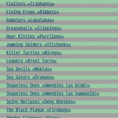
Flailers «Triphants»
Flying Frogs «Ribbets»
Gobblers «Lukalukas»
Greaseballs «Slippings»
Heer Kitties «Purrlions»
Jumping Spiders «Vilchneks»
Killer Turtles «Niregs»
Leapers «Kreel Torrn»
Sea Devils «Moklas»
Sea Gators «Draguns»
Shapeless Ones «Ameebies (as blob)»
Shapeless Ones «Ameebies (as humanoid)»
Spiny Recluses «Deng Kheshes»
The Black Plague «Firebugs»