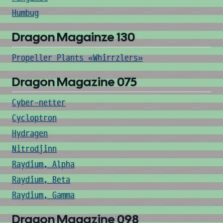
Humbug
Dragon Magainze 130
Propeller Plants «Whirrzlers»
Dragon Magazine 075
Cyber-netter
Cycloptron
Hydragen
Nitrodjinn
Raydium, Alpha
Raydium, Beta
Raydium, Gamma
Dragon Magazine 098