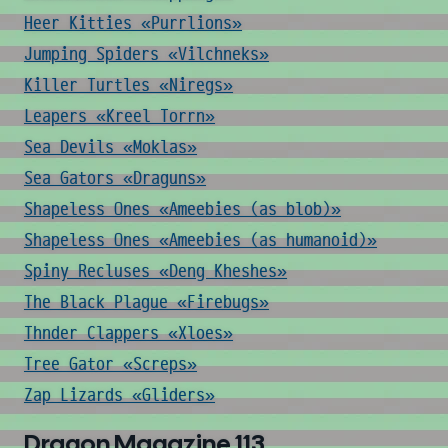
Heer Kitties «Purrlions»
Jumping Spiders «Vilchneks»
Killer Turtles «Niregs»
Leapers «Kreel Torrn»
Sea Devils «Moklas»
Sea Gators «Draguns»
Shapeless Ones «Ameebies (as blob)»
Shapeless Ones «Ameebies (as humanoid)»
Spiny Recluses «Deng Kheshes»
The Black Plague «Firebugs»
Thnder Clappers «Xloes»
Tree Gator «Screps»
Zap Lizards «Gliders»
Dragon Magazine 113