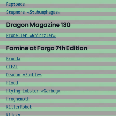
Reptoads
Stupmers «Stuhumphagas»
Dragon Magazine 130
Propeller «Whirrzler»
Famine at Fargo 7th Edition
Brudda
CIFAL
Deadun «Zombie»
Fixed
Flying Lobster «Garbug»
Froghemoth
KillerRobot
Klicky