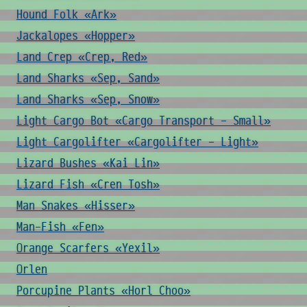
Hound Folk «Ark»
Jackalopes «Hopper»
Land Crep «Crep, Red»
Land Sharks «Sep, Sand»
Land Sharks «Sep, Snow»
Light Cargo Bot «Cargo Transport - Small»
Light Cargolifter «Cargolifter - Light»
Lizard Bushes «Kai Lin»
Lizard Fish «Cren Tosh»
Man Snakes «Hisser»
Man-Fish «Fen»
Orange Scarfers «Yexil»
Orlen
Porcupine Plants «Horl Choo»