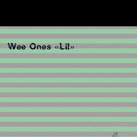
Wee Ones «Lil»
.
.
.
.
.
.
.
.
.
.
.
.
.
.
.
.
.
.
.
.
.
.
.
.
.
.
.
.
.
.
.
.
.
.
.
.
.
.
.
.
.
.
.
.
.
.
.
.
.
.
.
.
.
.
.
.
.
.
.
.
.
.
.
.
.
.
.
.
.
.
.
.
.
.
.
.
.
.
.
.
.
.
.
.
.
.
.
.
.
.
.
.
.
.
.
.
.
.
.
.
.
.
.
.
.
.
.
.
.
.
.
.
.
.
.
.
.
.
.
.
.
.
.
.
.
.
.
.
.
.
.
.
.
.
.
.
.
.
.
.
.
.
.
.
.
.
.
.
.
.
.
.
.
.
.
.
.
.
.
.
.
.
.
.
.
.
.
.
.
.
.
.
.
.
.
.
.
.
.
.
.
.
.
.
.
.
.
.
.
.
.
.
.
.
.
.
.
.
.
.
.
.
.
.
.
.
.
.
.
.
.
.
.
.
.
.
.
.
.
.
.
.
.
.
.
.
.
.
.
.
.
.
.
.
.
.
.
.
.
.
.
.
.
.
.
.
.
.
.
.
.
.
.
.
.
.
.
.
.
.
.
.
.
.
.
.
.
.
.
.
.
.
.
.
.
.
.
.
.
.
.
.
.
.
.
.
.
.
.
.
.
.
.
.
.
.
.
.
.
.
.
.
.
.
.
.
.
.
.
.
.
.
.
.
.
.
.
.
.
.
.
.
.
.
.
.
.
.
.
.
.
,
x
.
.
.
.
.
.
.
.
.
.
.
.
.
.
.
.
.
.
.
,
X
@
.
.
.
.
.
.
.
.
.
.
.
.
.
.
.
.
.
.
.
.
.
,
Z
Z
o
.
.
.
.
.
.
.
.
.
.
.
.
.
.
.
.
.
.
.
.
.
.
.
.
!
O
;
o
.
.
.
.
.
.
.
.
.
.