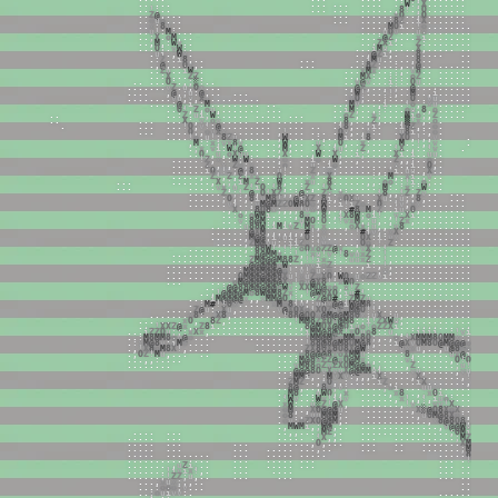
.
.
.
.
.
.
.
.
.
.
.
.
.
.
.
.
.
;
W
:
;
X
.
.
.
.
.
.
.
.
.
.
.
.
!
;
.
.
.
.
.
.
.
.
.
.
.
.
.
.
,
8
!
.
;
O
.
.
.
.
.
.
.
.
.
.
.
.
Z
@
,
.
.
.
.
.
.
.
.
.
.
.
.
x
O
.
.
;
O
.
.
.
.
.
.
.
.
.
.
.
.
o
u
o
.
.
.
.
.
.
.
.
.
.
.
;
8
Z
.
.
i
X
.
.
.
.
.
.
.
.
.
.
.
.
x
:
8
v
.
.
.
.
.
.
,
M
O
i
.
.
!
o
.
.
.
.
.
.
.
.
.
.
.
.
.
u
!
:
M
;
.
.
.
.
.
.
.
u
O
v
.
.
.
u
x
.
.
.
.
.
.
.
.
.
.
.
.
.
;
X
.
o
M
,
.
.
.
.
.
:
@
Z
,
.
.
.
x
i
.
.
.
.
.
.
.
.
.
.
.
.
.
.
,
M
,
:
W
v
.
.
.
.
.
Z
X
i
.
.
Z
:
.
.
.
.
.
.
.
.
.
.
.
.
.
.
.
O
:
.
v
W
:
.
.
.
.
i
M
u
,
.
.
.
.
X
,
.
.
.
.
.
.
.
.
.
.
.
.
u
i
.
,
W
x
.
.
.
,
@
Z
i
,
.
.
.
8
.
.
.
.
.
.
.
.
.
.
.
:
Z
.
.
i
8
,
.
.
.
.
.
.
.
i
M
u
.
.
.
.
.
,
8
.
.
.
.
.
.
.
.
.
,
@
,
.
.
O
x
,
.
.
.
.
.
.
:
8
Z
;
.
.
:
,
.
;
@
.
.
.
.
.
.
.
.
.
.
.
.
.
.
Z
u
.
.
i
W
,
.
.
.
.
x
M
x
.
.
.
:
,
.
v
8
.
.
.
.
.
.
.
.
.
.
.
.
.
.
:
X
.
.
.
Z
Z
.
.
.
,
M
X
:
.
.
:
:
:
.
o
Z
.
.
.
.
.
.
.
.
.
.
.
.
.
.
.
.
.
O
:
.
,
;
░
:
.
.
.
.
v
@
v
.
.
.
i
:
:
.
O
u
.
.
.
.
.
.
.
.
.
.
.
.
.
.
.
.
.
.
.
v
Z
.
u
,
O
x
.
.
.
.
,
@
Z
,
.
.
,
:
;
.
.
@
:
.
.
.
.
.
.
.
.
.
.
.
.
.
.
.
.
.
,
@
,
;
u
:
@
,
.
.
.
.
.
.
:
W
!
.
.
.
:
!
,
.
.
M
.
.
,
i
.
.
.
.
.
.
.
.
.
.
.
.
.
.
.
.
.
.
v
u
,
v
,
X
x
.
.
.
.
.
.
.
.
.
.
x
O
;
.
.
.
;
:
.
.
,
O
.
.
v
u
.
.
.
.
.
.
.
.
.
.
.
.
.
.
:
@
,
i
;
:
M
.
.
.
.
.
.
.
.
.
.
.
.
.
.
M
v
.
.
.
,
i
.
.
.
!
o
,
:
x
u
.
.
.
.
.
.
.
.
.
O
!
,
Z
,
o
u
,
.
.
.
.
.
.
.
.
.
.
.
.
i
M
;
.
.
,
:
:
.
.
.
o
u
,
8
,
o
.
.
.
.
.
.
.
.
.
:
Z
.
u
i
;
W
:
.
.
.
.
.
.
.
.
.
.
.
.
.
.
.
o
Z
,
.
.
x
;
.
.
.
.
M
i
o
;
,
Z
.
.
.
.
.
.
.
.
.
.
.
.
.
X
:
,
v
,
o
v
.
.
.
.
.
.
.
.
.
.
.
.
.
.
,
8
,
.
.
,
Z
,
.
.
.
,
▒
!
x
,
.
o
.
.
.
.
.
.
.
.
.
.
!
O
,
v
!
:
@
.
.
.
.
.
.
.
.
.
.
.
.
.
.
.
.
.
i
8
,
.
.
;
i
.
.
i
8
Z
,
.
.
o
.
.
.
.
.
.
.
.
.
.
O
,
,
o
v
X
x
,
.
.
.
.
.
.
.
,
!
.
.
.
.
.
.
.
O
v
,
.
,
x
:
.
.
u
8
i
:
:
,
o
.
.
.
.
.
.
.
!
o
.
u
!
;
8
Z
u
,
.
.
.
.
.
,
W
.
.
.
.
:
,
.
.
M
i
.
.
i
8
.
.
.
X
O
,
!
,
,
v
.
.
.
.
.
,
M
:
:
x
;
v
x
8
v
.
.
.
.
.
.
,
W
,
.
.
.
u
:
.
,
O
,
.
.
x
:
.
.
.
.
,
M
.
.
!
,
;
v
.
.
.
.
;
x
,
v
i
:
W
!
@
.
.
.
.
.
,
M
,
.
.
.
X
.
.
i
u
.
.
.
Z
,
.
.
.
.
!
X
.
,
:
.
!
v
.
.
.
.
O
,
,
u
,
o
X
u
u
.
.
.
.
,
X
.
.
.
,
W
.
.
X
;
.
.
i
;
.
.
.
.
.
X
i
.
i
.
.
u
u
.
.
.
.
.
.
!
Z
,
x
:
:
W
;
W
:
.
.
.
.
,
o
.
.
.
i
o
.
,
W
,
.
.
,
.
.
.
.
.
.
Z
,
,
;
.
.
o
;
.
.
.
.
.
.
.
Z
,
,
x
,
Z
o
;
x
.
.
.
.
:
o
.
.
.
u
:
.
i
o
.
.
.
.
.
.
.
.
.
,
x
.
,
i
.
.
O
,
.
.
.
.
.
.
.
i
O
,
!
;
;
@
,
8
,
.
.
.
u
!
.
.
.
Z
,
.
x
;
.
.
.
.
.
.
:
,
.
x
i
.
u
u
.
,
X
.
.
.
.
.
.
.
,
.
Z
!
,
Z
,
Z
i
x
x
.
.
.
O
:
.
.
.
:
x
.
.
X
.
.
.
.
.
.
.
:
.
:
M
,
.
x
i
.
;
v
.
.
.
.
.
.
.
.
.
.
.
.
,
X
,
;
;
i
M
,
Z
:
.
,
W
,
.
.
.
x
u
.
,
8
.
.
.
.
.
.
,
,
.
o
o
.
:
!
i
.
o
;
.
.
.
.
.
.
.
.
.
.
v
x
,
u
,
Z
!
i
O
,
!
8
,
.
.
:
Z
,
.
!
X
.
,
.
.
.
.
.
.
,
M
:
.
;
x
:
:
W
.
.
.
.
.
.
.
.
.
Z
:
;
!
,
@
,
O
!
X
Z
;
,
:
@
;
:
.
Z
v
.
x
:
.
.
.
.
.
!
8
,
,
!
Z
,
Z
v
.
.
.
.
.
.
.
.
.
.
.
;
O
,
:
,
8
i
v
M
8
!
,
.
@
i
X
Z
,
8
i
,
o
O
X
v
.
.
.
X
u
.
,
u
;
,
8
,
.
.
.
.
.
.
.
.
.
.
.
.
v
i
.
.
;
v
M
@
M
Z
Z
O
W
8
O
o
,
W
:
.
i
!
i
Z
o
;
.
O
.
.
!
v
,
x
x
.
.
.
.
.
.
.
.
.
,
X
,
,
:
8
O
8
x
;
,
,
,
!
v
x
,
W
,
.
,
:
#
8
x
M
,
Z
.
.
i
u
,
O
,
.
.
.
.
.
.
.
.
.
.
:
o
.
o
W
M
i
.
.
.
.
,
8
v
,
,
8
.
,
i
X
8
W
;
o
i
!
.
,
v
;
X
i
.
.
.
.
.
.
.
.
.
.
.
.
v
:
8
@
M
:
,
;
,
,
;
u
M
O
:
O
.
.
!
v
x
M
,
;
u
,
.
,
!
Z
x
,
.
.
.
.
.
.
.
.
.
.
.
.
.
.
.
.
.
.
.
:
u
8
8
W
:
i
M
i
v
Z
!
M
x
,
x
.
.
.
,
o
X
x
;
u
,
,
:
v
8
.
.
.
.
.
.
.
.
.
.
.
.
.
.
.
.
.
.
.
.
.
.
:
@
X
M
,
,
,
,
,
,
,
#
!
,
x
.
.
.
.
.
!
#
i
v
,
.
x
X
:
.
.
.
.
.
.
.
.
.
.
.
.
.
.
.
.
.
.
.
.
.
.
,
M
@
@
,
i
x
u
i
;
,
O
:
;
v
.
.
.
.
.
.
O
X
:
i
:
v
x
.
.
.
.
.
.
.
.
.
.
.
.
.
.
.
.
.
.
.
.
.
.
,
Z
M
@
v
u
;
;
i
i
Z
x
;
!
v
.
.
.
.
.
,
O
o
,
!
,
Z
:
.
.
.
.
.
.
.
.
.
.
.
.
.
.
.
.
.
.
.
.
.
.
.
.
.
.
,
:
8
8
W
!
,
!
!
:
o
O
x
o
Z
Z
@
x
,
.
;
v
X
.
:
!
.
.
.
.
.
.
.
.
.
.
.
.
.
.
.
.
.
.
.
.
.
.
.
.
.
.
.
.
.
.
.
.
.
,
8
@
M
M
x
:
:
!
,
!
x
u
!
v
:
!
8
v
u
x
Z
.
.
!
.
.
.
.
.
.
.
.
.
.
.
.
.
.
.
.
.
.
.
.
.
.
.
.
.
.
.
.
.
.
.
.
.
Z
M
@
@
@
M
8
8
Z
,
!
!
i
x
;
:
.
:
u
u
x
Z
.
.
!
,
.
.
.
.
.
.
.
.
.
.
.
.
.
.
.
.
.
.
.
.
.
.
.
.
.
.
.
.
.
.
.
.
:
@
@
@
@
@
x
W
:
.
;
v
v
i
x
Z
:
.
.
.
.
,
i
:
,
!
,
.
.
.
.
.
.
.
.
.
.
.
.
.
.
.
.
.
.
.
.
.
.
.
.
.
.
.
.
.
.
.
;
M
@
@
M
@
@
@
o
!
.
v
!
o
u
:
o
,
:
.
.
.
.
,
,
,
x
,
.
.
.
.
.
.
.
.
.
.
.
.
.
.
.
.
.
.
.
.
.
.
.
.
.
.
.
.
,
O
M
@
@
@
@
@
8
X
u
!
x
u
Z
x
X
O
;
W
O
x
u
o
Z
Z
v
i
.
.
.
.
.
.
.
.
.
.
.
.
.
.
.
.
.
.
.
.
.
.
.
.
.
,
o
M
@
@
@
M
@
@
@
X
x
!
o
v
@
X
8
!
;
x
W
O
:
:
.
.
.
.
.
.
.
.
.
.
.
.
.
.
.
.
.
.
.
.
.
.
.
.
.
.
;
@
@
8
8
@
@
@
@
@
o
W
v
:
X
X
M
O
@
x
o
,
x
!
Z
,
.
.
.
.
.
.
.
.
.
.
.
.
.
.
.
.
.
.
.
.
.
.
.
.
.
,
!
@
@
@
@
M
o
8
W
@
M
8
Z
x
:
,
!
@
W
O
X
O
,
i
u
#
!
.
.
.
.
.
.
.
.
.
.
.
.
.
.
.
.
.
.
.
.
.
.
.
.
.
.
.
i
M
@
@
@
@
x
,
,
v
M
M
@
O
!
;
,
,
:
Z
@
O
#
;
;
Z
M
Z
u
.
.
.
.
.
.
.
.
.
.
.
.
.
.
.
.
.
.
.
.
.
.
.
.
;
M
#
!
!
O
x
.
.
.
.
.
,
x
M
o
8
i
u
,
;
u
u
x
@
@
i
W
@
M
8
;
,
.
.
.
.
.
.
.
.
.
.
.
.
.
.
.
.
.
.
.
.
.
.
.
.
.
Z
@
u
:
,
X
u
,
.
.
.
.
.
.
.
v
@
X
O
X
o
!
X
O
Z
v
Z
x
M
@
O
!
!
:
.
.
.
.
.
.
.
.
.
.
.
.
.
.
.
.
.
.
.
.
.
.
.
.
.
.
.
x
8
:
.
,
X
8
,
.
.
.
.
.
.
.
.
.
!
8
8
@
O
O
x
@
M
@
@
M
8
O
x
;
u
X
,
:
u
,
.
.
.
.
.
.
.
.
.
.
.
.
.
.
.
.
.
.
.
.
.
.
,
,
x
O
,
.
,
8
Z
,
.
.
.
.
.
.
.
.
.
.
.
,
!
M
M
8
Z
X
O
v
@
M
8
:
;
i
!
Z
X
W
u
,
.
.
.
.
.
.
.
.
.
.
.
.
.
.
.
.
.
.
,
!
X
X
Z
@
x
,
,
Z
8
i
.
.
.
.
.
.
.
.
.
.
.
.
.
.
.
,
8
@
M
O
X
@
@
O
i
u
o
!
o
Z
Z
X
i
.
.
.
.
.
.
.
.
.
.
.
.
.
.
.
.
.
.
.
.
i
Z
Z
O
u
;
;
;
x
X
x
,
.
.
.
.
.
.
.
.
.
.
.
.
.
.
.
.
.
i
M
M
@
8
@
X
!
x
O
u
o
8
:
:
u
,
,
,
:
i
i
i
i
,
,
;
!
v
i
.
.
.
.
.
.
:
M
8
M
M
8
o
v
@
o
.
.
.
.
.
.
.
.
.
.
.
.
.
.
.
!
M
M
@
M
Z
x
M
M
o
8
O
;
,
.
,
o
:
!
X
M
M
M
8
O
M
M
x
;
;
:
,
.
.
.
:
x
M
@
8
v
:
i
M
o
.
.
.
.
.
.
.
.
.
.
.
.
.
!
8
8
@
8
@
M
8
O
M
@
8
,
.
.
.
i
@
X
v
O
M
8
O
@
M
@
@
@
o
,
.
.
.
.
,
!
X
8
o
M
8
X
!
,
.
.
.
.
.
.
.
.
.
.
.
.
,
Z
X
8
O
X
8
O
8
X
@
W
!
.
.
.
.
.
v
x
x
u
,
.
.
,
u
@
8
o
o
.
.
.
.
.
,
O
Z
!
M
u
,
.
.
.
.
.
.
.
.
.
o
8
@
@
@
8
x
o
X
M
M
u
:
.
.
.
.
.
:
8
,
.
.
.
.
.
.
u
x
@
i
.
.
.
.
.
.
.
,
,
:
.
.
.
.
.
.
.
:
M
@
8
x
Z
Z
@
x
O
@
M
x
;
,
.
.
.
.
.
v
i
.
.
.
.
.
.
,
O
!
O
!
.
.
.
.
.
.
.
.
.
.
.
.
.
.
v
M
8
8
o
Z
v
Z
X
O
M
@
@
o
;
,
.
.
.
.
,
Z
.
.
.
.
.
.
.
;
u
!
u
,
.
.
.
.
.
@
@
@
8
O
v
X
v
u
X
@
@
M
M
u
i
.
.
.
.
.
v
u
,
.
.
.
.
.
,
v
u
,
!
:
.
.
.
;
M
M
i
,
.
;
M
v
X
v
:
,
,
,
i
X
:
.
.
.
.
,
X
,
.
.
.
.
.
.
,
!
:
i
!
.
.
.
Z
M
Z
.
.
,
;
O
,
,
:
.
.
.
.
.
i
Z
,
.
.
.
.
i
X
.
.
.
.
.
.
.
,
:
,
X
o
.
.
8
@
,
.
.
,
8
o
;
v
;
.
.
.
.
.
;
x
i
,
.
.
.
u
u
,
.
.
.
.
.
.
.
.
:
X
.
,
M
8
.
.
.
u
W
O
,
,
x
.
.
.
.
.
,
x
8
.
.
,
,
x
O
i
,
.
.
.
.
.
.
.
.
.
!
W
v
.
.
:
W
v
!
i
i
v
.
.
.
.
.
.
,
x
!
,
,
!
,
i
u
o
:
.
.
.
.
.
.
.
.
x
W
:
.
.
u
░
Z
!
@
X
,
.
.
.
.
.
.
.
,
!
v
:
:
:
v
v
!
X
,
.
.
.
.
.
o
M
,
.
,
X
O
@
@
@
u
.
.
.
.
.
.
.
.
.
.
,
X
░
@
O
8
X
o
X
.
.
.
.
.
.
o
8
:
,
:
u
u
M
@
M
;
.
.
.
.
.
.
.
.
.
.
,
u
O
M
@
8
X
o
;
,
.
.
.
.
o
v
;
o
Z
X
O
@
@
M
,
.
.
.
.
.
.
.
.
.
.
.
.
.
,
x
8
@
8
O
8
;
.
.
.
.
.
,
M
W
M
i
,
;
W
@
,
.
.
.
.
.
.
.
.
.
.
.
.
.
.
.
.
,
v
@
@
W
v
:
.
.
.
.
.
.
.
.
.
.
.
.
,
,
.
.
.
,
M
Z
,
.
.
.
.
.
.
.
.
.
.
.
.
.
.
.
.
.
;
O
M
i
X
:
.
.
.
.
.
.
.
.
.
.
.
.
.
.
.
.
!
X
,
,
.
.
.
.
.
.
.
.
.
.
.
.
.
.
.
;
M
Z
,
v
;
.
.
.
.
.
.
.
.
.
.
.
.
.
.
.
.
.
.
,
O
,
.
.
.
.
.
.
.
.
.
.
.
.
.
.
.
X
M
u
,
o
:
.
.
.
.
.
.
.
.
.
.
.
.
.
.
.
.
.
.
.
,
.
.
.
.
.
.
.
.
.
.
.
.
.
.
;
M
O
,
;
o
.
.
.
.
.
.
.
.
.
.
.
.
.
.
.
.
.
.
.
.
.
.
.
.
.
.
.
.
.
.
.
8
@
!
,
O
.
.
.
.
.
.
.
.
.
.
.
.
.
.
.
.
.
.
.
.
.
.
.
.
.
.
.
.
.
.
!
M
@
;
X
.
.
.
.
.
.
.
.
,
u
Z
i
,
.
.
.
.
.
.
.
.
.
.
.
.
.
.
.
.
.
.
!
#
u
o
.
.
.
.
.
.
.
!
i
v
i
x
!
,
.
.
.
.
.
.
.
.
.
.
.
.
.
.
;
8
X
.
.
.
.
.
.
;
!
Z
Z
;
u
,
.
.
.
.
.
.
.
.
.
.
.
.
.
.
.
Z
X
.
.
.
,
x
u
x
;
,
,
.
.
.
.
.
.
,
;
.
.
.
:
o
o
o
;
v
.
.
.
.
.
.
.
.
.
.
.
;
o
u
i
v
v
:
.
.
.
.
.
.
.
.
.
.