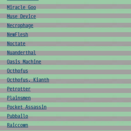
Miracle Goo
Muse Device
Necrophage
NewFlesh
Noctate
Nuanderthal
Oasis Machine
Octhofus
Octhofus, Kianth
Petrotter
Plainsmen
Pocket Assassin
Pubbailo
Raiccown