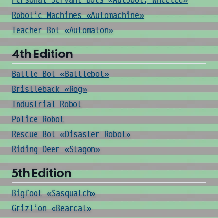
Personal Servant Bots «Autobot, Wheeled»
Robotic Machines «Automachine»
Teacher Bot «Automaton»
4th Edition
Battle Bot «Battlebot»
Bristleback «Rog»
Industrial Robot
Police Robot
Rescue Bot «Disaster Robot»
Riding Deer «Stagon»
5th Edition
Bigfoot «Sasquatch»
Grizlion «Bearcat»