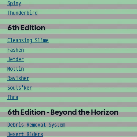
Spiny
Thunderbird
6th Edition
Cleansing Slime
Fashen
Jetder
Mollin
Ravisher
Souls'ker
Thra
6th Edition - Beyond the Horizon
Debris Removal System
Desert Riders