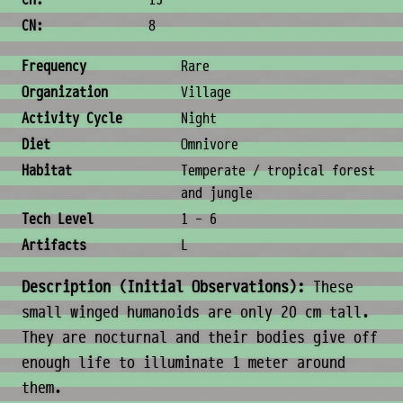
CH:
15
CN:
8
Ecology & Logistics
Frequency
Rare
Organization
Village
Activity Cycle
Night
Diet
Omnivore
Habitat
Temperate / tropical forest
and jungle
Tech Level
1 - 6
Artifacts
L
Description (Initial Observations):
These
small winged humanoids are only 20 cm tall.
They are nocturnal and their bodies give off
enough life to illuminate 1 meter around
them.