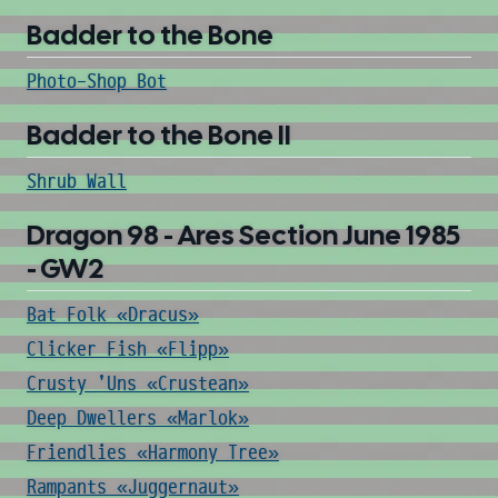
Badder to the Bone
Photo-Shop Bot
Badder to the Bone II
Shrub Wall
Dragon 98 - Ares Section June 1985
- GW2
Bat Folk «Dracus»
Clicker Fish «Flipp»
Crusty 'Uns «Crustean»
Deep Dwellers «Marlok»
Friendlies «Harmony Tree»
Rampants «Juggernaut»