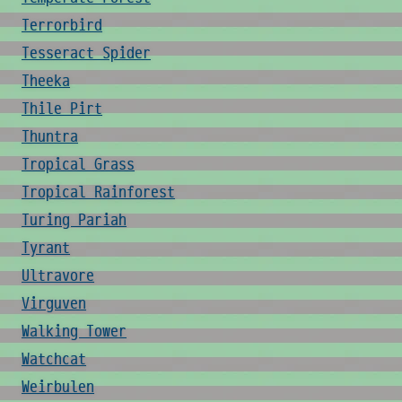
Terrorbird
Tesseract Spider
Theeka
Thile Pirt
Thuntra
Tropical Grass
Tropical Rainforest
Turing Pariah
Tyrant
Ultravore
Virguven
Walking Tower
Watchcat
Weirbulen