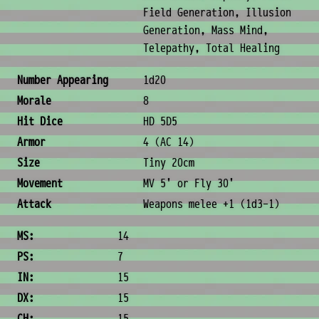
Field Generation, Illusion
Generation, Mass Mind,
Telepathy, Total Healing
Combat & Physical Stats
Number Appearing
1d20
Morale
8
Hit Dice
HD 5D5
Armor
4 (AC 14)
Size
Tiny 20cm
Movement
MV 5' or Fly 30'
Attack
Weapons melee +1 (1d3-1)
Ability Scores
MS:
14
PS:
7
IN:
15
DX:
15