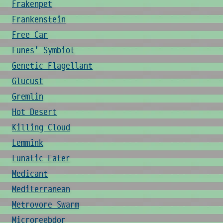
Frakenpet
Frankenstein
Free Car
Funes' Symbiot
Genetic Flagellant
Glucust
Gremlin
Hot Desert
Killing Cloud
Lemmink
Lunatic Eater
Medicant
Mediterranean
Metrovore Swarm
Microreebdor