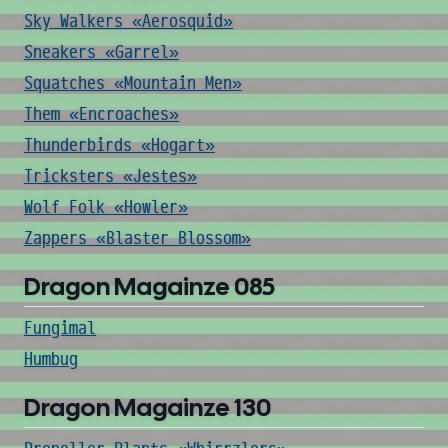
Sky Walkers «Aerosquid»
Sneakers «Garrel»
Squatches «Mountain Men»
Them «Encroaches»
Thunderbirds «Hogart»
Tricksters «Jestes»
Wolf Folk «Howler»
Zappers «Blaster Blossom»
Dragon Magainze 085
Fungimal
Humbug
Dragon Magainze 130