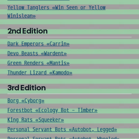
Yellow Tanglers «Win Seen or Yellow
Winislean»
2nd Edition
Dark Emperors «Carrin»
Devo Beasts «Wardent»
Green Renders «Mantis»
Thunder Lizard «Kamodo»
3rd Edition
Borg «Cyborg»
Forestbot «Ecology Bot - Timber»
King Rats «Squeeker»
Personal Servant Bots «Autobot, Legged»