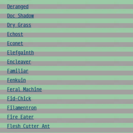
Deranged
Doc Shadow
Dry Grass
Echost
Econet
Elefgainth
Encleaver
Familiar
Fenkuin
Feral Machine
Fid-Chick
Filamentron
Fire Eater
Flesh Cutter Ant