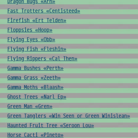
Dragon Bugs «Arn»
Fast Trotters «Centisteed»
Firefish «Ert Telden»
Floppsies «Hoop»
Flying Eyes «Obb»
Flying Fish «Fleshin»
Flying Rippers «Cal Then»
Gamma Bushes «Perth»
Gamma Grass «Zeeth»
Gamma Moths «Blaash»
Ghost Trees «Narl Ep»
Green Man «Gren»
Green Tanglers «Win Seen or Green Winislean»
Haunted Fruit Tree «Seroon Lou»
Horse Cacti «Pineto»