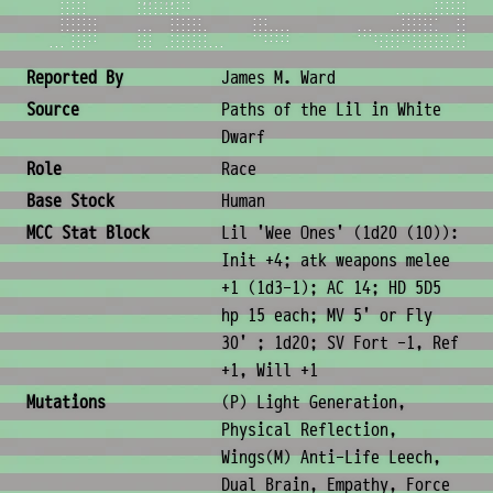
.
.
.
.
.
.
,
;
.
:
;
,
.
.
.
.
.
.
.
.
.
.
.
.
.
.
.
.
.
.
.
.
.
.
.
.
.
.
.
.
.
.
.
.
.
.
.
.
.
.
.
.
.
.
.
.
.
.
.
.
.
.
.
.
.
.
.
.
.
.
.
.
.
.
.
.
.
.
.
.
.
.
.
.
.
.
.
.
.
.
.
.
.
.
.
.
.
.
.
.
.
.
.
.
.
.
.
.
.
.
.
.
.
.
.
.
.
.
.
.
.
.
.
.
.
.
.
.
.
.
.
.
.
.
.
.
.
.
.
.
.
.
.
.
.
.
.
.
.
.
.
.
.
.
.
.
.
.
.
.
.
.
.
.
.
.
.
.
.
.
.
.
.
.
.
.
.
.
.
.
.
.
.
.
.
.
.
.
.
.
.
.
.
.
.
.
.
.
.
.
.
.
.
.
.
.
.
.
.
.
.
.
.
.
.
.
.
.
.
.
.
.
.
.
.
.
.
.
.
.
.
.
.
.
.
.
.
.
.
.
.
.
.
.
.
.
.
.
.
.
.
.
.
.
.
.
.
.
.
.
.
.
.
.
.
.
.
.
.
.
.
.
.
.
.
.
.
.
.
.
.
.
.
.
.
.
Wee Ones «Lil»
Creature Metadata
Reported By
James M. Ward
Source
Paths of the Lil in White
Dwarf
Role
Race
Base Stock
Human
MCC Stat Block
Lil 'Wee Ones' (1d20 (10)):
Init +4; atk weapons melee
+1 (1d3-1); AC 14; HD 5D5
hp 15 each; MV 5' or Fly
30' ; 1d20; SV Fort -1, Ref
+1, Will +1
Mutations
(P) Light Generation,
Physical Reflection,
Wings(M) Anti-Life Leech,
Dual Brain, Empathy, Force