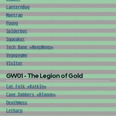
LanternBug
Mantrap
Poong
Spiderbot
Squeaker
Tech Bane «NeepNeep»
Vegepygmy
Visitor
GW01 - The Legion of Gold
Cat Folk «Katkin»
Cave Dabbers «Bigoon»
Deathmoss
Letharp