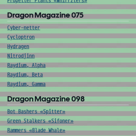
Propeller Plants «Whirrzlers»
Dragon Magazine 075
Cyber-netter
Cycloptron
Hydragen
Nitrodjinn
Raydium, Alpha
Raydium, Beta
Raydium, Gamma
Dragon Magazine 098
Bot Bashers «Spitter»
Green Stalkers «Sifoner»
Rammers «Blade Whale»