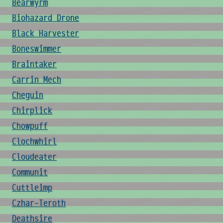
Bearwyrm
Biohazard Drone
Black Harvester
Boneswimmer
Braintaker
Carrin Mech
Cheguin
Chirplick
Chowpuff
Clochwhirl
Cloudeater
Communit
Cuttleimp
Czhar-Teroth
Deathsire