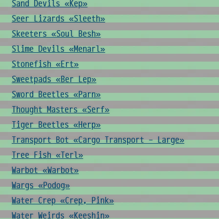
Sand Devils «Kep»
Seer Lizards «Sleeth»
Skeeters «Soul Besh»
Slime Devils «Menarl»
Stonefish «Ert»
Sweetpads «Ber Lep»
Sword Beetles «Parn»
Thought Masters «Serf»
Tiger Beetles «Herp»
Transport Bot «Cargo Transport - Large»
Tree Fish «Terl»
Warbot «Warbot»
Wargs «Podog»
Water Crep «Crep, Pink»
Water Weirds «Keeshin»