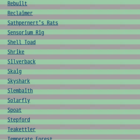
Rebuilt
Reclaimer
Sathpernert's Rats
Sensorium Rig
Shell Toad
Shrike
Silverback
Skaig
Skyshark
Slembaith
Solarfly
Spoat
Stepford
Teakettler
Temperate Forest