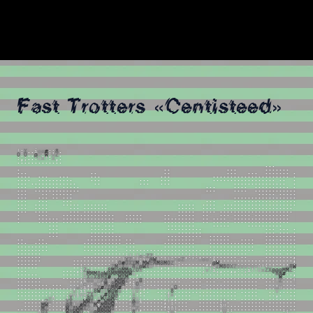
Fast Trotters «Centisteed»
!
:
X
.
.
i
o
o
#
:
;
8
.
O
:
O
.
.
@
x
;
W
;
x
Z
.
:
,
;
.
.
:
u
x
!
:
x
,
.
.
.
.
.
.
.
.
.
.
.
.
.
.
.
.
.
.
.
.
.
.
.
.
.
.
.
.
.
.
.
.
.
.
.
.
.
.
.
.
.
.
.
.
.
.
.
.
.
.
.
.
.
.
.
.
.
.
.
.
.
.
.
.
.
.
.
.
.
.
.
.
.
.
.
.
.
.
.
.
.
.
.
.
.
.
.
.
.
.
.
.
.
.
.
.
.
.
.
.
.
.
.
.
.
.
.
.
.
.
.
.
.
.
.
.
.
.
.
.
.
.
.
.
.
.
.
.
.
.
.
.
.
.
.
.
.
.
.
.
.
.
.
.
.
.
.
.
.
.
.
.
.
.
.
.
.
.
.
.
.
.
.
.
.
.
.
.
.
.
.
.
.
.
.
.
.
.
.
.
.
.
.
.
.
.
.
.
.
.
.
.
.
.
.
.
.
.
.
.
.
.
.
.
.
.
.
.
.
.
.
.
.
.
.
.
.
.
.
.
.
.
.
.
.
.
.
.
.
.
.
.
.
.
.
.
.
.
.
.
.
.
.
.
.
.
.
.
.
.
.
.
.
.
.
.
.
.
.
.
.
.
.
.
.
.
.
.
.
.
.
.
.
.
.
.
.
.
.
.
.
.
.
.
.
.
.
.
.
.
.
.
.
.
.
.
.
.
.
.
.
.
.
.
.
.
.
.
.
.
.
.
.
.
.
.
.
.
.
.
.
.
.
.
.
.
.
.
.
.
.
.
.
.
.
.
.
.
.
.
.
.
.
.
.
.
.
.
.
.
.
.
.
.
.
.
.
.
.
.
.
.
.
.
.
.
.
.
.
.
.
.
.
.
.
.
.
.
.
.
.
.
.
.
.
.
.
.
.
.
.
.
.
.
.
.
.
.
.
.
.
.
.
.
.
.
.
.
.
.
.
.
.
.
.
.
.
.
.
.
.
.
.
.
.
.
.
.
.
.
.
.
.
.
.
.
.
.
.
.
.
.
.
.
.
.
.
.
.
.
.
.
.
.
.
.
.
.
.
.
.
.
.
.
.
.
.
.
.
.
.
.
.
.
.
.
.
.
.
.
.
.
.
.
.
.
.
.
.
.
.
.
.
.
.
.
.
.
.
.
.
.
.
.
.
.
.
.
.
.
.
.
.
.
.
.
.
.
.
.
.
.
.
.
.
.
.
.
.
.
.
.
.
.
.
.
.
.
.
.
.
.
.
.
.
.
.
.
.
.
.
.
.
.
.
.
.
.
.
.
.
.
.
.
.
.
.
.
.
.
.
.
.
.
.
.
.
.
.
.
.
.
.
.
.
.
.
.
.
.
.
.
.
.
.
.
.
.
.
.
.
.
.
.
.
.
.
.
.
.
.
.
.
.
.
.
.
.
.
.
.
.
.
.
.
.
.
.
.
.
.
.
.
.
.
.
.
.
.
.
.
.
.
.
.
.
.
.
.
.
.
.
.
.
.
.
.
.
.
.
.
.
.
.
.
.
.
.
.
.
.
.
.
.
.
.
.
.
.
.
.
.
.
.
.
.
.
.
.
.
.
.
.
.
.
.
.
.
.
.
.
.
.
.
.
.
.
.
.
.
.
.
.
.
.
.
.
.
.
.
.
.
.
.
.
.
.
.
.
.
.
.
.
.
.
.
.
.
.
.
.
.
.
.
.
.
.
.
.
.
.
.
.
.
.
.
.
.
.
.
.
.
.
.
.
.
.
.
.
.
.
.
.
.
.
.
.
.
.
.
.
.
.
.
.
.
.
.
.
.
.
.
.
.
.
.
.
.
.
.
.
.
.
.
.
.
.
.
.
.
.
.
.
.
.
.
.
.
.
.
.
.
.
.
.
.
.
.
.
.
.
.
.
.
.
.
.
.
.
.
.
.
.
.
.
.
.
.
.
.
.
.
.
.
.
.
.
.
.
.
.
.
.
.
.
.
.
.
.
.
.
.
.
.
.
.
.
.
.
.
.
.
.
.
.
.
.
.
.
.
.
.
.
.
.
.
.
.
.
.
.
.
.
.
.
.
.
.
.
.
.
.
.
.
.
.
.
.
.
.
.
.
.
.
.
.
.
.
.
.
.
.
.
.
.
.
.
.
.
.
.
.
.
.
.
.
.
.
.
.
.
.
.
.
.
.
.
.
.
.
.
.
.
.
.
.
.
.
.
.
.
.
.
.
.
.
.
.
.
.
.
.
.
.
.
.
.
.
.
.
.
,
.
.
.
.
.
.
.
.
.
.
.
.
.
.
.
.
.
.
.
.
.
.
.
.
.
.
.
.
.
.
.
.
.
.
.
.
.
.
.
.
.
.
.
.
.
.
.
.
.
.
.
.
.
.
.
.
.
.
.
.
.
.
.
.
.
.
.
,
u
!
.
.
.
.
.
.
.
.
.
.
.
.
.
.
.
.
.
.
.
.
.
.
.
.
.
.
.
.
.
.
.
.
.
.
.
.
.
.
.
.
.
.
.
.
.
.
.
.
.
.
.
.
.
.
.
.
.
.
.
.
.
,
o
.
.
.
.
.
.
.
.
.
.
.
.
.
.
.
.
.
.
.
:
!
;
!
o
v
Z
Z
:
.
.
.
.
.
.
.
.
,
:
;
:
,
.
.
.
.
.
.
.
.
.
.
.
.
.
.
.
.
.
.
.
.
,
;
,
i
8
.
.
.
.
.
.
.
.
.
.
.
.
.
.
.
.
.
.
.
.
.
!
X
Z
x
!
;
i
u
@
W
!
,
;
!
u
x
o
Z
v
v
v
v
x
o
o
v
i
,
.
.
.
.
.
.
.
.
.
.
.
.
.
.
.
.
.
.
.
.
.
,
Z
M
W
M
.
.
.
.
.
.
.
.
.
.
.
.
.
.
.
.
.
;
O
#
O
X
X
M
u
M
W
Z
8
M
8
M
O
Z
!
:
.
.
.
.
.
.
.
,
,
@
W
;
.
.
.
.
.
.
.
.
.
.
.
.
.
.
.
.
.
.
,
,
:
u
M
@
@
.
.
.
.
.
.
.
.
:
,
.
.
.
.
.
.
,
Z
M
o
X
o
v
8
Z
@
W
X
x
!
:
,
.
,
:
:
:
.
.
.
.
.
.
:
;
u
Z
M
8
O
X
Z
x
x
x
v
x
v
u
!
i
;
:
,
,
:
x
8
W
Z
x
u
M
.
.
.
.
.
.
.
,
i
Z
o
:
.
,
,
i
8
M
O
@
M
M
@
Z
O
x
:
.
.
.
.
.
.
.
.
.
.
.
.
.
.
.
.
;
v
!
i
;
,
.
.
,
,
:
:
;
i
!
!
u
x
Z
X
@
@
@
M
M
Z
:
:
!
#
M
.
.
.
.
.
.
.
.
.
.
.
:
u
M
M
M
8
@
W
@
M
M
M
M
M
W
u
,
.
.
.
.
.
.
.
.
.
.
.
.
.
.
.
.
.
.
.
.
.
.
.
.
.
.
.
.
.
.
.
.
.
.
.
.
8
@
#
:
.
,
!
W
M
@
.
.
.
.
.
.
.
.
.
.
.
.
;
v
X
o
X
8
O
8
#
v
u
M
8
M
;
.
.
,
.
.
.
.
.
.
.
.
.
.
.
.
.
.
.
.
.
.
.
.
.
.
.
.
.
.
.
.
.
.
.
.
.
.
.
.
.
,
!
W
:
.
.
,
,
,
u
@
.
.
.
.
.
.
.
.
.
.
,
i
o
o
u
v
Z
8
u
;
W
M
W
Z
,
.
u
8
:
.
.
.
.
.
.
.
.
.
.
.
.
.
.
.
.
.
.
.
.
.
.
.
.
.
.
.
.
.
!
Z
.
.
.
!
;
;
x
o
.
.
.
.
.
.
.
.
.
.
.
.
.
.
,
u
o
,
;
o
u
!
M
:
8
W
M
M
:
.
i
O
v
:
.
.
.
.
.
.
.
,
,
.
.
.
.
.
.
.
.
.
.
.
.
.
.
.
.
.
.
.
.
.
.
.
.
.
,
x
.
.
.
.
v
░
W
M
.
.
.
.
.
.
.
.
.
.
.
.
.
.
.
,
o
v
i
;
,
,
X
#
Z
O
M
M
#
;
,
.
!
o
;
,
.
.
.
.
.
!
O
.
.
.
.
.
.
.
.
.
.
.
.
.
.
.
.
.
.
.
.
.
.
.
.
.
x
u
.
.
.
.
.
:
i
@
.
.
.
.
.
.
.
.
.
.
.
.
.
.
.
:
v
:
i
i
,
i
8
W
v
x
W
@
W
o
.
.
.
u
v
,
.
.
.
.
.
,
8
:
.
.
.
.
.
.
.
.
.
.
.
.
.
.
.
.
.
.
.
.
.
.
.
.
v
.
.
.
.
.
.
.
u
M
.
.
.
.
.
.
.
.
.
:
,
.
.
.
.
u
u
i
u
u
Z
X
v
:
u
#
8
@
@
,
.
.
,
x
:
.
.
.
.
i
x
,
.
.
.
.
.
.
.
.
.
.
.
.
.
.
.
.
.
.
.
.
.
,
.
.
.
.
:
░
o
.
.
.
.
.
.
,
,
v
u
.
.
.
i
X
!
!
!
i
@
O
,
u
W
X
@
W
Z
.
.
.
,
o
u
.
.
.
.
.
.
,
!
,
,
.
.
.
.
.
.
.
.
.
.
.
,
.
.
.
.
.
.
.
.
.
.
.
.
.
.
.
.
.
.
.
x
x
i
.
.
.
.
.
:
Z
x
:
.
.
.
X
X
v
v
o
W
W
X
x
#
x
W
M
W
i
.
.
.
,
@
o
i
.
.
.
.
.
.
,
!
.
.
.
.
.
.
.
.
.
.
.
:
v
.
.
.
.
.
.
.
.
.
.
.
.
.
.
.
.
.
o
.
X
.
.
.
.
.
M
W
:
.
.
.
,
@
8
!
x
#
W
X
u
M
i
M
M
M
W
,
.
.
.
!
X
v
.
.
.
.
.
.
.
,
,
;
.
.
.
.
.
.
.
.
.
.
i
u
.
.
.
.
.
.
.
.
.
.
.
.
.
.
.
.
.
.
.
.
.
,
.
X
.
.
.
.
.
.
,
M
Z
.
.
.
.
,
W
Z
8
W
W
X
Z
v
u
W
W
M
M
8
.
.
.
.
:
u
Z
,
.
.
.
.
.
.
.
u
u
!
.
.
.
.
.
.
.
.
.
.
.
.
;
x
.
.
.
.
.
.
.
.
.
.
.
.
.
.
.
.
.
,
.
.
.
.
.
,
.
.
.
.
.
.
u
O
X
.
.
.
.
;
W
8
W
W
O
:
i
o
@
M
M
M
M
v
.
.
.
.
:
8
!
.
.
.
.
.
.
.
,
i
o
i
.
.
.
.
.
.
.
.
.
.
.
.
:
o
:
;
.
.
.
.
.
.
.
.
.
.
.
.
.
.
:
!
,
.
.
.
.
.