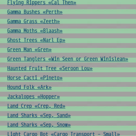
Flying Rippers «Cal Then»
Gamma Bushes «Perth»
Gamma Grass «Zeeth»
Gamma Moths «Blaash»
Ghost Trees «Narl Ep»
Green Man «Gren»
Green Tanglers «Win Seen or Green Winislean»
Haunted Fruit Tree «Seroon Lou»
Horse Cacti «Pineto»
Hound Folk «Ark»
Jackalopes «Hopper»
Land Crep «Crep, Red»
Land Sharks «Sep, Sand»
Land Sharks «Sep, Snow»
Light Cargo Bot «Cargo Transport - Small»