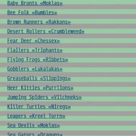
Baby Bronts «Moklas»
Bee Folk «Bumbles»
Brown Runners «Rakkons»
Desert Rollers «Crumbleweed»
Fear Deer «Chessex»
Flailers «Triphants»
Flying Frogs «Ribbets»
Gobblers «Lukalukas»
Greaseballs «Slippings»
Heer Kitties «Purrlions»
Jumping Spiders «Vilchneks»
Killer Turtles «Niregs»
Leapers «Kreel Torrn»
Sea Devils «Moklas»
Sea Gators «Draguns»