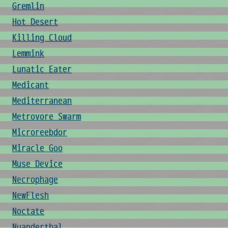
Gremlin
Hot Desert
Killing Cloud
Lemmink
Lunatic Eater
Medicant
Mediterranean
Metrovore Swarm
Microreebdor
Miracle Goo
Muse Device
Necrophage
NewFlesh
Noctate
Nuanderthal