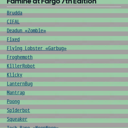
Famine at Fargo 7th Edition
Brudda
CIFAL
Deadun «Zombie»
Fixed
Flying Lobster «Garbug»
Froghemoth
KillerRobot
Klicky
LanternBug
Mantrap
Poong
Spiderbot
Squeaker