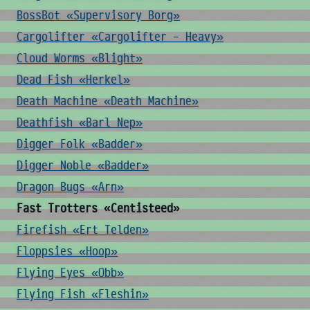
BossBot «Supervisory Borg»
Cargolifter «Cargolifter - Heavy»
Cloud Worms «Blight»
Dead Fish «Herkel»
Death Machine «Death Machine»
Deathfish «Barl Nep»
Digger Folk «Badder»
Digger Noble «Badder»
Dragon Bugs «Arn»
Fast Trotters «Centisteed»
Firefish «Ert Telden»
Floppsies «Hoop»
Flying Eyes «Obb»
Flying Fish «Fleshin»