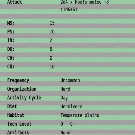
Attack
2d4 x Hoofs melee +8
(1d6+6)
Ability Scores
MS:
15
PS:
70
IN:
2
DX:
5
CH:
2
CN:
10
Ecology & Logistics
Frequency
Uncommon
Organization
Herd
Activity Cycle
Day
Diet
Herbivore
Habitat
Temperate plains
Tech Level
0 - 0
Artifacts
None