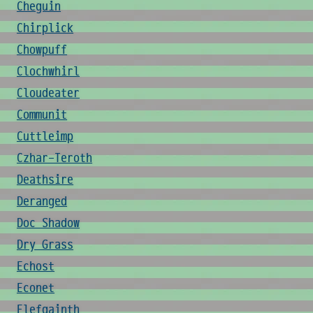
Cheguin
Chirplick
Chowpuff
Clochwhirl
Cloudeater
Communit
Cuttleimp
Czhar-Teroth
Deathsire
Deranged
Doc Shadow
Dry Grass
Echost
Econet
Elefgainth