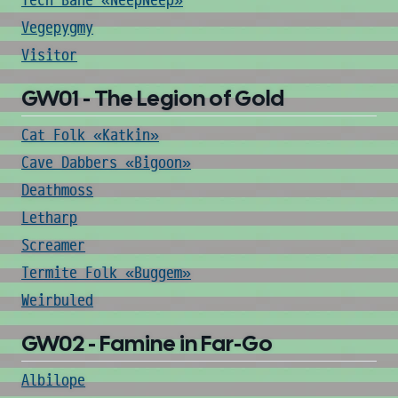
Tech Bane «NeepNeep»
Vegepygmy
Visitor
GW01 - The Legion of Gold
Cat Folk «Katkin»
Cave Dabbers «Bigoon»
Deathmoss
Letharp
Screamer
Termite Folk «Buggem»
Weirbuled
GW02 - Famine in Far-Go
Albilope