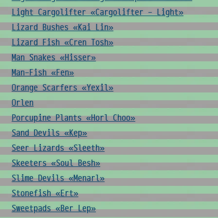
Light Cargolifter «Cargolifter - Light»
Lizard Bushes «Kai Lin»
Lizard Fish «Cren Tosh»
Man Snakes «Hisser»
Man-Fish «Fen»
Orange Scarfers «Yexil»
Orlen
Porcupine Plants «Horl Choo»
Sand Devils «Kep»
Seer Lizards «Sleeth»
Skeeters «Soul Besh»
Slime Devils «Menarl»
Stonefish «Ert»
Sweetpads «Ber Lep»