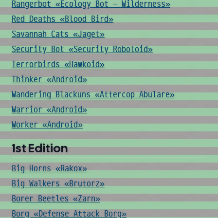
Rangerbot «Ecology Bot - Wilderness»
Red Deaths «Blood Bird»
Savannah Cats «Jaget»
Security Bot «Security Robotoid»
Terrorbirds «Hawkoid»
Thinker «Android»
Wandering Blackuns «Attercop Abulare»
Warrior «Android»
Worker «Android»
1st Edition
Big Horns «Rakox»
Big Walkers «Brutorz»
Borer Beetles «Zarn»
Borg «Defense Attack Borg»