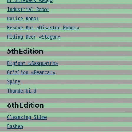
Bristleback «Rog»
Industrial Robot
Police Robot
Rescue Bot «Disaster Robot»
Riding Deer «Stagon»
5th Edition
Bigfoot «Sasquatch»
Grizlion «Bearcat»
Spiny
Thunderbird
6th Edition
Cleansing Slime
Fashen