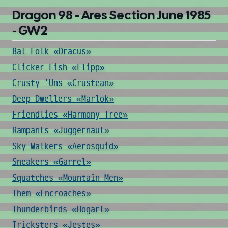
Dragon 98 - Ares Section June 1985
- GW2
Bat Folk «Dracus»
Clicker Fish «Flipp»
Crusty 'Uns «Crustean»
Deep Dwellers «Marlok»
Friendlies «Harmony Tree»
Rampants «Juggernaut»
Sky Walkers «Aerosquid»
Sneakers «Garrel»
Squatches «Mountain Men»
Them «Encroaches»
Thunderbirds «Hogart»
Tricksters «Jestes»