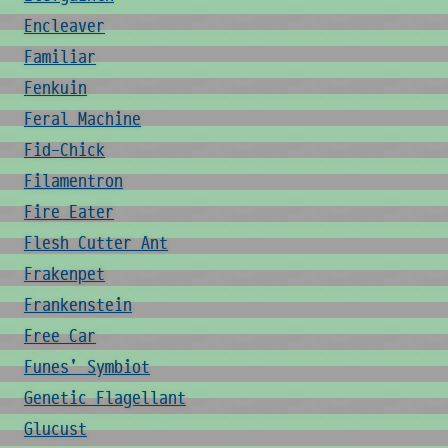
Encleaver
Familiar
Fenkuin
Feral Machine
Fid-Chick
Filamentron
Fire Eater
Flesh Cutter Ant
Frakenpet
Frankenstein
Free Car
Funes' Symbiot
Genetic Flagellant
Glucust