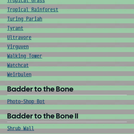
Tropical Grass
Tropical Rainforest
Turing Pariah
Tyrant
Ultravore
Virguven
Walking Tower
Watchcat
Weirbulen
Badder to the Bone
Photo-Shop Bot
Badder to the Bone II
Shrub Wall