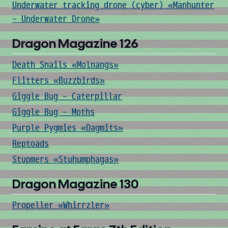
Underwater tracking drone (cyber) «Manhunter
- Underwater Drone»
Dragon Magazine 126
Death Snails «Molnangs»
Flitters «Buzzbirds»
Giggle Bug - Caterpillar
Giggle Bug - Moths
Purple Pygmies «Dagmits»
Reptoads
Stupmers «Stuhumphagas»
Dragon Magazine 130
Propeller «Whirrzler»