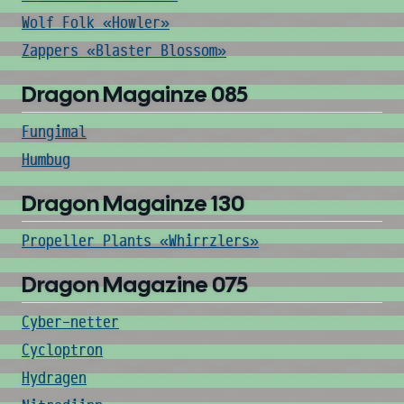
Wolf Folk «Howler»
Zappers «Blaster Blossom»
Dragon Magainze 085
Fungimal
Humbug
Dragon Magainze 130
Propeller Plants «Whirrzlers»
Dragon Magazine 075
Cyber-netter
Cycloptron
Hydragen