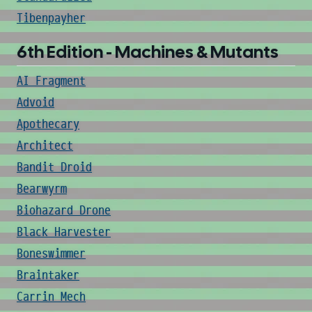
Tibenpayher
6th Edition - Machines & Mutants
AI Fragment
Advoid
Apothecary
Architect
Bandit Droid
Bearwyrm
Biohazard Drone
Black Harvester
Boneswimmer
Braintaker
Carrin Mech