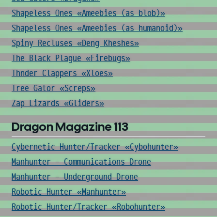
Shapeless Ones «Ameebies (as blob)»
Shapeless Ones «Ameebies (as humanoid)»
Spiny Recluses «Deng Kheshes»
The Black Plague «Firebugs»
Thnder Clappers «Xloes»
Tree Gator «Screps»
Zap Lizards «Gliders»
Dragon Magazine 113
Cybernetic Hunter/Tracker «Cybohunter»
Manhunter - Communications Drone
Manhunter - Underground Drone
Robotic Hunter «Manhunter»
Robotic Hunter/Tracker «Robohunter»