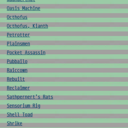
Oasis Machine
Octhofus
Octhofus, Kianth
Petrotter
Plainsmen
Pocket Assassin
Pubbailo
Raiccown
Rebuilt
Reclaimer
Sathpernert's Rats
Sensorium Rig
Shell Toad
Shrike