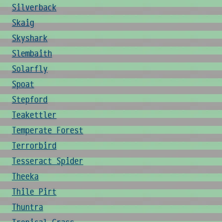
Silverback
Skaig
Skyshark
Slembaith
Solarfly
Spoat
Stepford
Teakettler
Temperate Forest
Terrorbird
Tesseract Spider
Theeka
Thile Pirt
Thuntra