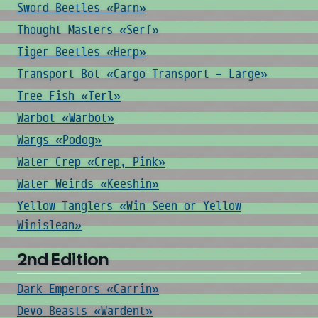
Sword Beetles «Parn»
Thought Masters «Serf»
Tiger Beetles «Herp»
Transport Bot «Cargo Transport - Large»
Tree Fish «Terl»
Warbot «Warbot»
Wargs «Podog»
Water Crep «Crep, Pink»
Water Weirds «Keeshin»
Yellow Tanglers «Win Seen or Yellow
Winislean»
2nd Edition
Dark Emperors «Carrin»
Devo Beasts «Wardent»