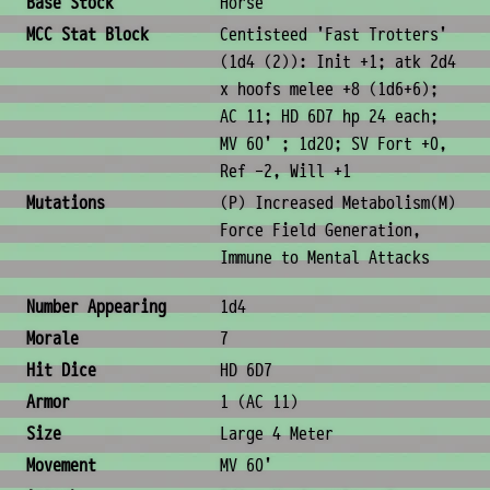
Base Stock
Horse
MCC Stat Block
Centisteed 'Fast Trotters'
(1d4 (2)): Init +1; atk 2d4
x hoofs melee +8 (1d6+6);
AC 11; HD 6D7 hp 24 each;
MV 60' ; 1d20; SV Fort +0,
Ref -2, Will +1
Mutations
(P) Increased Metabolism(M)
Force Field Generation,
Immune to Mental Attacks
Combat & Physical Stats
Number Appearing
1d4
Morale
7
Hit Dice
HD 6D7
Armor
1 (AC 11)
Size
Large 4 Meter
Movement
MV 60'