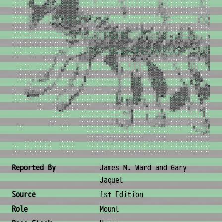
.
.
.
,
v
@
@
.
.
.
.
o
M
8
W
W
;
!
W
8
@
M
M
M
#
!
.
.
.
.
;
u
.
.
.
.
.
.
.
.
,
v
o
i
.
.
.
.
.
.
.
.
.
.
.
.
:
u
!
!
:
.
.
.
.
.
.
.
.
.
.
.
.
,
X
i
,
.
.
.
.
.
.
.
.
.
.
,
o
M
M
u
.
.
i
#
W
X
W
;
o
x
W
M
M
M
M
M
M
:
.
.
.
.
.
,
.
.
.
.
.
.
.
.
.
!
v
i
:
.
.
.
.
.
.
.
.
.
.
.
:
x
W
x
,
.
.
.
.
.
.
.
.
.
.
.
.
,
x
i
;
.
.
.
.
.
.
.
.
.
.
,
!
W
8
M
O
O
M
M
o
X
o
X
O
M
W
M
M
M
M
M
8
!
.
.
.
.
.
.
.
.
.
.
.
.
.
.
,
,
u
v
:
,
.
.
.
.
.
.
.
.
.
.
,
X
Z
i
i
.
.
.
.
.
.
.
.
.
.
,
u
x
:
.
.
.
.
.
.
.
.
.
.
.
.
;
8
M
M
M
M
M
X
8
@
M
@
X
W
M
M
M
M
8
#
,
,
,
,
.
.
.
.
.
.
.
.
.
.
.
.
.
Z
X
u
,
.
.
.
.
.
.
.
.
.
.
.
Z
x
x
i
.
.
.
.
.
.
.
.
,
:
v
,
.
.
.
.
.
.
.
.
.
.
.
.
,
v
W
M
M
M
Z
W
#
Z
i
@
M
M
M
M
M
M
M
#
!
v
v
:
,
,
.
.
.
.
.
,
,
.
.
.
.
i
X
Z
,
.
.
.
.
.
.
.
.
.
.
;
Z
;
Z
;
.
.
.
.
.
.
.
.
.
.
.
i
i
!
!
,
.
.
.
.
.
.
.
.
.
.
v
W
M
M
M
@
W
x
;
!
O
M
M
W
M
M
M
M
M
8
Z
O
u
u
v
:
,
,
,
,
,
u
:
.
.
.
.
:
W
!
,
.
.
.
.
.
.
.
.
.
,
x
;
X
v
i
:
:
.
.
.
.
.
.
.
.
.
:
;
v
u
;
,
.
.
.
.
.
.
.
.
,
:
8
@
M
M
W
8
:
,
i
O
@
@
M
@
M
M
M
M
M
M
X
Z
X
Z
@
Z
.
!
u
;
!
o
u
.
.
.
.
:
x
,
.
.
.
.
.
.
.
.
.
.
i
:
:
o
Z
u
o
;
.
.
.
.
.
.
.
.
.
.
u
Z
v
u
u
.
.
.
.
.
.
.
.
.
.
v
x
M
@
W
@
,
.
.
,
O
v
M
u
#
O
M
M
M
M
!
@
M
8
@
#
:
!
M
M
:
X
#
;
.
.
.
.
,
,
.
.
.
.
.
.
.
.
.
.
.
,
.
,
,
Z
X
u
,
.
.
.
.
.
.
.
.
.
i
o
:
o
!
8
.
.
.
.
.
.
.
.
.
,
u
X
M
8
M
;
,
,
;
:
v
x
O
x
@
O
@
M
M
O
W
W
x
8
W
v
v
8
v
u
M
W
Z
:
x
,
.
.
,
.
.
.
.
.
.
,
.
.
.
.
.
.
.
.
,
#
;
,
.
.
.
.
.
.
.
.
.
,
!
o
u
:
o
i
,
.
.
.
.
.
.
.
.
.
!
v
X
@
!
.
,
!
v
8
#
M
@
#
o
@
M
W
M
8
M
8
v
Z
;
v
o
!
:
X
M
X
i
x
;
;
,
,
;
,
,
.
.
.
.
.
!
:
.
.
.
.
.
.
,
Z
.
,
.
.
.
.
.
.
.
.
.
.
;
:
,
,
u
X
,
.
.
.
.
.
.
.
.
.
;
O
x
8
.
.
.
.
.
i
X
8
M
Z
W
Z
#
M
W
W
x
x
X
.
x
o
,
:
@
#
x
u
Z
8
u
v
W
:
o
,
v
,
,
,
;
i
X
,
.
,
:
,
,
.
:
;
.
,
,
.
.
,
:
v
!
u
.
.
.
.
.
.
i
;
.
.
.
.
.
.
.
.
.
.
.
8
o
;
.
.
.
.
.
,
u
o
Z
X
Z
M
W
8
o
Z
Z
#
i
8
8
v
,
i
Z
i
x
8
W
x
X
M
v
!
u
;
O
X
x
o
X
o
O
v
i
!
8
,
.
,
!
.
Z
:
,
,
,
.
O
i
!
8
;
.
.
.
.
,
.
i
,
,
,
.
.
.
.
.
.
.
.
v
!
.
.
.
.
.
.
.
.
!
x
x
X
Z
o
W
M
@
#
M
u
X
@
!
,
Z
v
X
O
o
Z
Z
W
M
o
Z
o
O
@
W
Z
v
u
!
8
@
#
M
v
i
:
X
u
x
Z
;
u
i
,
v
Z
i
:
X
M
:
.
.
.
.
.
,
,
,
@
.
.
.
.
.
.
.
;
;
.
.
.
.
.
.
.
.
.
.
,
i
X
@
@
M
@
W
O
X
W
M
i
u
u
O
v
;
8
u
M
M
@
W
o
8
W
M
v
.
,
i
x
X
W
i
Z
u
v
O
O
!
W
Z
,
,
v
:
#
Z
i
;
o
M
Z
.
.
.
.
.
i
:
u
#
;
.
.
.
.
.
.
.
,
.
.
.
.
.
.
.
.
.
.
.
,
:
;
!
O
@
v
;
8
x
X
:
o
M
O
u
u
M
@
M
O
M
M
8
M
M
8
x
,
x
x
Z
W
Z
W
o
Z
x
o
O
M
W
o
:
M
:
8
W
O
:
u
Z
O
M
8
v
x
!
;
@
!
@
M
O
.
.
.
.
.
.
.
.
.
.
.
.
.
.
.
.
.
:
:
o
x
:
!
x
X
o
Z
8
Z
8
X
x
M
Z
X
8
W
8
8
M
M
M
@
i
o
Z
#
M
Z
#
Z
Z
x
Z
M
M
W
x
i
░
:
M
O
8
,
v
O
o
W
X
v
8
i
x
v
o
W
M
v
.
.
.
.
.
.
.
.
.
.
.
.
.
.
.
.
.
.
.
.
:
░
W
@
M
W
!
i
X
v
X
O
M
X
o
W
X
x
@
M
@
i
W
M
M
W
M
8
v
Z
M
8
W
u
M
8
u
W
M
#
!
Z
o
W
x
@
;
W
,
O
!
M
░
o
O
Z
o
i
;
@
W
v
!
.
.
.
.
.
.
.
.
.
.
.
.
.
.
.
.
.
.
.
.
.
:
!
M
v
,
,
:
,
!
@
o
o
M
@
M
O
8
M
M
Z
M
M
@
M
@
v
v
o
W
M
M
8
O
W
v
#
M
@
o
i
@
@
M
Z
O
M
Z
O
M
Z
#
!
M
@
,
!
v
:
W
O
u
x
.
.
.
.
.
.
.
.
.
.
.
.
.
.
.
.
.
.
,
!
Z
v
,
.
.
,
,
!
!
x
@
M
8
8
O
@
M
8
M
8
W
@
#
Z
!
o
M
8
@
8
X
W
W
x
W
M
@
Z
M
@
M
O
8
X
W
Z
@
@
8
@
x
#
x
;
!
X
8
#
v
;
o
.
.
.
.
.
.
.
.
.
.
.
.
.
:
!
v
,
,
.
.
.
,
x
Z
M
W
W
M
v
M
M
M
@
o
@
@
M
8
M
X
O
W
@
8
M
M
M
M
W
Z
M
M
@
X
M
8
@
O
@
W
i
W
X
░
o
Z
#
X
M
x
Z
8
W
M
o
v
v
.
.
.
.
.
.
.
.
.
.
.
.
.
.
,
i
X
X
v
v
,
.
.
,
.
,
u
X
O
@
M
@
W
#
X
o
M
O
M
;
x
O
M
M
M
W
8
8
M
M
M
W
8
@
W
X
W
v
W
x
Z
v
M
i
M
M
M
!
x
u
░
x
W
X
8
8
W
M
M
v
M
.
.
.
.
.
.
.
.
.
.
.
:
o
:
O
Z
,
.
.
:
!
Z
@
M
O
8
O
W
W
X
;
,
;
@
8
M
M
x
#
W
8
x
v
W
M
X
M
@
X
@
M
8
Z
Z
@
@
Z
;
O
x
O
@
o
:
,
o
W
M
M
Z
#
M
@
M
M
M
M
M
.
.
.
.
.
.
.
.
.
.
.
!
u
u
v
:
:
;
v
x
M
M
Z
O
Z
@
M
#
v
.
,
,
M
M
M
W
o
Z
8
M
i
M
!
M
M
W
o
Z
o
#
x
o
8
,
X
v
8
Z
o
v
X
;
,
,
x
@
W
M
X
Z
W
@
@
@
M
8
W
8
.
.
.
.
X
:
.
,
;
u
W
8
u
!
O
Z
O
8
@
W
x
,
,
,
X
M
M
M
M
O
!
v
:
,
i
W
M
Z
x
W
Z
W
u
Z
,
:
.
,
O
o
u
;
i
,
.
:
x
!
x
!
u
u
@
o
x
8
8
X
8
W
u
.
.
.
.
O
,
.
.
:
@
u
,
,
!
o
Z
o
X
M
X
,
.
.
,
W
@
M
@
M
Z
,
.
.
,
!
v
M
o
Z
o
O
o
@
u
.
.
.
.
v
!
.
!
,
:
.
,
,
.
Z
Z
Z
;
;
.
:
Z
W
@
@
M
x
.
.
.
.
.
.
:
X
,
,
,
Z
Z
.
.
.
o
;
,
v
:
M
,
.
.
.
,
u
M
M
M
M
@
v
,
.
,
u
;
o
!
v
i
v
@
M
O
;
.
.
.
,
:
.
:
v
v
,
.
.
.
8
v
o
,
.
.
,
W
M
M
M
8
@
.
.
.
.
.
.
.
.
.
.
,
X
:
.
:
;
W
:
.
.
.
o
i
,
,
,
8
.
.
.
.
.
.
:
M
M
@
W
u
:
.
.
u
,
v
:
x
,
,
!
W
@
W
i
.
,
.
.
.
,
Z
!
;
,
.
.
X
x
;
u
.
.
.
v
W
M
M
M
M
.
.
.
.
.
.
.
.
.
,
o
Z
,
,
u
O
o
,
.
.
,
#
!
,
.
i
X
.
.
.
.
.
.
,
:
O
M
W
u
@
,
.
!
,
u
x
u
,
.
:
W
@
M
M
x
.
.
.
.
.
:
X
o
,
.
.
Z
Z
o
!
.
.
,
,
@
M
M
M
M
.
.
.
.
.
.
.
.
,
i
Z
:
,
;
v
W
,
.
.
.
;
░
i
.
.
O
;
.
.
.
.
.
.
.
.
,
O
W
v
@
.
,
!
;
:
8
,
u
,
,
W
M
@
M
W
i
.
.
.
.
.
!
!
,
.
.
i
M
,
O
i
.
.
.
!
8
W
M
M
.
.
.
.
.
.
.
.
.
.
:
v
@
u
,
,
;
o
:
.
.
.
,
@
@
:
.
,
O
,
.
.
.
.
.
.
.
.
,
,
O
x
Z
,
.
u
#
i
u
.
x
.
,
@
M
M
M
W
M
,
.
.
.
.
.
W
:
.
.
,
O
i
M
@
.
.
.
,
v
O
M
M
.
.
.
.
.
.
.
.
.
.
;
O
X
;
.
:
u
o
,
.
.
.
u
Z
:
.
.
Z
u
.
.
.
.
.
.
.
.
.
.
.
,
v
u
.
.
!
M
O
!
x
o
.
.
8
M
M
M
M
M
;
.
.
.
.
.
!
u
.
.
,
i
M
M
W
:
.
.
.
v
X
W
M
.
.
.
.
.
,
:
i
!
;
x
Z
X
.
.
,
x
.
.
.
.
,
o
X
,
.
:
▒
:
.
.
.
.
.
.
.
.
.
.
.
.
o
!
.
.
i
M
@
O
W
:
,
.
X
O
#
M
M
M
8
.
.
.
.
.
,
o
.
,
.
O
X
M
M
@
.
.
.
,
8
@
M
.
.
.
.
.
;
Z
!
o
M
X
Z
:
.
.
,
v
.
.
.
,
Z
Z
i
.
.
i
W
.
.
.
.
.
.
.
.
.
.
.
.
.
Z
i
,
.
:
W
@
@
M
;
.
.
u
v
▒
@
@
M
░
,
.
.
.
.
,
O
!
.
.
#
,
W
M
#
x
,
:
x
8
Z
#
.
,
i
v
,
.
.
.
.
.
.
,
i
O
:
.
.
:
x
x
.
.
.
u
v
.
.
.
.
.
.
.
.
.
X
;
.
.
,
W
@
M
M
x
.
.
,
M
M
M
@
@
W
v
.
.
.
.
.
;
M
;
!
M
,
#
W
!
v
Z
!
!
,
!
x
.
.
:
,
,
.
.
.
.
,
;
u
X
x
,
.
.
.
!
Z
O
:
.
!
8
,
.
.
.
.
.
.
.
.
.
.
o
.
.
.
,
W
@
M
M
Z
.
.
.
X
M
@
@
M
M
O
.
.
.
.
.
:
x
Z
!
;
Z
W
O
,
v
M
#
v
,
:
X
.
,
,
.
.
v
,
,
:
o
X
8
u
.
.
.
.
,
:
v
;
,
i
░
Z
.
.
.
.
.
.
,
X
.
.
.
.
M
M
M
@
@
.
.
.
u
W
@
M
M
M
@
,
.
.
.
!
@
@
M
!
.
u
M
i
M
W
@
@
X
:
.
.
.
Z
Z
x
@
o
,
,
x
M
u
:
.
.
.
,
x
X
x
;
.
,
u
O
,
.
.
.
.
.
.
.
.
.
.
.
i
@
.
.
.
.
X
M
@
@
O
.
.
.
,
8
M
M
M
M
Z
.
.
.
:
o
@
@
M
o
i
.
Z
O
M
M
M
@
M
o
:
,
.
.
.
.
.
X
@
8
Z
8
X
O
O
:
,
.
.
.
,
Z
x
,
,
,
:
i
@
u
.
.
.
.
.
.
.
.
.
.
.
.
.
O
Z
.
.
.
.
u
W
@
M
v
!
.
.
.
i
M
M
M
W
x
.
,
o
W
M
M
M
M
Z
;
,
X
W
M
@
M
M
W
X
i
!
.
.
.
.
.
;
#
M
M
W
M
:
,
.
.
.
.
.
v
v
.
,
,
x
@
M
O
.
.
.
.
.
.
.
.
.
.
.
.
.
.
O
u
.
.
.
.
:
W
@
W
x
:
.
.
,
u
8
@
#
@
.
.
Z
W
M
M
M
M
M
x
:
.
:
#
8
M
M
M
x
;
:
;
.
.
.
.
.
,
i
x
v
!
,
.
.
.
.
.
.
,
o
,
,
.
,
x
W
x
,
.
.
.
.
.
.
.
.
.
.
.
.
.
.
,
8
Z
8
,
x
Z
o
M
8
@
o
u
.
,
,
;
@
o
:
.
.
,
W
@
@
M
M
@
M
O
,
.
.
o
@
M
M
x
,
:
!
i
.
.
.
.
.
.
.
.
.
.
.
.
,
u
,
!
,
i
M
X
.
.
.
.
.
.
.
.
.
.
.
.
.
.
.
.
:
8
O
8
:
M
O
@
M
@
W
i
Z
,
i
;
u
8
x
.
.
.
i
M
M
M
M
M
M
8
O
i
.
.
!
W
x
,
,
.
:
@
x
.
.
.
.
:
i
:
Z
x
o
#
i
.
.
.
.
.
.
.
.
.
.
.
.
W
M
v
,
@
8
X
W
W
o
,
8
!
:
,
;
!
Z
,
.
.
u
M
M
M
M
@
W
,
u
O
.
.
,
W
,
,
.
.
,
o
M
.
.
.
.
,
Z
x
X
O
M
u
,
.
.
.
.
.
.
.
.
.
.
Z
u
i
.
;
i
x
!
:
,
.
x
W
;
.
:
Z
O
.
.
.
i
M
@
M
M
M
,
,
o
u
.
.
:
;
u
,
.
.
.
;
X
.
.
.
.
.
X
x
O
M
u
.
.
.
.
.
.
.
.
,
X
,
,
,
v
░
,
.
.
.
!
x
!
.
.
i
x
!
.
.
;
W
M
M
8
:
.
.
O
u
,
,
x
!
O
,
.
.
.
.
:
.
.
u
#
8
:
.
.
.
.
.
.
.
.
.
.
.
.
.
.
.
!
:
.
!
i
u
#
.
.
.
.
,
;
i
.
.
,
:
8
:
.
,
X
M
u
.
,
.
.
v
u
!
:
u
W
X
,
.
.
.
.
,
.
.
.
:
,
.
.
.
.
.
.
.
.
.
.
.
.
.
.
.
;
;
.
,
O
x
Z
M
,
.
.
.
.
;
,
.
,
.
u
X
o
.
.
.
.
.
.
.
.
.
!
!
:
:
:
!
8
,
.
.
.
.
.
.
.
.
.
.
.
.
.
.
.
.
.
.
.
.
.
.
.
.
.
i
:
.
,
i
!
v
@
,
.
.
.
.
O
,
.
,
i
o
v
#
,
.
.
.
.
.
.
.
.
.
:
,
.
,
,
8
;
.
.
.
.
.
.
.
.
.
.
.
.
.
.
.
.
.
.
.
.
.
.
.
!
;
.
,
,
,
i
W
:
.
.
.
.
@
,
,
v
Z
Z
X
M
u
.
.
.
.
.
.
.
.
.
,
.
.
.
.
u
x
.
.
.
.
.
.
.
.
.
.
.
.
.
.
.
.
.
.
.
.
.
.
;
X
,
u
v
o
o
#
,
.
.
.
.
;
!
.
v
!
v
v
Z
x
.
.
.
.
.
,
:
,
.
.
.
:
W
,
.
.
.
.
.
.
.
.
.
.
.
.
.
.
.
.
.
.
.
.
.
.
.
.
.
.
.
.
.
X
o
u
i
o
Z
M
,
.
.
.
.
,
x
!
,
:
i
:
o
v
.
.
.
.
.
.
.
,
.
.
i
u
X
8
Z
,
.
.
.
.
.
.
.
.
.
.
.
.
.
.
.
.
.
.
.
.
.
.
.
.
.
.
X
8
o
u
8
;
.
.
.
.
.
.
,
x
Z
u
Z
O
8
,
.
.
.
.
.
.
.
i
:
.
,
x
x
o
#
,
.
.
.
.
.
.
.
.
.
.
.
.
.
.
.
.
.
.
.
.
.
.
.
.
.
;
v
Z
!
.
.
.
.
.
.
.
.
.
,
;
:
,
.
.
.
.
.
.
.
.
,
M
,
:
i
!
Z
░
,
.
.
.
.
.
.
.
.
.
.
.
.
.
.
.
.
.
.
.
,
.
.
.
.
.
.
.
.
.
.
.
.
.
.
.
.
.
.
:
Z
v
:
!
o
░
.
.
.
.
.
.
.
.
.
.
.
.
.
.
.
.
.
.
.
.
.
.
.
.
.
.
.
.
.
.
.
.
.
.
i
Z
@
8
;
.
.
.
.
.
.
.
.
.
.
.
.
.
.
.
.
.
.
.
.
.
.
.
.
.
.
.
.
.
.
.
.
,
.
.
.
.
.
.
.
.
.
.
.
.
.
.
.
.
.
.
.
.
.
.
.
.
.
.
.
.
.
.
.
.
.
.
.
.
.
.
.
.
.
.
.
.
.
.
.
.
.
.
.
.
.
.
.
.
.
.
.
.
.
.
.
.
.
.
.
.
.
.
.
.
.
.
.
.
.
.
.
.
.
.
.
.
.
.
.
.
.
.
.
.
.
.
.
.
.
.
.
.
.
.
.
.
.
.
.
.
.
.
.
.
.
.
.
.
.
.
.
.
.
.
.
.
.
.
.
.
.
.
.
.
.
.
.
.
.
.
.
.
.
.
.
.
.
.
.
.
.
.
.
.
.
.
.
.
.
.
.
.
.
.
.
.
.
.
.
.
.
.
.
.
.
.
.
.
.
.
.
.
.
.
.
.
.
.
.
.
.
.
.
.
.
.
.
.
.
.
.
.
.
.
.
.
.
.
.
.
.
.
.
.
.
.
.
.
.
.
.
.
.
.
.
.
.
.
.
.
.
.
.
.
.
.
.
.
.
.
.
.
.
.
.
.
.
.
.
.
.
.
.
.
.
.
.
.
.
.
.
.
.
.
.
.
.
.
.
.
.
.
.
.
.
.
.
.
.
.
.
.
.
.
.
.
.
.
.
.
.
.
.
.
.
.
.
.
.
.
.
.
.
.
.
.
.
.
.
.
.
.
.
.
.
.
.
.
.
.
.
.
.
.
.
.
.
.
.
.
.
.
.
.
.
.
.
.
.
.
.
.
.
.
.
.
.
.
.
.
.
.
.
.
.
.
.
.
.
.
.
.
.
.
.
.
.
.
.
.
.
.
.
.
.
.
.
.
.
.
.
.
.
.
.
.
.
.
.
.
.
.
.
.
.
.
.
.
.
.
.
.
.
.
.
.
.
.
.
.
.
.
.
.
.
.
.
.
.
.
.
.
.
.
Fast Trotters «Centisteed»
Creature Metadata
Reported By
James M. Ward and Gary
Jaquet
Source
1st Edition
Role
Mount