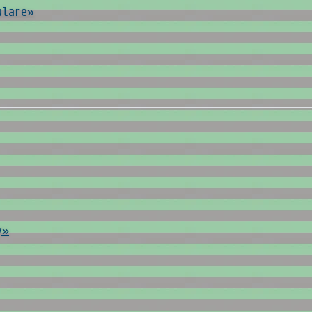
ulare»
y»