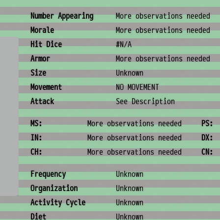
Combat & Physical Stats
Number Appearing
More observations needed
Morale
More observations needed
Hit Dice
#N/A
Armor
More observations needed
Size
Unknown
Movement
NO MOVEMENT
Attack
See Description
Ability Scores
MS:
More observations needed
PS:
IN:
More observations needed
DX:
CH:
More observations needed
CN:
Ecology & Logistics
Frequency
Unknown
Organization
Unknown
Activity Cycle
Unknown
Diet
Unknown