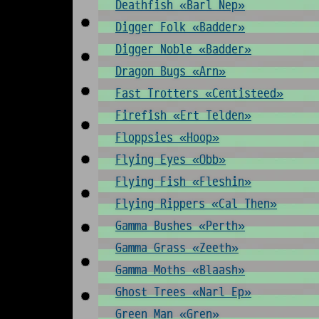
Deathfish «Barl Nep»
Digger Folk «Badder»
Digger Noble «Badder»
Dragon Bugs «Arn»
Fast Trotters «Centisteed»
Firefish «Ert Telden»
Floppsies «Hoop»
Flying Eyes «Obb»
Flying Fish «Fleshin»
Flying Rippers «Cal Then»
Gamma Bushes «Perth»
Gamma Grass «Zeeth»
Gamma Moths «Blaash»
Ghost Trees «Narl Ep»
Green Man «Gren»