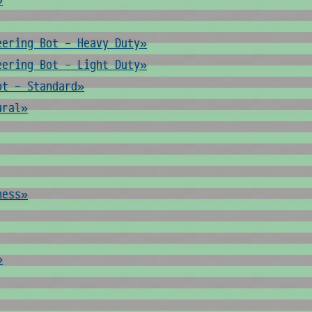
»
eering Bot - Heavy Duty»
eering Bot - Light Duty»
ot - Standard»
ural»
ness»
»