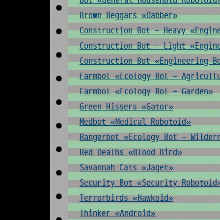
Bot «General Household Robotoid
Brown Beggars «Dabber»
Construction Bot - Heavy «Engin
Construction Bot - Light «Engin
Construction Bot «Engineering B
Farmbot «Ecology Bot - Agricult
Farmbot «Ecology Bot - Garden»
Green Hissers «Gator»
Medbot «Medical Robotoid»
Rangerbot «Ecology Bot - Wilder
Red Deaths «Blood Bird»
Savannah Cats «Jaget»
Security Bot «Security Robotoid
Terrorbirds «Hawkoid»
Thinker «Android»