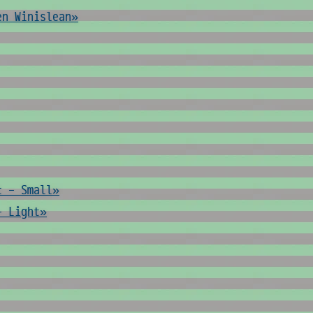
en Winislean»
t - Small»
- Light»