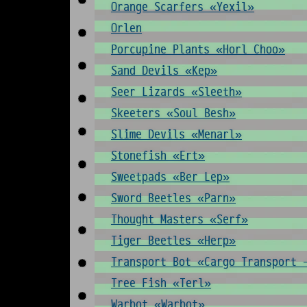
Orange Scarfers «Yexil»
Orlen
Porcupine Plants «Horl Choo»
Sand Devils «Kep»
Seer Lizards «Sleeth»
Skeeters «Soul Besh»
Slime Devils «Menarl»
Stonefish «Ert»
Sweetpads «Ber Lep»
Sword Beetles «Parn»
Thought Masters «Serf»
Tiger Beetles «Herp»
Transport Bot «Cargo Transport 
Tree Fish «Terl»
Warbot «Warbot»