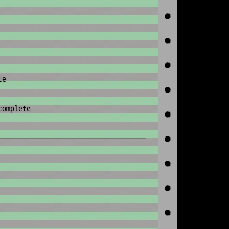
te
complete