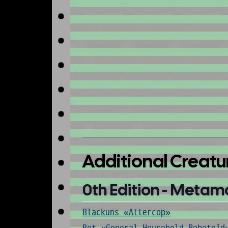
Additional Creatu
0th Edition - Metam
Blackuns «Attercop»