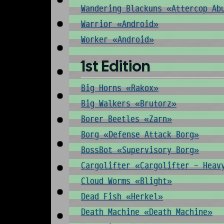
Wandering Blackuns «Attercop Ab
Warrior «Android»
Worker «Android»
1st Edition
Big Horns «Rakox»
Big Walkers «Brutorz»
Borer Beetles «Zarn»
Borg «Defense Attack Borg»
BossBot «Supervisory Borg»
Cargolifter «Cargolifter - Heav
Cloud Worms «Blight»
Dead Fish «Herkel»
Death Machine «Death Machine»