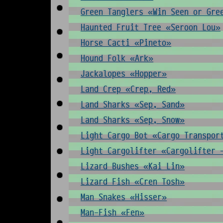
Green Tanglers «Win Seen or Gre
Haunted Fruit Tree «Seroon Lou»
Horse Cacti «Pineto»
Hound Folk «Ark»
Jackalopes «Hopper»
Land Crep «Crep, Red»
Land Sharks «Sep, Sand»
Land Sharks «Sep, Snow»
Light Cargo Bot «Cargo Transpor
Light Cargolifter «Cargolifter 
Lizard Bushes «Kai Lin»
Lizard Fish «Cren Tosh»
Man Snakes «Hisser»
Man-Fish «Fen»