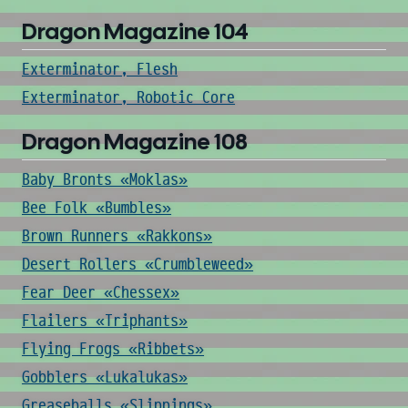
Dragon Magazine 104
Exterminator, Flesh
Exterminator, Robotic Core
Dragon Magazine 108
Baby Bronts «Moklas»
Bee Folk «Bumbles»
Brown Runners «Rakkons»
Desert Rollers «Crumbleweed»
Fear Deer «Chessex»
Flailers «Triphants»
Flying Frogs «Ribbets»
Gobblers «Lukalukas»
Greaseballs «Slippings»