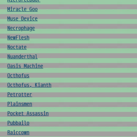
Miracle Goo
Muse Device
Necrophage
NewFlesh
Noctate
Nuanderthal
Oasis Machine
Octhofus
Octhofus, Kianth
Petrotter
Plainsmen
Pocket Assassin
Pubbailo
Raiccown