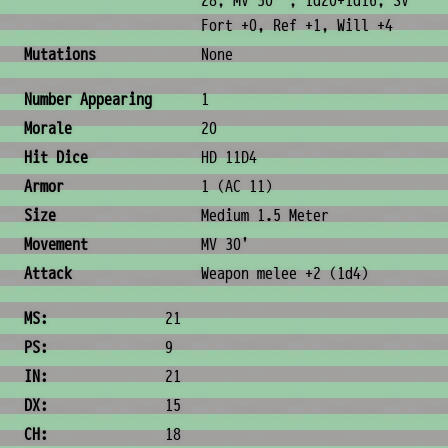
28; MV 30' ; 1d20+1d16; SV
Fort +0, Ref +1, Will +4
Mutations
None
Combat & Physical Stats
Number Appearing
1
Morale
20
Hit Dice
HD 11D4
Armor
1 (AC 11)
Size
Medium 1.5 Meter
Movement
MV 30'
Attack
Weapon melee +2 (1d4)
Ability Scores
MS:
21
PS:
9
IN:
21
DX:
15
CH:
18