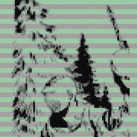
v
█
█
█
█
x
W
#
█
█
O
X
M
▒
o
i
u
█
█
█
▒
8
Z
@
▓
▓
x
Z
8
█
░
@
u
;
.
i
█
█
█
x
,
.
i
;
;
.
:
Z
█
▒
#
O
x
o
.
:
,
O
█
░
u
.
,
;
X
!
.
,
.
:
▒
M
M
Z
v
i
!
.
.
#
u
!
8
8
o
i
i
W
▒
x
i
8
:
.
:
i
;
!
:
.
░
M
i
:
▓
█
o
!
8
█
░
8
o
█
:
.
o
.
,
;
:
.
.
@
▓
░
:
.
Z
█
█
█
W
▓
#
@
,
@
▒
.
:
:
.
:
o
Z
█
▓
M
X
o
,
M
#
O
X
,
.
:
█
█
█
█
░
;
;
:
█
▓
X
v
Z
;
.
i
M
@
█
▓
o
;
.
8
8
█
x
i
.
X
█
█
█
█
Z
:
i
Z
█
█
#
v
█
Z
i
;
!
X
O
!
8
Z
,
.
.
i
8
!
@
8
.
o
█
█
█
8
;
X
:
░
@
▒
▓
W
█
@
v
v
8
█
▓
#
;
;
!
o
,
i
X
.
v
!
!
░
█
█
W
,
O
;
.
.
v
░
█
█
█
O
;
Z
8
@
▓
█
#
u
:
O
▒
M
u
;
W
█
▓
.
i
:
.
8
W
█
█
█
X
:
v
v
@
8
M
u
;
:
.
:
Z
#
░
:
.
.
!
▓
W
,
i
;
i
.
o
8
#
W
#
▓
o
.
,
;
;
x
!
.
.
.
.
:
Z
▓
█
8
u
.
Z
M
8
#
v
M
Z
,
O
v
!
;
X
o
o
.
i
.
.
x
X
▒
M
░
.
:
X
.
.
i
8
░
W
▒
i
;
!
,
.
.
,
:
;
8
M
!
.
;
Z
▓
#
u
,
@
,
!
█
█
Z
u
u
,
Z
X
#
o
;
!
▓
x
o
X
.
.
;
M
█
░
x
v
8
.
.
!
o
o
M
▒
O
o
x
v
i
.
.
W
@
8
.
v
.
.
u
▒
█
█
▒
!
W
8
,
.
:
i
;
Z
#
▒
▓
▓
▒
8
8
░
X
,
:
u
.
;
v
░
█
#
o
▒
8
x
.
;
,
Z
v
M
o
O
X
!
v
!
;
.
.
.
,
▓
M
Z
.
;
v
.
u
#
█
█
█
▓
@
@
u
.
.
i
.
!
.
.
.
;
▒
█
█
█
░
8
!
u
!
,
i
:
░
X
8
;
;
x
,
▒
█
█
█
@
░
@
.
,
i
v
o
,
i
O
;
Z
░
█
!
v
,
u
;
v
8
█
!
;
x
.
v
Z
Z
v
o
8
O
X
,
x
;
░
O
x
Z
X
:
.
;
.
i
,
o
v
;
▓
@
v
.
;
v
i
8
Z
x
,
x
:
░
█
X
i
▒
░
u
.
i
.
.
,
.
,
.
W
#
.
.
8
Z
X
;
.
o
!
.
u
:
x
.
.
;
O
:
░
█
M
;
o
▓
█
x
u
M
:
,
u
M
O
O
;
i
O
█
Z
.
X
▓
:
!
.
o
i
v
:
,
o
,
W
█
W
u
:
Z
8
W
@
M
X
:
x
8
M
o
;
Z
#
█
,
.
!
█
o
O
.
:
#
#
.
.
i
.
@
W
░
!
.
:
#
x
x
,
i
;
!
▒
,
.
#
█
▒
!
█
8
o
!
x
█
:
v
:
.
,
.
X
O
u
:
:
:
.
v
v
#
v
;
.
.
.
,
i
,
X
█
█
▓
x
x
W
8
W
o
x
.
O
.
X
,
i
:
,
:
:
,
.
;
X
;
i
x
X
W
O
:
.
x
█
█
@
!
:
X
M
░
█
█
;
.
X
,
Z
!
;
v
,
,
.
;
!
x
u
X
X
;
;
O
!
8
8
:
:
,
.
@
█
█
@
,
:
@
v
x
█
█
8
.
,
M
,
;
,
o
u
.
!
.
!
x
▒
v
X
@
W
@
X
8
#
M
@
@
M
v
,
.
.
!
█
▓
▒
@
.
@
8
8
#
█
#
;
.
;
o
.
x
x
i
u
;
.
.
,
,
░
Z
Z
@
░
▓
▒
x
▒
▒
▓
X
#
M
▓
X
.
.
.
.
:
Z
█
█
▓
█
▓
!
o
W
@
8
█
▓
#
,
W
M
8
.
i
x
Z
i
X
;
x
:
.
;
!
#
.
W
░
#
O
W
;
,
u
#
█
M
x
!
o
Z
u
,
o
█
█
█
█
░
8
,
v
W
░
M
X
o
o
o
v
.
,
u
Z
;
X
v
O
8
.
!
,
u
▒
@
v
:
.
;
#
x
o
▒
8
x
#
@
.
.
W
▓
█
█
█
▒
W
@
,
o
o
;
!
8
!
8
W
u
u
:
.
;
8
█
█
x
W
u
,
v
.
.
:
i
.
:
!
#
█
▒
o
;
X
X
.
,
M
█
█
█
█
M
i
.
:
X
Z
.
i
;
O
█
░
o
v
▓
█
@
x
W
:
;
Z
Z
,
.
.
!
@
░
#
█
M
u
,
;
░
█
█
█
█
█
8
,
,
8
i
!
X
;
W
█
▓
O
█
░
v
▓
i
.
;
o
█
o
.
.
.
:
8
W
M
▓
█
░
o
;
.
.
.
o
@
█
█
█
▒
█
▓
o
:
.
W
;
:
M
.
,
Z
;
░
▒
X
@
i
;
;
v
:
i
█
X
▒
.
.
:
i
,
:
.
:
O
░
#
▒
M
O
#
░
░
W
o
o
,
X
▓
█
█
█
▒
▓
█
▓
!
.
;
:
.
,
.
.
,
v
O
M
v
,
o
8
Z
.
,
:
#
X
█
;
.
.
,
;
Z
u
u
.
,
o
▓
▓
#
W
x
Z
x
░
░
!
O
i
#
█
█
█
█
█
█
▓
W
u
!
.
.
!
o
,
,
.
.
;
:
W
▒
!
i
X
o
@
O
i
,
;
.
.
.
,
Z
v
u
!
:
v
░
█
█
@
!
i
,
o
u
i
#
█
█
█
█
█
W
8
:
;
;
v
O
.
;
!
M
░
@
Z
!
;
Z
v
W
u
;
x
i
Z
.
.
;
@
,
Z
:
.
i
X
▓
@
v
!
,
,
.
x
W
█
█
█
█
█
█
M
@
!
,
:
.
.
O
X
.
,
M
x
.
.
,
8
v
#
W
o
▓
x
.
v
;
M
o
:
v
!
░
u
v
.
;
.
x
.
.
.
,
.
:
@
▓
█
█
█
█
█
█
█
█
#
▓
▓
O
X
:
.
8
▒
;
Z
█
:
.
o
!
M
▓
@
O
█
M
.
o
O
X
,
i
.
X
:
u
.
.
,
,
i
:
.
O
▓
█
█
█
█
█
█
█
█
▓
@
;
u
.
8
█
!
.
▓
x
i
!
v
Z
o
i
X
█
O
!
.
u
i
.
,
,
.
.
.
!
u
Z
M
Z
▒
█
█
█
█
█
█
█
░
u
;
8
M
o
:
i
X
░
@
.
v
:
W
x
x
Z
#
█
x
;
:
.
i
.
.
.
i
!
v
o
v
M
O
u
█
█
█
█
█
█
█
█
#
!
,
:
.
.
X
░
░
O
.
o
i
.
!
.
.
!
W
X
M
W
░
▓
!
o
M
v
,
,
i
.
,
X
8
W
M
░
M
!
Z
W
█
█
█
█
█
█
█
█
█
░
Z
x
u
.
;
@
u
#
i
i
▒
@
8
:
#
o
█
█
M
@
#
.
.
M
▒
▓
!
.
.
.
:
,
:
M
#
▒
@
.
O
█
█
█
█
█
█
█
█
█
█
█
i
i
,
.
W
:
X
O
.
.
Z
█
▒
!
o
X
8
▓
v
M
o
i
.
x
@
▓
▓
!
,
,
,
.
:
.
,
o
o
@
▒
W
▓
█
█
█
█
█
█
█
█
█
█
█
#
8
#
;
M
M
i
:
v
,
X
x
x
X
,
#
O
█
Z
u
X
,
,
W
u
8
i
,
!
i
o
.
.
v
.
,
,
:
M
▓
#
░
░
█
█
█
█
█
█
█
█
█
#
;
;
,
v
▓
░
!
,
,
;
▒
Z
u
v
X
░
M
,
X
;
i
i
;
u
:
u
:
M
i
u
.
,
.
u
X
;
.
.
,
:
;
;
,
.
.
i
8
░
W
v
Z
Z
░
█
█
█
█
█
█
█
W
!
,
#
█
#
;
.
.
:
!
█
.
M
M
:
.
u
:
.
,
.
i
X
v
;
X
u
#
!
O
x
,
O
X
.
!
O
X
!
Z
8
x
O
O
u
!
o
x
8
M
8
X
#
█
█
█
█
▒
░
▒
X
W
W
█
█
▒
Z
:
.
,
.
.
:
.
.
x
v
W
:
.
i
:
i
.
.
O
Z
8
u
,
v
i
;
u
v
8
u
O
,
i
▒
▓
v
u
8
!
W
X
:
Z
M
,
O
W
@
▓
█
█
█
█
█
█
█
▓
x
,
W
█
█
█
█
▓
Z
M
█
M
:
W
,
.
.
,
u
Z
:
.
i
.
@
x
O
@
x
.
!
;
,
!
.
!
.
;
.
,
8
▓
M
x
x
o
x
o
,
.
u
▒
▒
█
█
█
█
█
█
█
█
█
█
█
▓
Z
,
,
.
.
.
o
█
█
█
█
M
o
8
▒
#
▓
Z
:
v
v
o
.
;
:
:
@
o
8
W
W
!
u
:
.
!
.
.
:
#
#
o
u
Z
░
i
,
.
u
#
░
█
█
█
█
█
█
█
█
█
█
█
░
W
M
;
;
:
,
█
█
█
█
▒
:
,
;
:
;
:
.
.
;
v
8
,
.
u
.
;
8
v
O
8
M
x
;
u
.
.
:
@
8
W
X
W
@
:
O
M
O
░
▓
█
█
█
█
▓
▓
█
#
i
.
.
.
.
v
i
▒
█
█
█
█
o
.
,
u
x
O
:
;
!
X
M
!
x
v
X
M
.
.
.
8
8
█
8
░
v
,
i
O
X
O
X
░
▓
#
8
M
▒
█
▓
@
O
u
v
,
v
o
Z
!
i
W
█
█
█
▓
!
,
.
.
;
.
.
!
;
8
,
.
v
x
Z
M
█
o
!
.
!
█
█
█
W
;
.
.
.
#
u
8
▓
8
i
X
░
▒
█
█
█
█
█
█
█
░
;
x
Z
u
,
░
█
█
█
W
.
.
@
Z
;
o
.
;
x
,
,
v
X
W
X
W
█
:
.
.
,
@
O
Z
O
:
!
.
:
.
:
.
.
.
O
@
@
M
░
█
W
▒
█
█
█
█
█
░
▒
░
8
;
@
#
.
░
█
█
█
O
;
.
:
O
o
X
.
;
i
i
!
X
M
W
O
@
█
i
!
░
.
x
#
x
:
.
.
.
i
:
;
.
;
W
u
▓
8
▒
█
█
█
█
█
█
M
#
X
#
░
Z
8
█
X
o
█
█
█
█
░
;
.
,
:
u
.
v
:
.
o
8
#
@
M
░
▓
,
v
█
X
,
i
@
,
.
.
.
.
.
.
.
,
.
.
o
x
!
,
#
v
.
o
M
█
█
█
█
█
█
█
W
M
#
o
.
.
W
#
Z
.
x
█
█
█
█
█
█
o
;
.
i
.
;
.
i
O
░
W
M
@
▒
Z
!
Z
▒
@
i
@
i
.
.
;
x
x
v
X
;
,
.
,
W
X
o
,
░
W
@
░
░
█
█
█
█
█
█
█
@
M
@
.
.
o
W
░
M
.
i
▒
█
█
█
█
█
█
▒
@
X
.
X
:
#
█
W
u
░
M
v
u
u
u
@
i
8
#
W
O
O
Z
M
@
X
Z
.
,
.
M
o
Z
;
,
#
W
W
▓
▓
▓
█
█
▓
█
█
█
▒
#
█
#
,
O
█
█
█
o
8
█
█
█
█
█
█
█
█
█
u
x
v
W
▓
o
o
Z
o
W
:
:
.
!
;
o
i
.
@
▓
░
Z
!
u
o
i
;
o
M
8
M
.
v
M
M
8
o
Z
8
░
M
#
█
█
█
▒
#
8
O
i
u
W
▒
#
:
.
M
▓
O
W
█
█
█
█
█
,
,
x
M
!
x
x
;
o
8
.
Z
,
:
.
;
:
:
o
░
v
.
.
.
.
.
;
.
M
8
▒
.
W
u
;
!
8
!
v
v
v
▒
█
█
█
i
!
Z
i
v
o
█
▓
x
u
i
X
.
,
#
█
█
█
█
i
O
#
v
Z
!
X
x
.
,
X
!
:
,
Z
X
i
.
!
.
,
Z
M
,
W
.
x
;
i
i
o
█
█
█
█
█
█
@
o
!
8
█
█
█
@
v
.
.
;
W
.
Z
█
█
█
█
;
█
█
#
o
x
x
v
:
i
i
.
,
X
Z
u
x
.
.
.
:
.
.
.
.
.
O
▒
;
u
▒
,
:
X
M
▓
█
▓
M
▓
█
█
█
█
█
█
▒
█
█
█
█
#
8
;
:
#
.
,
W
█
█
█
.
M
█
█
@
o
v
X
:
.
u
i
:
;
v
.
O
8
v
o
u
X
v
!
!
u
.
,
.
.
.
o
█
v
.
.
.
.
:
W
█
█
█
█
█
█
█
▒
X
▓
█
█
█
█
X
.
8
.
;
▓
█
█
.
O
▓
█
░
O
X
X
M
v
.
:
,
x
x
M
.
:
@
!
Z
x
x
X
X
X
O
u
,
:
u
!
v
!
▓
X
o
o
o
i
.
8
▓
█
█
█
█
█
█
█
▓
█
█
█
▓
M
x
Z
.
.
u
▓
█
.
!
░
█
8
@
o
#
X
o
!
.
i
O
@
█
,
!
Z
:
O
v
X
O
O
Z
@
.
.
.
▓
o
i
,
▓
x
;
u
8
@
#
M
x
▒
█
█
█
█
█
█
█
█
█
█
█
▓
M
:
.
.
▒
u
.
:
M
.
O
█
@
v
o
v
@
!
o
8
,
O
8
8
█
:
.
:
@
X
u
8
@
O
X
8
M
,
.
.
u
▓
!
,
▓
u
,
Z
u
X
;
W
█
█
█
█
█
█
█
█
█
█
█
X
.
.
:
!
!
8
M
:
;
#
@
v
Z
X
8
v
x
X
M
;
W
o
o
█
Z
;
,
.
.
o
8
Z
o
W
@
@
O
8
i
.
!
▒
8
.
.
x
.
i
v
x
u
.
u
█
█
█
▒
▒
█
█
█
█
█
█
O
:
i
X
▓
▒
8
▒
o
.
.
,
!
;
!
#
M
Z
░
i
░
M
W
x
W
X
x
█
X
!
.
.
:
,
.
░
M
W
u
@
#
8
8
;
.
,
#
█
i
.
.
o
:
.
x
,
u
,
.
.
.
v
▒
█
█
█
░
;
.
.
.
▓
W
▒
▒
█
▒
x
i
░
█
:
i
@
░
░
█
X
@
@
W
8
M
░
O
u
█
o
Z
i
u
.
.
:
#
M
@
M
8
O
u
u
v
▓
█
▓
.
,
;
M
:
.
X
.
.
:
i
u
!
:
.
o
#
█
#
o
o
x
o
W
v
x
W
▓
█
░
▒
█
@
.
v
W
█
█
W
░
░
8
█
░
#
x
M
i
█
v
M
i
@
;
i
.
v
▓
Z
8
v
o
O
O
█
█
█
M
:
,
.
:
i
X
.
,
M
,
!
;
.
,
,
.
:
#
▓
█
o
X
:
:
x
o
W
M
▓
░
█
Z
M
x
i
.
Z
▒
█
█
█
▓
O
█
█
X
M
;
8
.
W
i
M
:
Z
;
x
.
@
▓
8
#
░
█
█
█
█
█
X
.
:
:
:
:
i
8
;
,
M
;
:
!
,
.
:
X
█
!
█
█
i
W
u
x
#
!
x
@
░
░
░
█
█
█
i
░
█
█
░
▓
▓
█
█
8
8
8
o
@
,
@
.
!
X
!
!
▓
█
█
█
█
█
█
█
█
#
:
.
;
,
v
i
@
▒
.
,
M
v
;
:
i
.
!
W
█
▒
!
█
█
:
i
,
;
#
;
u
;
#
█
█
█
█
u
▓
█
#
v
█
█
█
▒
█
O
░
;
:
!
i
.
.
O
█
█
█
█
█
█
█
█
█
o
,
o
:
u
i
o
#
.
.
.
M
v
u
x
Z
.
:
o
X
█
O
v
█
▓
i
.
.
;
u
▓
:
u
.
▓
█
█
█
i
O
█
o
W
░
@
M
█
M
M
▓
O
Z
#
,
.
:
,
▓
█
█
█
█
█
█
█
M
u
i
M
v
x
i
o
M
v
i
.
8
u
!
u
Z
,
X
,
█
█
X
v
█
x
Z
,
:
v
v
W
;
v
i
█
█
░
!
▓
#
;
X
@
x
O
░
v
▒
▓
X
M
█
o
:
▒
█
█
█
█
█
█
█
█
X
i
;
X
Z
@
Z
8
v
v
,
8
i
,
:
!
.
@
:
.
█
█
X
v
█
x
8
Z
o
x
O
x
u
,
;
;
@
█
▒
.
O
░
!
u
#
x
:
:
v
#
#
▒
O
@
█
x
.
.
.
o
@
█
█
█
█
█
█
█
█
▓
o
i
.
i
i
;
v
i
@
v
x
i
o
#
░
;
.
i
x
!
.
W
█
!
v
█
x
8
▓
█
W
▓
Z
x
x
:
.
Z
█
X
;
;
O
8
█
!
.
i
:
X
▓
!
,
v
.
:
o
:
u
░
█
█
█
█
█
█
█
█
█
█
@
Z
u
x
;
i
:
W
Z
M
Z
v
u
▓
▓
X
!
Z
O
i
i
█
W
v
█
x
M
█
█
@
█
@
▒
X
.
,
;
█
X
:
o
O
W
▓
:
i
:
v
;
,
i
,
,
Z
.
u
o
O
█
█
█
█
█
█
█
█
█
█
█
@
O
.
u
,
i
v
#
8
X
M
X
@
,
#
█
@
.
@
!
u
.
█
█
Z
█
o
M
█
█
O
▒
W
#
,
:
;
░
O
i
u
o
▒
!
.
@
x
X
.
Z
!
.
X
.
u
█
x
;
█
█
█
█
█
█
█
█
█
█
█
░
Z
Z
:
x
@
W
8
█
Z
u
M
O
x
.
8
█
▒
.
M
o
!
8
█
▒
█
#
M
█
▓
@
X
▓
O
.
.
8
u
Z
▒
!
u
░
8
,
!
W
▓
M
▒
,
u
Z
.
,
;
8
█
o
.
O
█
█
█
█
█
█
█
█
█
█
▓
!
M
▒
o
;
!
▓
▓
,
u
o
O
!
,
;
█
█
Z
#
M
x
.
x
█
W
M
█
░
█
░
o
█
8
i
.
o
u
.
█
.
i
X
:
X
.
M
#
█
█
█
;
Z
,
.
!
X
.
o
X
▓
X
.
i
#
o
!
!
O
X
:
u
v
,
O
▒
▒
!
,
!
█
░
:
.
:
!
O
,
x
,
X
█
█
8
Z
W
.
.
8
▒
█
█
M
█
M
Z
#
Z
;
!
,
:
█
v
!
o
X
!
#
▒
█
▓
█
v
#
!
Z
:
Z
;
M
Z
▓
@
o
.
;
X
M
x
Z
o
o
:
.
X
8
i
W
▓
o
;
!
X
.
M
o
:
#
█
8
x
W
.
.
o
█
█
▒
Z
!
Z
;
!
i
:
x
█
,
X
;
░
i
▒
,
o
W
▒
█
Z
M
X
M
u
.
i
.
O
W
!
░
░
v
,
.
.
v
▒
░
o
X
@
x
,
,
X
▒
▓
W
:
.
Z
.
Z
X
.
Z
█
░
;
#
o
i
.
.
.
.
O
O
X
;
.
.
.
.
:
v
:
X
Z
8
v
;
█
.
x
:
8
u
;
,
.
Z
o
8
!
o
v
@
x
▓
.
,
█
8
x
#
▒
;
8
:
!
X
O
X
X
o
o
O
X
:
:
i
!
.
█
█
8
8
8
M
!
:
:
:
,
,
,
!
,
:
:
o
O
X
!
v
u
v
;
#
x
.
,
!
x
.
u
,
.
.
.
u
.
,
.
8
.
;
█
8
v
Z
█
!
O
M
.
.
8
:
█
█
v
i
▒
8
u
:
i
:
i
i
u
:
:
o
@
!
v
M
░
x
█
.
.
o
v
v
█
W
X
▒
█
░
v
▒
X
;
,
;
░
█
░
O
,
8
o
!
;
:
,
u
o
X
!
i
.
;
O
x
M
█
▒
X
i