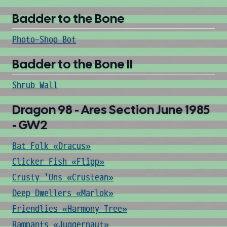
Badder to the Bone
Photo-Shop Bot
Badder to the Bone II
Shrub Wall
Dragon 98 - Ares Section June 1985
- GW2
Bat Folk «Dracus»
Clicker Fish «Flipp»
Crusty 'Uns «Crustean»
Deep Dwellers «Marlok»
Friendlies «Harmony Tree»
Rampants «Juggernaut»