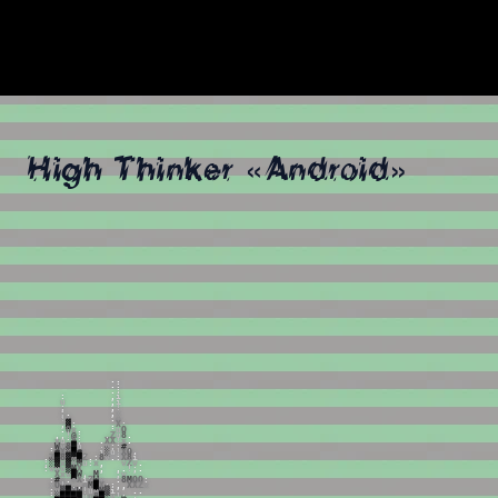
High Thinker «Android»
.
.
.
:
.
:
:
,
i
u
,
i
;
,
!
;
.
,
x
!
v
.
o
,
▓
:
.
X
:
.
O
x
.
:
u
O
,
,
!
@
:
,
Z
u
8
.
x
u
:
X
;
.
X
X
!
x
.
.
W
v
8
█
u
v
;
:
#
,
:
#
X
░
█
#
,
i
░
u
!
X
O
.
.
Z
█
8
▓
░
█
Z
.
:
8
v
.
:
X
8
i
;
░
▓
x
▓
x
M
u
:
x
,
v
Z
v
.
:
v
v
v
▒
M
X
,
,
,
.
!
;
.
X
x
v
█
W
,
,
M
;
v
:
#
x
.
o
X
i
Z
W
x
.
8
M
O
O
:
x
O
!
v
,
,
o
M
█
X
;
:
,
,
X
X
Z
x
:
v
▒
█
X
W
!
u
v
M
▒
i
.
.
.
:
░
█
█
█
█
u
o
8
█
░
v
!
;
.
.