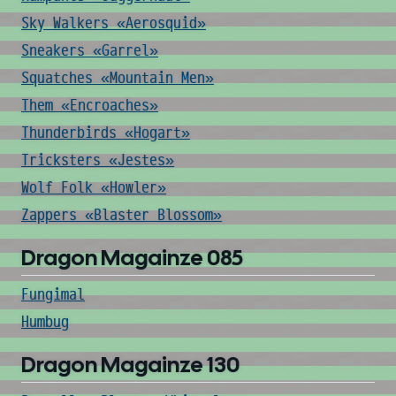
Sky Walkers «Aerosquid»
Sneakers «Garrel»
Squatches «Mountain Men»
Them «Encroaches»
Thunderbirds «Hogart»
Tricksters «Jestes»
Wolf Folk «Howler»
Zappers «Blaster Blossom»
Dragon Magainze 085
Fungimal
Humbug
Dragon Magainze 130