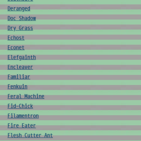
Deranged
Doc Shadow
Dry Grass
Echost
Econet
Elefgainth
Encleaver
Familiar
Fenkuin
Feral Machine
Fid-Chick
Filamentron
Fire Eater
Flesh Cutter Ant