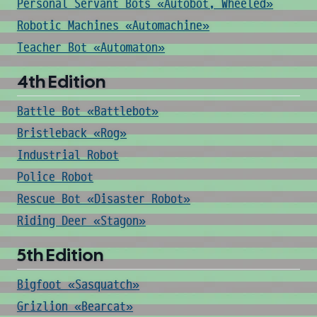
Personal Servant Bots «Autobot, Wheeled»
Robotic Machines «Automachine»
Teacher Bot «Automaton»
4th Edition
Battle Bot «Battlebot»
Bristleback «Rog»
Industrial Robot
Police Robot
Rescue Bot «Disaster Robot»
Riding Deer «Stagon»
5th Edition
Bigfoot «Sasquatch»
Grizlion «Bearcat»