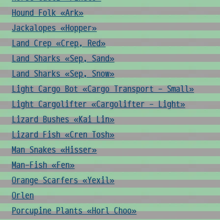
Hound Folk «Ark»
Jackalopes «Hopper»
Land Crep «Crep, Red»
Land Sharks «Sep, Sand»
Land Sharks «Sep, Snow»
Light Cargo Bot «Cargo Transport - Small»
Light Cargolifter «Cargolifter - Light»
Lizard Bushes «Kai Lin»
Lizard Fish «Cren Tosh»
Man Snakes «Hisser»
Man-Fish «Fen»
Orange Scarfers «Yexil»
Orlen
Porcupine Plants «Horl Choo»