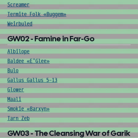
Screamer
Termite Folk «Buggem»
Weirbuled
GW02 - Famine in Far-Go
Albilope
Baldee «E'Glee»
Bulo
Gallus Gallus 5-13
Glower
Maali
Smokie «Barxyn»
Tarn Zeb
GW03 - The Cleansing War of Garik