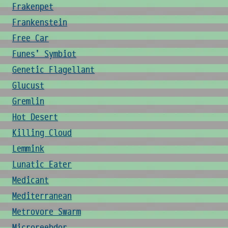
Frakenpet
Frankenstein
Free Car
Funes' Symbiot
Genetic Flagellant
Glucust
Gremlin
Hot Desert
Killing Cloud
Lemmink
Lunatic Eater
Medicant
Mediterranean
Metrovore Swarm
Microreebdor