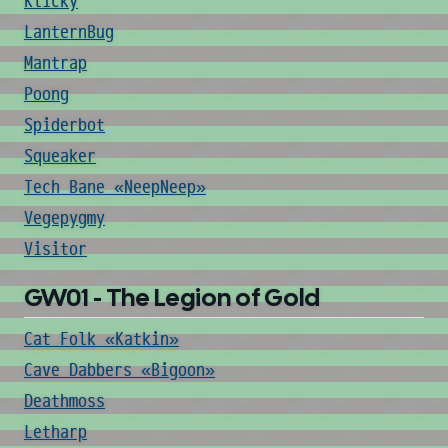
Klicky
LanternBug
Mantrap
Poong
Spiderbot
Squeaker
Tech Bane «NeepNeep»
Vegepygmy
Visitor
GW01 - The Legion of Gold
Cat Folk «Katkin»
Cave Dabbers «Bigoon»
Deathmoss
Letharp