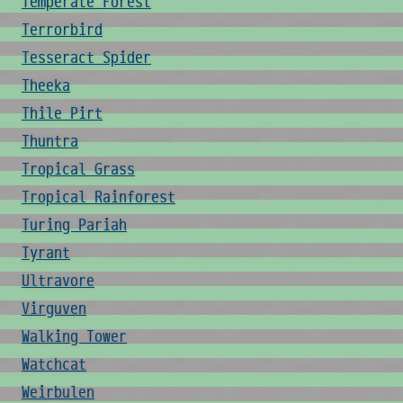
Temperate Forest
Terrorbird
Tesseract Spider
Theeka
Thile Pirt
Thuntra
Tropical Grass
Tropical Rainforest
Turing Pariah
Tyrant
Ultravore
Virguven
Walking Tower
Watchcat
Weirbulen