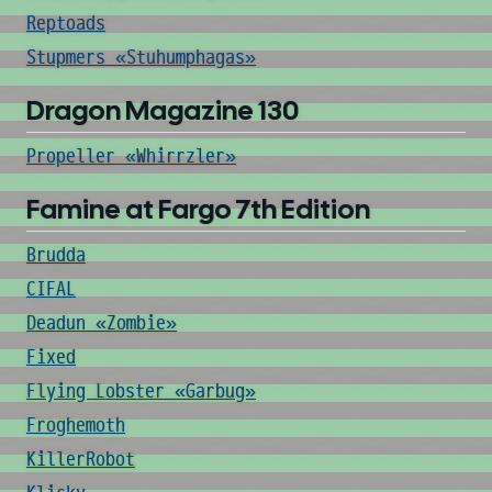
Reptoads
Stupmers «Stuhumphagas»
Dragon Magazine 130
Propeller «Whirrzler»
Famine at Fargo 7th Edition
Brudda
CIFAL
Deadun «Zombie»
Fixed
Flying Lobster «Garbug»
Froghemoth
KillerRobot