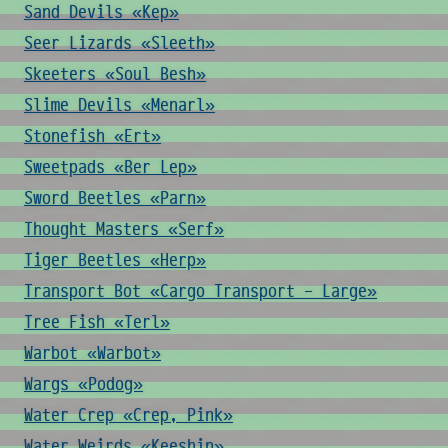
Sand Devils «Kep»
Seer Lizards «Sleeth»
Skeeters «Soul Besh»
Slime Devils «Menarl»
Stonefish «Ert»
Sweetpads «Ber Lep»
Sword Beetles «Parn»
Thought Masters «Serf»
Tiger Beetles «Herp»
Transport Bot «Cargo Transport - Large»
Tree Fish «Terl»
Warbot «Warbot»
Wargs «Podog»
Water Crep «Crep, Pink»
Water Weirds «Keeshin»