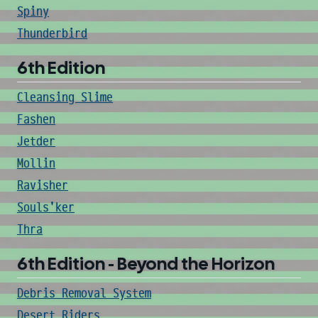
Spiny
Thunderbird
6th Edition
Cleansing Slime
Fashen
Jetder
Mollin
Ravisher
Souls'ker
Thra
6th Edition - Beyond the Horizon
Debris Removal System
Desert Riders