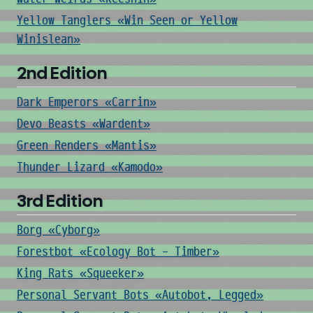
Yellow Tanglers «Win Seen or Yellow
Winislean»
2nd Edition
Dark Emperors «Carrin»
Devo Beasts «Wardent»
Green Renders «Mantis»
Thunder Lizard «Kamodo»
3rd Edition
Borg «Cyborg»
Forestbot «Ecology Bot - Timber»
King Rats «Squeeker»
Personal Servant Bots «Autobot, Legged»