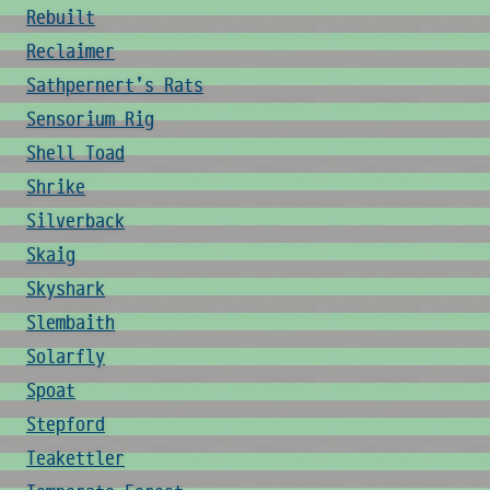
Rebuilt
Reclaimer
Sathpernert's Rats
Sensorium Rig
Shell Toad
Shrike
Silverback
Skaig
Skyshark
Slembaith
Solarfly
Spoat
Stepford
Teakettler