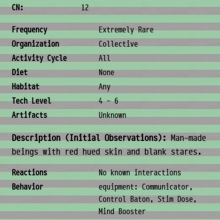
CN:
12
Ecology & Logistics
Frequency
Extremely Rare
Organization
Collective
Activity Cycle
All
Diet
None
Habitat
Any
Tech Level
4 - 6
Artifacts
Unknown
Description (Initial Observations):
Man-made
beings with red hued skin and blank stares.
Behavior & Society
Reactions
No known interactions
Behavior
equipment: Communicator,
Control Baton, Stim Dose,
Mind Booster