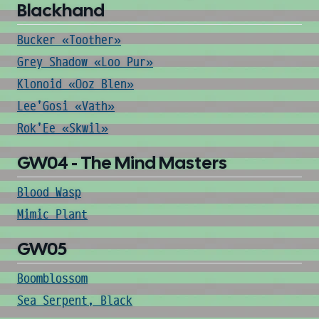
Blackhand
Bucker «Toother»
Grey Shadow «Loo Pur»
Klonoid «Ooz Blen»
Lee'Gosi «Vath»
Rok'Ee «Skwil»
GW04 - The Mind Masters
Blood Wasp
Mimic Plant
GW05
Boomblossom
Sea Serpent, Black