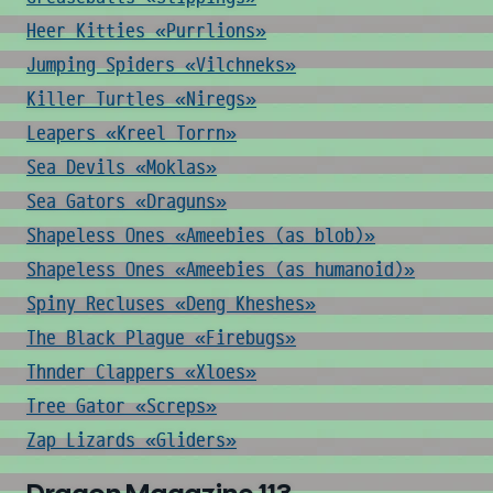
Heer Kitties «Purrlions»
Jumping Spiders «Vilchneks»
Killer Turtles «Niregs»
Leapers «Kreel Torrn»
Sea Devils «Moklas»
Sea Gators «Draguns»
Shapeless Ones «Ameebies (as blob)»
Shapeless Ones «Ameebies (as humanoid)»
Spiny Recluses «Deng Kheshes»
The Black Plague «Firebugs»
Thnder Clappers «Xloes»
Tree Gator «Screps»
Zap Lizards «Gliders»