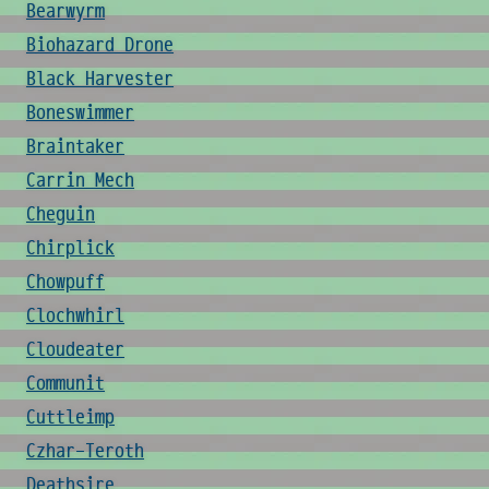
Bearwyrm
Biohazard Drone
Black Harvester
Boneswimmer
Braintaker
Carrin Mech
Cheguin
Chirplick
Chowpuff
Clochwhirl
Cloudeater
Communit
Cuttleimp
Czhar-Teroth
Deathsire