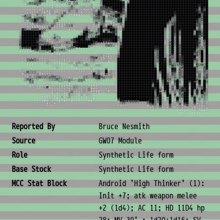
!
v
.
:
X
@
▓
W
O
:
.
,
;
v
Z
░
O
u
!
u
X
x
!
u
o
X
Z
!
,
.
;
8
█
█
█
█
█
█
█
▒
x
,
Z
█
█
█
█
█
█
█
█
█
█
█
█
█
█
█
█
█
█
█
█
█
█
█
█
█
█
█
█
█
█
█
█
█
█
█
█
.
i
o
M
8
W
@
O
;
,
,
.
.
.
u
O
i
O
8
:
,
,
,
.
,
.
;
O
█
█
█
█
█
█
█
█
▓
u
W
█
█
█
█
█
█
█
█
█
█
█
█
█
█
█
█
█
█
█
█
█
█
█
█
█
█
█
█
█
█
█
█
█
█
█
█
.
.
.
.
,
:
.
;
@
v
i
!
v
x
!
v
Z
,
:
Z
#
█
█
█
█
█
█
█
▓
v
█
█
█
█
█
█
█
█
█
█
█
█
█
█
█
█
█
█
█
█
█
█
█
█
█
█
█
█
█
▓
█
█
█
█
█
█
█
.
.
:
.
,
:
.
.
Z
8
x
,
.
.
.
.
,
;
,
u
▒
▒
▒
8
▒
█
█
█
█
▒
!
█
█
█
█
█
█
█
█
█
█
█
█
█
█
█
█
█
█
█
█
█
█
█
█
█
█
█
█
█
O
█
▒
█
█
█
█
█
.
.
.
;
x
.
,
i
i
x
i
i
v
!
;
u
8
x
x
8
u
,
.
x
Z
v
M
8
x
@
▒
░
W
░
█
█
#
v
█
█
█
█
█
█
█
█
█
█
█
█
█
█
█
█
█
█
█
█
█
█
█
█
█
█
█
█
▒
W
▓
░
█
█
█
█
█
.
,
;
!
.
.
,
o
o
.
i
x
u
o
v
x
M
!
.
.
,
,
,
.
.
u
O
@
▓
W
;
o
v
X
8
@
O
▒
W
O
█
█
█
█
█
█
█
█
█
█
█
█
█
█
█
█
█
█
█
▓
█
█
█
█
█
█
█
█
█
▒
#
█
█
█
█
█
W
,
o
#
X
O
,
!
░
u
Z
,
.
v
W
!
v
Z
M
▒
M
o
!
X
M
#
▓
█
░
v
@
█
█
█
█
█
█
█
█
█
█
█
█
█
█
█
█
█
█
█
W
█
█
█
█
█
█
█
█
█
█
W
█
█
█
█
█
8
:
O
W
M
u
░
@
M
W
Z
Z
X
,
i
8
M
W
8
▓
x
8
@
X
u
M
W
u
#
█
█
█
█
█
█
█
█
█
█
█
█
█
█
█
█
█
█
O
@
█
█
█
█
█
█
█
█
█
W
W
█
█
█
█
▓
v
!
o
i
8
▒
█
▒
X
▒
o
.
X
8
.
.
o
░
O
8
▒
.
.
i
x
░
▓
▓
;
▓
█
█
█
█
█
█
█
█
█
█
█
█
█
█
█
█
█
W
@
░
█
█
█
█
█
█
█
█
▓
W
M
█
█
█
█
v
!
.
:
!
u
i
O
O
@
O
X
Z
!
o
░
:
;
;
;
!
i
.
;
M
,
@
░
,
.
i
:
.
u
@
!
█
█
█
█
█
█
█
█
█
█
█
█
█
█
█
█
█
W
O
W
▒
█
█
█
█
█
█
█
█
▒
M
X
█
█
█
░
Z
x
.
.
,
,
i
i
,
,
,
o
W
;
.
:
i
x
X
X
8
.
.
.
;
,
W
░
u
@
W
:
.
.
o
█
█
█
█
█
█
█
█
█
█
█
█
█
█
█
█
█
x
Z
#
▒
█
█
█
█
█
█
█
█
W
▒
u
█
█
█
M
!
!
.
:
,
,
,
,
,
,
,
,
,
o
W
;
.
,
;
,
.
,
8
i
.
.
o
█
#
W
█
▓
M
X
;
W
█
█
█
█
█
█
█
█
█
█
█
█
█
█
█
█
@
i
X
█
▒
█
█
█
█
█
█
█
█
x
░
!
█
█
█
O
!
v
v
▓
▒
#
W
▒
▒
▒
#
W
8
v
,
.
8
▒
8
:
o
▒
█
:
Z
O
█
█
▒
!
.
▓
█
█
█
█
█
█
█
█
█
█
█
█
█
█
█
█
X
i
X
█
▒
█
W
█
█
█
█
█
░
W
▒
O
█
█
█
8
x
!
v
█
█
█
█
█
█
█
█
8
,
.
u
▓
█
M
M
░
#
8
█
W
▓
@
X
▒
M
.
,
█
█
█
█
█
█
█
█
█
█
█
█
█
█
█
█
█
X
i
X
█
▒
█
@
█
█
█
█
█
o
█
▓
W
█
█
█
Z
;
v
x
█
█
█
█
█
█
█
O
i
i
i
;
!
X
x
,
,
v
░
█
▓
X
X
o
8
#
█
█
█
█
█
█
M
!
:
█
█
█
█
█
█
█
█
█
█
█
█
█
█
█
█
█
X
i
X
█
M
█
8
█
█
█
█
█
#
█
▒
W
█
█
█
@
v
u
X
█
█
█
█
█
█
█
M
x
.
.
,
x
#
Z
X
;
@
█
█
█
M
x
O
W
▓
█
█
█
█
█
█
█
█
M
i
█
█
█
█
█
█
█
█
█
█
█
█
█
█
█
█
█
X
i
X
█
O
█
Z
█
█
█
█
█
█
█
░
x
█
█
█
X
:
i
@
█
█
█
█
█
█
▓
░
X
o
i
.
.
Z
O
.
.
.
,
!
M
▓
█
█
▓
█
▒
▒
█
█
█
█
█
▓
▓
▓
▓
█
█
O
Z
█
█
█
█
█
█
█
█
█
█
█
█
█
█
█
█
█
x
i
X
█
O
█
o
█
█
█
█
█
█
█
@
!
#
█
█
M
x
u
@
█
█
█
█
█
█
W
M
W
@
@
o
;
.
!
x
o
Z
M
O
Z
M
▓
█
█
█
█
█
█
▒
O
o
o
!
!
i
u
v
x
!
W
█
█
█
█
█
█
█
█
█
█
█
█
█
█
█
█
█
u
i
M
█
O
█
X
█
█
█
█
█
█
▓
#
!
M
█
█
8
;
;
M
█
█
█
█
█
█
█
W
X
#
#
M
#
X
Z
O
i
:
o
;
O
█
█
█
█
█
█
░
Z
:
.
.
.
u
8
W
8
o
i
:
#
█
█
█
█
█
█
█
█
█
█
█
█
█
█
█
█
█
o
i
W
█
X
█
#
█
█
█
█
█
█
▓
@
!
M
█
█
M
;
!
X
#
W
W
#
█
█
▓
░
█
█
█
█
#
!
;
i
i
!
X
@
M
Z
i
:
.
.
.
.
.
.
.
.
,
;
u
▓
█
█
█
█
█
█
█
█
█
█
█
█
█
▓
▓
█
█
X
i
W
█
o
█
#
█
█
█
█
█
█
#
8
8
8
█
█
Z
,
v
,
:
:
:
:
v
O
#
░
░
░
W
░
▓
W
Z
8
M
8
x
i
,
.
x
█
█
█
█
█
█
█
█
█
█
█
█
█
█
@
#
█
█
X
i
W
█
o
█
#
█
█
█
█
█
█
8
@
W
o
█
█
Z
!
x
.
,
!
;
,
.
Z
█
█
█
█
█
█
█
█
█
█
█
█
█
█
X
W
█
█
X
i
W
█
o
█
#
█
█
█
█
█
▒
#
8
█
o
█
█
O
.
v
,
v
o
!
.
;
.
8
█
█
█
█
█
█
█
█
█
█
█
█
█
█
O
W
█
█
X
!
#
W
o
█
░
█
█
█
█
█
W
#
X
█
x
█
█
@
X
!
.
u
!
.
.
.
.
.
.
.
.
x
M
W
#
x
;
i
v
:
.
▒
█
█
█
█
█
█
█
█
█
█
█
█
█
█
8
W
█
█
X
i
░
W
o
█
▒
▓
█
█
█
█
█
u
o
█
x
█
█
M
x
v
.
u
8
W
W
8
X
v
v
u
v
!
u
:
:
.
:
i
;
,
.
.
.
!
X
O
u
.
!
v
x
,
.
█
█
█
█
█
█
█
█
█
█
█
█
█
█
█
8
@
█
█
▓
u
▒
X
Z
█
▒
▓
█
█
█
█
▒
8
v
█
x
█
█
▒
.
x
.
,
,
,
:
:
.
.
!
x
u
.
.
.
.
,
;
!
x
x
i
o
X
x
i
.
!
u
u
.
,
█
█
█
█
█
█
█
█
█
█
█
█
█
█
█
8
o
█
█
▓
v
▒
O
O
░
▒
▓
█
█
█
█
Z
░
u
░
v
█
█
M
;
o
,
!
u
!
;
.
.
,
v
Z
:
i
x
O
x
,
;
x
o
u
.
.
:
█
█
█
█
█
█
█
█
█
█
█
█
█
█
█
@
!
█
█
█
v
M
W
8
8
M
#
█
█
█
█
v
▒
O
W
O
█
█
M
W
v
,
v
!
,
;
.
,
!
!
;
.
;
u
,
.
:
,
i
█
█
█
█
█
█
█
█
█
█
█
█
█
█
█
░
i
█
█
█
!
o
▒
░
u
@
#
█
█
█
█
#
░
o
Z
#
█
█
▓
;
o
.
u
u
.
.
.
.
.
.
.
.
.
.
;
M
i
i
█
█
█
█
█
█
█
█
█
█
█
█
█
█
█
█
!
█
█
█
u
i
█
▓
,
W
░
█
█
█
█
█
░
v
!
W
░
█
▒
.
v
,
o
M
Z
X
X
!
i
,
.
:
.
.
:
v
:
░
u
,
█
x
Z
.
i
█
█
█
█
█
█
█
█
█
█
█
█
█
█
█
█
!
O
█
█
v
:
▒
#
.
W
░
█
█
█
█
█
8
O
,
M
░
█
W
@
,
.
:
:
;
u
Z
!
;
!
!
x
o
;
.
.
o
▓
@
o
!
;
Z
i
o
.
i
█
█
█
█
█
█
█
█
█
█
█
█
█
█
█
█
!
u
█
█
O
v
W
8
.
W
░
█
█
█
█
█
v
W
i
8
W
█
▓
v
.
.
!
X
v
Z
@
W
O
8
░
@
M
M
Z
Z
;
,
,
:
,
,
.
:
i
X
8
Z
o
M
▒
▓
M
@
X
X
X
i
i
█
█
█
█
█
█
█
█
█
█
█
█
█
█
█
█
o
i
█
█
8
X
O
8
o
8
M
█
█
█
█
█
O
M
!
M
#
█
█
.
.
!
Z
M
#
X
u
!
i
;
u
u
o
X
O
M
░
░
X
X
@
X
o
x
@
@
8
i
:
;
!
u
x
!
;
,
:
;
:
i
█
█
█
█
█
█
█
█
█
█
█
█
█
█
█
█
@
;
▒
█
M
M
v
░
#
░
x
█
█
█
█
█
#
░
:
▒
░
█
█
.
,
.
.
,
i
8
8
i
.
.
.
.
,
;
:
.
,
.
.
.
.
.
.
.
.
:
.
.
.
.
i
█
█
█
█
█
█
█
█
█
█
█
█
█
█
▓
█
▓
.
@
█
W
X
i
▒
█
8
!
█
█
W
█
#
O
█
!
█
8
█
█
.
:
,
:
!
;
,
.
,
i
i
.
,
,
i
i
,
.
.
.
,
i
;
i
█
█
█
█
█
█
█
█
█
█
█
█
█
█
8
█
█
.
X
█
▓
x
x
O
█
Z
v
█
█
Z
█
█
u
▒
!
█
v
█
█
.
:
.
.
.
o
#
i
.
.
:
:
,
:
;
v
X
Z
.
;
v
!
x
,
,
.
i
█
█
█
█
█
█
█
█
█
█
█
█
█
█
8
█
█
v
i
█
█
!
M
v
█
@
8
█
█
i
█
█
O
8
@
█
u
█
█
.
u
.
:
!
.
.
!
,
!
o
;
v
v
x
!
O
,
,
,
,
:
.
!
,
i
█
█
█
█
█
█
█
█
█
█
█
█
█
█
█
▒
█
W
.
█
█
u
M
o
░
#
▓
▒
█
!
█
░
#
o
░
█
X
▒
█
.
u
.
i
v
.
,
;
.
o
8
!
!
:
!
x
!
u
:
;
:
,
.
.
:
█
█
█
█
█
█
█
█
█
█
█
█
█
█
█
8
█
░
.
Z
█
Z
o
8
v
W
░
▓
█
u
█
o
▓
v
█
W
X
Z
█
.
X
.
i
.
;
.
!
.
i
X
u
u
;
i
x
:
u
u
:
,
█
█
█
█
█
█
█
█
█
█
█
█
█
█
█
8
█
▓
!
,
█
W
i
#
i
M
#
█
█
:
█
Z
W
u
░
W
X
i
█
X
!
.
:
:
:
:
i
!
:
,
!
x
;
u
o
;
!
:
;
i
;
:
!
!
,
,
█
█
█
█
█
█
█
█
█
█
█
█
█
█
█
W
▒
█
x
.
░
█
;
X
@
@
W
█
█
M
#
Z
x
8
8
o
i
█
u
!
.
:
,
,
,
u
.
:
;
,
:
,
.
;
,
.
.
.
.
,
,
W
█
█
█
█
█
█
█
█
█
█
█
█
█
█
8
W
█
o
X
█
,
i
█
o
Z
█
█
o
▓
i
O
u
O
x
;
█
u
;
,
!
!
,
u
░
▒
O
Z
O
O
O
X
v
v
v
@
█
█
8
8
█
o
v
█
v
X
o
!
█
█
v
▓
,
x
i
o
u
;
▓
.
,
.
:
.
.
;
!
.
,
8
W
8
u
█
v
:
#
x
.
M
i
M
▒
v
O
:
x
,
o
!
;
8
.
.
.
!
o
.
O
:
.
M
:
Z
.
u
v
u
i
!
!
.
u
,
;
x
.
.
.
;
.
.
,
.
!
;
v
:
.
,
.
,
:
.
.
.
.
,
.
:
.
High Thinker «Android»
Creature Metadata
Reported By
Bruce Nesmith
Source
GW07 Module
Role
Synthetic Life form
Base Stock
Synthetic Life form
MCC Stat Block
Android 'High Thinker' (1):
Init +7; atk weapon melee
+2 (1d4); AC 11; HD 11D4 hp