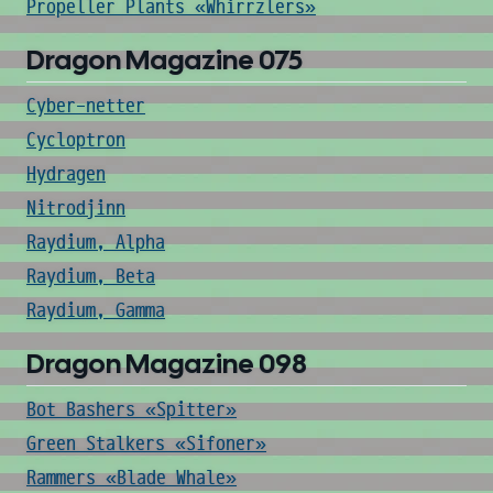
Propeller Plants «Whirrzlers»
Dragon Magazine 075
Cyber-netter
Cycloptron
Hydragen
Nitrodjinn
Raydium, Alpha
Raydium, Beta
Raydium, Gamma
Dragon Magazine 098
Bot Bashers «Spitter»
Green Stalkers «Sifoner»
Rammers «Blade Whale»