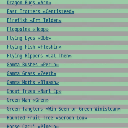
Dragon Bugs «Arn»
Fast Trotters «Centisteed»
Firefish «Ert Telden»
Floppsies «Hoop»
Flying Eyes «Obb»
Flying Fish «Fleshin»
Flying Rippers «Cal Then»
Gamma Bushes «Perth»
Gamma Grass «Zeeth»
Gamma Moths «Blaash»
Ghost Trees «Narl Ep»
Green Man «Gren»
Green Tanglers «Win Seen or Green Winislean»
Haunted Fruit Tree «Seroon Lou»
Horse Cacti «Pineto»