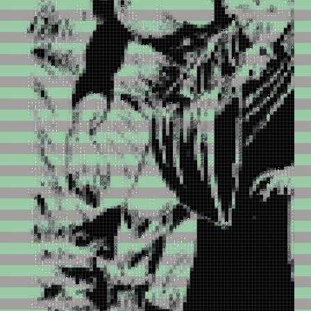
i
O
,
u
.
,
X
█
█
M
o
▓
█
i
X
░
x
x
.
O
█
█
W
,
i
,
O
@
!
;
,
Z
8
█
O
.
;
.
x
.
x
Z
u
i
.
.
u
█
█
█
█
█
█
!
8
█
Z
M
:
.
:
.
█
█
8
x
;
.
,
,
.
.
:
W
;
.
.
.
.
v
v
M
v
i
;
;
X
@
v
@
:
;
,
.
u
█
█
█
█
█
█
o
o
Z
8
i
:
,
;
.
█
█
M
#
;
.
o
O
Z
Z
!
.
.
.
O
x
;
;
!
;
;
u
!
,
u
W
8
u
#
;
.
,
x
;
█
█
█
█
█
█
O
,
@
v
;
,
.
u
,
.
.
█
█
█
o
!
.
;
!
Z
x
x
,
!
X
W
Z
,
.
,
X
8
,
.
i
8
u
X
X
x
Z
.
.
.
M
,
▓
█
█
█
█
█
M
,
i
Z
.
.
.
.
.
X
X
,
.
█
█
█
x
o
!
.
.
:
.
!
.
.
.
.
.
i
░
.
.
#
v
W
i
@
8
Z
i
!
.
,
.
@
.
Z
▒
▓
█
█
█
▓
i
;
x
!
i
,
.
!
,
W
8
,
█
█
█
█
░
█
8
:
:
;
x
:
x
o
.
.
v
▒
!
v
█
O
8
o
@
:
W
:
!
.
.
.
#
#
▓
█
█
█
W
,
o
;
v
x
,
:
i
,
i
O
!
░
#
;
.
,
.
.
u
█
█
█
█
█
i
░
x
:
Z
M
:
,
i
.
,
.
.
.
.
u
@
,
x
.
,
W
░
v
;
▒
W
O
M
░
!
M
!
x
.
W
#
█
█
█
█
█
8
u
o
x
u
!
;
.
.
i
i
u
Z
v
@
M
@
▓
M
o
;
.
!
O
█
█
█
█
█
W
!
▓
X
v
#
i
v
X
O
,
X
x
:
.
.
M
#
O
!
.
o
█
X
x
▒
W
░
▓
█
o
Z
8
Z
u
!
█
█
█
█
█
█
█
█
X
W
v
v
v
i
x
.
.
:
Z
,
o
Z
8
X
M
█
█
█
▓
░
▒
▓
█
█
░
▓
█
▒
!
X
8
▒
M
X
.
i
#
8
v
@
x
,
.
.
o
█
M
█
▓
W
.
.
W
#
v
O
▓
o
▒
▓
▓
.
8
u
W
i
,
!
.
#
█
█
█
█
█
█
█
█
█
O
#
O
u
x
;
v
;
:
,
Z
;
x
X
▓
█
█
█
█
█
█
█
█
█
█
█
#
Z
i
!
X
@
█
X
u
.
Z
░
O
u
O
,
.
:
█
▒
░
X
█
@
X
.
x
x
o
▒
u
@
@
@
8
i
W
u
M
v
x
u
x
█
█
█
█
█
█
█
█
█
█
█
W
#
X
v
Z
!
x
u
!
u
X
@
▓
█
█
█
█
█
#
▓
W
8
█
#
v
!
#
W
Z
@
▒
█
M
!
X
░
i
u
;
,
M
░
M
#
!
█
M
o
.
.
8
O
W
Z
.
@
:
x
O
u
Z
o
:
,
,
M
█
█
█
█
█
█
█
█
█
█
█
▓
░
▓
░
x
▓
#
░
W
▓
█
█
█
█
█
W
░
█
█
▒
O
▓
@
.
.
Z
M
#
o
▓
▒
█
█
▒
v
@
8
i
!
.
.
X
█
v
M
X
u
▒
@
v
;
O
,
,
.
;
,
i
,
:
;
!
:
!
▓
█
█
█
█
█
█
█
█
█
█
O
:
X
▒
█
█
█
█
█
█
█
█
█
█
█
▓
v
o
░
█
█
█
▒
.
;
▓
▒
#
O
█
░
█
█
█
░
@
x
.
v
Z
.
X
█
W
M
@
O
X
8
:
x
.
:
.
;
8
o
M
.
.
.
.
.
.
:
,
M
█
█
█
█
█
█
█
█
█
█
▓
.
.
.
:
;
;
O
█
█
█
█
█
█
█
█
░
u
X
█
█
█
█
▓
.
.
▒
▒
▓
░
Z
█
O
█
█
█
▓
;
.
!
.
o
▒
█
█
X
v
@
W
Z
,
.
o
.
x
░
M
O
░
▒
x
i
u
.
,
;
u
!
i
▓
█
█
█
█
█
█
█
█
█
█
M
.
.
,
@
█
█
█
█
#
█
M
▓
█
█
█
▓
#
▒
M
.
u
█
@
▒
░
Z
█
Z
█
█
x
i
,
i
M
X
X
█
█
█
O
@
W
,
W
;
W
█
█
█
▒
Z
x
O
Z
!
Z
M
!
i
Z
█
█
█
█
█
█
█
█
█
█
█
Z
.
:
.
;
.
,
x
░
█
█
█
█
█
█
▓
░
░
@
▓
8
░
v
W
#
M
█
▓
o
█
@
#
░
,
:
u
▓
▓
x
█
█
█
W
░
▓
:
i
W
.
x
8
█
█
8
░
▒
W
Z
W
#
X
i
;
O
█
█
█
█
█
█
█
█
█
█
█
x
v
;
Z
i
!
!
v
.
.
;
u
░
█
█
█
█
M
Z
#
X
#
;
#
v
█
Z
W
▓
▓
u
█
█
░
M
.
u
.
.
.
x
M
o
M
█
█
█
M
W
i
v
8
.
X
O
W
░
█
▓
@
W
O
#
v
Z
:
i
8
█
█
█
█
█
█
█
█
█
█
▓
!
!
Z
u
x
i
;
,
.
:
8
▓
M
█
█
█
░
Z
u
W
,
X
░
#
█
▒
O
░
█
o
!
▓
░
8
,
.
;
u
i
.
W
x
█
█
#
█
v
#
!
;
o
,
O
O
:
X
█
▒
▓
x
W
O
Z
v
;
x
█
█
█
█
█
█
█
█
█
█
#
,
,
v
8
v
.
.
.
O
;
Z
Z
▓
#
█
█
█
X
o
#
i
M
░
█
W
█
8
▒
█
O
.
▓
Z
M
,
v
.
,
!
x
W
█
█
█
▒
▓
W
8
░
.
░
i
:
#
X
,
;
W
X
M
M
@
X
#
;
x
█
█
█
█
█
█
█
█
█
█
Z
.
!
o
u
!
,
i
!
▒
O
8
@
o
X
W
▒
Z
▓
v
@
▓
█
█
M
8
#
█
█
▓
v
░
W
i
.
,
Z
i
.
u
█
█
█
█
M
█
8
░
M
,
█
x
.
.
:
X
Z
.
;
X
O
░
W
x
W
.
@
█
█
█
█
█
█
█
█
█
8
.
.
,
,
;
u
i
v
8
x
█
▓
█
█
▓
8
v
#
u
,
█
▒
█
█
▒
!
O
█
█
█
█
8
o
.
,
,
i
O
X
▓
W
█
#
#
█
Z
█
i
o
#
@
.
u
.
:
8
O
;
.
o
;
x
W
X
!
▒
█
█
█
█
█
█
█
█
░
:
u
X
.
.
;
v
Z
▓
o
█
█
█
█
W
@
O
.
.
█
#
█
█
#
v
o
█
█
█
░
Z
.
.
█
8
i
#
█
x
█
#
v
█
v
▓
▒
.
8
!
▓
.
u
u
.
.
,
o
x
u
:
x
x
;
Z
▒
█
█
█
█
█
█
█
█
▓
u
.
v
.
@
X
!
Z
O
@
W
W
░
█
█
▓
x
█
#
O
!
█
8
█
▓
@
Z
o
#
O
░
W
:
x
u
u
.
M
█
█
#
x
▓
W
@
█
x
;
▓
!
█
.
u
X
;
.
,
;
:
;
,
o
!
u
█
█
█
█
█
█
█
█
█
░
.
.
,
u
i
i
;
#
#
!
o
X
▓
▓
▒
▓
█
@
@
;
:
O
░
█
O
█
▒
8
:
x
!
▒
W
:
O
▒
#
░
█
█
▓
u
▒
▓
8
█
█
!
!
█
#
█
,
i
@
@
.
.
,
Z
▓
█
█
█
█
█
█
█
█
█
█
;
,
M
.
:
u
8
;
i
W
█
#
▒
X
▓
█
█
x
░
▒
x
u
;
▒
█
O
█
#
x
▒
u
W
░
8
.
x
▓
█
█
█
█
W
v
M
█
@
W
█
#
:
░
░
█
█
.
v
o
░
O
.
.
o
█
█
█
█
█
█
█
█
█
█
█
,
.
o
O
:
Z
o
o
:
:
#
W
█
▓
▓
█
░
8
█
▒
u
░
O
8
█
O
█
▓
▒
v
v
O
W
░
u
.
X
█
█
█
█
█
W
X
▒
█
M
O
█
█
Z
v
█
▓
█
█
.
W
8
W
x
.
.
8
█
█
█
█
█
█
█
█
█
█
#
,
.
:
x
O
i
8
@
O
,
W
█
█
█
█
▒
v
█
█
x
.
v
█
W
█
x
#
▒
u
Z
▓
#
░
█
░
8
█
█
█
█
Z
x
█
█
▓
8
█
█
▓
:
#
█
█
█
█
.
u
X
█
8
:
,
W
█
█
█
#
Z
:
u
@
█
█
▓
X
X
Z
x
u
v
u
i
8
▓
o
x
8
▓
▓
Z
▓
█
O
!
.
.
Z
#
░
W
u
,
;
.
#
M
W
O
@
Z
x
█
█
░
W
o
▓
█
█
Z
▒
█
#
,
@
█
█
█
█
█
.
x
░
#
o
i
█
█
█
o
,
.
.
,
8
█
▓
,
v
█
█
▓
#
W
8
v
v
W
▒
▓
█
▒
▓
█
█
█
▓
W
;
i
▒
W
,
.
:
:
.
█
#
Z
#
!
░
X
█
@
:
8
▒
█
▓
i
░
█
▓
!
@
█
█
█
█
█
#
.
.
.
;
u
░
X
:
v
█
█
X
;
.
.
i
█
W
i
!
i
#
█
░
W
o
W
█
░
Z
M
O
▓
█
█
█
█
█
█
█
W
@
,
:
.
Z
.
.
▒
8
░
8
█
█
X
▒
i
:
▓
█
▓
Z
M
█
█
O
v
█
█
█
█
█
█
8
,
:
,
.
u
o
░
;
,
x
█
O
v
,
;
:
;
▒
!
.
v
!
:
O
█
█
O
u
Z
▓
░
M
Z
█
M
Z
x
O
█
▓
▓
:
!
,
Z
.
X
u
O
Z
@
▒
█
█
X
▒
u
#
█
▓
v
#
█
█
X
:
░
█
█
█
█
█
█
X
.
x
i
,
.
.
8
Z
.
x
#
O
v
x
i
:
!
▓
.
X
.
.
X
█
#
u
u
!
W
;
u
:
!
░
!
░
█
@
@
:
u
x
i
i
;
x
!
x
█
█
█
█
X
▒
W
█
░
i
▒
█
█
M
,
M
█
█
█
█
█
█
█
x
.
i
o
:
:
8
;
u
░
Z
o
:
i
u
:
O
8
.
:
u
u
.
.
v
W
Z
i
;
v
8
o
,
M
u
#
█
█
u
x
u
!
▒
.
Z
.
░
@
▒
█
█
█
█
▒
█
█
W
o
░
█
█
▓
o
Z
█
█
█
█
█
█
█
█
x
.
i
x
i
,
,
v
v
;
8
M
v
.
O
Z
;
▒
!
.
x
:
:
Z
.
:
@
v
!
░
o
Z
i
i
X
▒
▒
▓
!
!
8
,
M
.
O
▒
W
█
█
█
█
█
▒
█
8
,
▒
█
█
█
:
@
█
█
█
█
█
█
█
█
W
X
.
u
o
.
,
!
,
i
:
M
8
x
.
.
u
#
u
8
@
:
.
.
X
o
:
v
,
.
u
M
u
▒
X
o
M
,
#
#
░
▒
u
!
#
v
X
,
!
.
▓
█
█
█
█
█
#
#
#
x
█
█
█
█
▓
,
█
█
█
█
█
█
█
█
█
!
W
:
v
i
.
v
i
.
:
#
8
,
,
M
o
x
#
:
!
i
,
,
Z
X
:
v
.
u
X
█
O
x
▓
i
▒
@
░
W
u
u
#
O
@
!
x
.
█
█
█
█
█
█
#
░
▓
▒
█
█
█
W
#
W
█
█
█
█
█
█
█
█
█
,
▒
:
!
u
.
.
o
.
:
░
x
.
:
@
,
M
!
,
i
x
.
,
░
:
.
i
.
Z
█
W
x
▓
o
█
#
░
W
u
v
▒
W
!
x
o
.
█
█
█
█
█
█
8
W
█
█
█
█
▓
#
░
█
█
█
█
█
█
█
█
█
▒
v
#
i
v
x
i
.
,
,
x
8
x
.
;
Z
#
x
:
.
;
x
v
;
Z
,
O
█
M
!
▓
Z
█
░
░
#
v
8
▒
#
.
o
Z
,
█
█
█
█
█
█
8
W
█
█
█
▒
W
░
▓
█
█
█
█
█
█
█
█
█
O
O
M
x
X
W
v
,
.
.
:
▒
O
Z
.
o
▓
@
.
:
,
.
.
i
o
;
.
!
x
8
█
M
i
█
X
█
░
░
▓
v
▒
▓
█
Z
Z
,
█
█
█
█
█
█
@
#
█
█
█
▒
▓
█
█
█
█
█
█
█
█
█
█
█
Z
#
X
:
@
o
@
!
X
M
v
v
;
░
,
i
;
;
;
Z
:
,
i
;
8
█
M
!
█
@
█
W
░
▓
x
▒
█
▒
#
@
,
█
█
█
█
█
█
@
#
█
█
░
▓
█
█
█
█
█
█
█
█
█
█
█
█
o
O
W
,
,
!
v
@
x
o
.
8
x
!
@
.
o
!
,
x
.
,
,
v
.
i
.
.
@
█
░
v
█
█
█
M
M
█
Z
▓
█
W
#
#
,
█
█
█
█
█
█
O
W
█
▒
O
▓
█
█
█
█
█
█
█
█
█
█
█
█
x
Z
░
.
i
v
i
@
;
W
:
.
,
O
;
,
!
,
#
:
,
,
v
X
.
,
Z
,
.
:
i
;
W
█
█
x
█
█
█
o
#
█
░
▓
█
8
.
#
░
,
█
█
█
█
█
█
Z
W
█
░
W
█
█
█
█
█
█
█
█
█
█
█
█
█
Z
M
M
;
o
X
;
i
x
Z
,
,
8
o
:
:
,
.
i
O
.
u
:
x
v
.
;
X
v
.
.
W
M
█
█
Z
░
█
█
x
#
█
█
█
█
o
.
█
▒
,
█
█
█
█
█
█
o
W
▒
#
█
█
█
█
█
█
█
█
█
█
█
█
█
▒
O
X
#
.
u
o
M
:
:
o
!
,
@
X
;
,
.
.
X
;
:
i
i
x
;
.
o
8
.
;
▓
o
▓
█
W
@
█
█
u
M
█
█
█
█
o
.
█
▓
,
█
█
█
█
█
█
i
#
█
█
█
█
█
█
█
█
█
█
█
█
█
█
█
░
8
X
░
:
o
▒
,
:
u
.
,
8
X
!
;
,
i
o
.
;
,
i
o
.
x
u
o
O
@
!
#
█
▓
!
█
█
u
8
█
█
▓
█
X
.
▒
▓
,
█
█
█
█
█
█
;
#
█
█
█
█
█
█
█
█
█
█
█
█
█
█
█
▓
M
O
#
,
v
░
x
.
.
,
u
,
o
Z
!
:
,
.
!
x
.
!
,
u
Z
:
o
;
W
v
u
8
█
█
i
█
█
Z
Z
█
█
▓
█
M
#
▓
,
█
█
█
█
█
█
,
#
█
█
█
█
█
█
█
█
█
█
█
█
█
█
█
█
░
O
@
,
!
O
▒
!
.
i
O
Z
i
,
;
.
.
!
;
.
i
.
!
:
,
u
@
!
u
i
█
█
x
█
█
O
!
█
█
█
█
▒
#
█
.
,
█
█
█
█
█
█
,
#
█
█
█
█
█
█
█
█
█
█
█
█
█
█
█
▓
v
.
.
!
;
M
░
!
i
O
i
;
u
i
.
:
!
i
!
o
,
;
,
u
X
@
X
x
!
@
█
░
▓
█
W
,
█
█
█
█
█
#
█
.
,
█
█
█
█
█
░
v
░
█
█
█
█
█
█
█
█
█
█
█
█
█
█
▒
X
v
;
,
.
,
:
v
u
▒
#
.
v
X
.
,
;
O
,
;
,
░
!
!
8
.
:
;
o
x
.
▒
X
!
u
,
u
█
█
#
█
░
:
█
█
█
█
█
;
M
█
:
.
█
█
█
█
█
O
O
▒
█
█
█
█
█
█
█
█
█
█
█
█
░
v
:
.
.
.
O
.
u
:
x
u
Z
8
;
x
Z
.
x
:
.
@
Z
.
!
@
,
:
O
.
x
W
i
,
;
W
;
,
,
:
#
█
█
█
█
v
W
█
█
█
█
O
Z
█
u
.
█
█
█
█
█
O
M
▓
█
█
█
█
█
█
█
▒
M
!
i
v
i
:
.
x
:
!
i
Z
x
x
i
v
O
u
!
M
.
o
:
.
x
M
!
i
M
;
O
Z
.
X
O
.
.
.
X
█
█
█
█
Z
W
█
█
█
█
█
Z
█
o
.
█
█
█
█
█
O
M
█
█
█
█
█
█
#
Z
i
u
;
:
i
i
:
!
.
i
.
;
,
v
i
X
o
.
,
#
█
O
W
,
i
:
O
;
M
M
#
:
u
O
,
W
!
;
█
█
█
█
M
v
█
█
█
█
█
@
█
W
▒
█
█
█
█
░
O
█
█
█
█
█
#
.
:
v
W
;
.
;
:
.
,
.
u
:
i
x
v
X
!
.
O
█
W
Z
v
,
x
8
,
M
@
M
.
!
:
;
W
.
.
X
█
█
█
█
!
█
█
█
█
█
░
█
#
▒
█
█
█
█
█
Z
█
█
█
█
▒
i
Z
▒
█
x
.
v
x
Z
.
.
M
:
W
,
X
O
M
.
u
█
▓
X
o
,
X
.
░
;
M
M
8
.
.
.
o
x
.
▒
█
█
█
@
█
█
█
█
█
█
█
░
,
o
█
█
█
█
█
X
█
█
█
█
Z
x
█
█
i
.
x
X
u
;
u
.
.
v
▓
█
.
,
v
v
u
@
#
#
,
:
█
░
░
Z
M
▓
8
W
o
o
#
x
.
X
:
v
▓
█
█
█
░
█
█
█
█
█
█
▓
!
u
█
█
█
█
▓
@
█
█
█
#
u
▓
█
▓
v
Z
@
:
W
i
u
▒
█
█
█
.
!
.
:
i
x
@
▒
u
.
@
8
█
W
▒
█
░
O
8
,
o
u
X
;
.
.
u
W
█
█
█
█
█
█
█
█
█
█
x
,
█
█
█
█
W
▒
█
█
█
M
░
█
X
X
W
█
#
.
█
.
M
▓
▓
█
█
o
o
Z
.
.
x
o
Z
X
:
.
i
░
▓
W
█
█
#
▒
;
.
:
Z
i
█
█
█
█
█
█
█
█
█
█
Z
.
█
█
█
█
Z
█
█
█
█
8
█
o
v
x
,
█
█
░
!
░
:
M
u
█
█
█
,
#
█
v
:
x
u
v
,
.
8
▒
▓
█
▓
░
x
.
x
.
.
.
.
@
█
█
█
█
█
█
█
█
█
W
.
▓
█
█
█
,
█
█
█
█
▓
█
█
█
o
#
█
█
█
█
█
▓
o
i
█
█
█
.
!
█
█
;
,
x
Z
;
.
.
!
,
o
▓
█
█
▒
u
.
Z
.
.
:
x
.
u
█
█
█
█
█
█
█
█
█
█
.
M
█
█
█
,
█
█
█
█
█
█
█
▒
8
█
█
█
█
█
█
▒
;
i
█
█
█
.
!
W
█
8
.
.
u
x
:
;
x
.
.
,
O
█
W
i
:
,
!
Z
W
i
;
,
.
:
O
x
u
#
8
░
█
█
█
█
█
█
█
█
i
o
█
█
▓
o
█
█
█
█
█
█
█
█
█
█
█
█
█
█
█
M
,
i
█
█
█
,
Z
O
▓
M
i
:
8
v
.
.
Z
u
.
,
u
,
,
o
;
X
M
▓
#
W
i
!
;
:
░
W
x
▒
█
█
M
X
█
█
█
█
█
█
█
W
v
█
█
░
░
█
█
█
█
█
█
█
█
█
█
█
█
█
█
█
M
.
!
█
█
█
i
!
x
▓
░
@
.
u
u
.
.
8
;
.
:
░
█
█
█
█
#
▓
8
O
O
i
,
u
.
.
;
8
W
i
W
█
█
█
█
▒
!
W
█
█
█
█
█
█
.
W
█
8
█
█
█
█
█
█
█
█
█
█
█
█
█
█
█
█
@
.
X
█
█
█
:
x
u
u
░
W
u
.
.
v
,
v
M
.
.
x
▒
█
█
█
█
█
X
█
#
O
W
i
v
:
!
i
x
@
Z
M
░
█
█
█
█
▓
Z
:
W
▓
█
█
█
█
:
@
█
O
█
█
█
█
█
█
█
█
█
█
█
█
█
█
█
█
@
.
X
█
█
█
;
u
!
u
o
░
Z
x
:
i
.
.
W
8
,
░
█
█
█
█
█
█
█
x
█
█
M
X
W
O
@
O
Z
O
x
█
W
░
█
█
█
M
:
.
.
▒
8
Z
x
█
█
Z
:
█
X
█
█
█
█
█
█
▒
█
█
█
█
█
█
█
█
█
@
.
M
█
█
█
.
u
x
i
!
X
@
v
:
:
i
o
!
i
#
▓
#
█
█
█
█
█
█
█
█
:
M
█
W
@
@
W
█
#
i
i
O
█
M
░
█
▓
Z
.
.
█
█
█
▓
#
░
#
u
:
!
█
█
█
█
█
█
█
█
█
█
█
█
█
█
█
█
@
.
▓
█
█
█
,
@
u
o
:
O
X
x
Z
!
!
#
W
u
░
█
█
█
█
█
█
█
█
█
█
▒
.
u
█
X
@
#
▓
█
v
.
!
░
M
Z
#
▓
v
.
,
█
█
█
█
█
W
@
#
W
░
█
█
█
█
█
█
█
█
█
█
█
█
█
█
█
█
8
.
▓
█
█
█
u
▓
O
o
X
@
O
Z
X
▒
X
▒
W
█
█
█
█
█
█
█
█
█
█
█
█
X
v
o
W
█
█
M
.
i
▒
x
i
o
▓
!
,
█
█
█
█
█
█
█
#
▓
█
█
█
█
█
█
█
█
█
█
█
█
█
█
█
█
█
8
.
▓
█
█
█
X
▓
░
░
W
M
8
@
█
M
8
@
█
░
O
▒
█
█
█
█
█
█
█
█
█
!
.
X
░
▓
#
,
;
X
!
,
x
░
O
!
█
█
█
█
█
█
█
█
█
█
█
█
█
█
█
█
█
█
█
█
█
█
█
█
█
█
8
.
▓
▓
█
█
.
X
▓
v
8
░
u
▒
o
#
u
░
8
,
8
▒
M
█
█
█
█
█
█
█
░
;
.
o
░
#
i
.
.
;
8
M
;
.
:
,
u
█
█
█
█
█
█
█
█
█
█
█
█
█
█
█
█
█
█
█
█
█
█
█
█
█
█
8
:
█
▓
█
█
,
@
@
,
X
X
,
!
u
o
!
▒
8
▓
█
M
█
█
▒
░
W
▒
█
█
@
.
!
v
.
!
M
█
▒
.
.
;
,
,
o
█
█
█
█
█
█
█
█
█
█
█
█
█
█
█
█
█
█
█
█
█
█
█
█
█
█
8
:
▒
M
█
█
,
;
,
,
:
.
.
.
;
i
u
X
█
█
█
█
8
v
▒
#
▓
█
█
O
.
,
.
,
u
▒
█
█
▒
.
.
i
,
.
:
,
O
█
█
█
█
█
█
█
█
█
█
█
█
█
█
█
█
█
█
█
█
█
█
█
█
█
█
8
:
▒
M
█
█
.
.
.
.
.
;
:
.
.
.
:
░
░
Z
x
#
@
#
░
▓
█
W
:
.
.
,
.
.
:
X
░
▓
█
█
#
.
i
.
.
:
:
.
8
█
█
█
█
█
█
█
█
█
█
█
█
█
█
█
█
█
█
█
█
█
█
█
█
█
█
@
:
░
O
█
█
.
i
o
x
:
,
;
O
:
v
,
.
,
:
v
8
Z
░
█
8
W
█
W
;
.
:
v
v
:
!
M
M
▒
W
█
█
X
,
:
,
u
;
;
.
8
█
█
█
█
█
█
█
█
█
█
█
█
█
█
█
█
█
█
█
█
█
█
█
█
█
█
@
:
░
O
█
█
,
v
v
▓
#
Z
u
X
8
v
x
;
.
.
i
8
█
█
█
█
█
W
;
,
v
8
8
@
M
█
▓
o
▓
█
█
u
.
.
,
o
:
!
;
,
M
█
█
█
█
█
█
█
█
█
█
█
█
█
█
█
█
█
█
█
█
█
█
█
█
█
█
M
;
░
@
█
█
,
v
@
M
M
Z
u
@
!
u
M
O
i
.
;
u
x
x
M
▓
█
█
o
;
;
X
8
W
▓
█
@
i
W
█
█
▒
.
u
;
x
X
,
!
▒
█
█
█
█
█
█
█
█
█
█
█
█
█
█
█
█
█
█
█
█
█
█
█
█
█
█
M
!
▒
M
█
█
.
,
,
.
.
,
,
i
.
.
:
!
,
i
!
8
▒
█
,
,
u
8
!
!
o
:
O
Z
▓
█
W
v
x
W
█
█
X
,
:
;
Z
O
i
Z
u
█
█
█
█
█
█
█
█
█
█
█
█
█
█
█
█
█
█
█
█
█
█
█
█
█
█
█
░
#
▓
▒
█
█
.
!
i
.
.
,
,
,
,
.
.
,
.
.
i
X
#
▓
!
i
u
!
@
O
v
▒
█
@
,
i
!
█
█
▒
!
;
,
x
X
u
v
u
u
█
█
█
█
█
█
█
█
█
█
█
█
█
█
█
█
█
█
█
█
█
█
█
█
█
█
█
▒
▒
░
▒
█
█
.
,
;
;
i
Z
W
8
x
;
Z
Z
Z
u
x
W
█
o
,
8
!
:
8
W
;
W
x
.
.
i
O
░
█
@
.
.
!
v
X
!
i
u
,
O
█
█
█
█
█
█
█
█
█
█
█
█
█
█
█
█
█
█
█
█
█
█
█
█
█
█
█
█
▒
W
@
█
█
.
.
x
;
░
█
█
▓
█
█
█
█
▓
░
█
█
▒
▒
v
i
i
░
:
,
.
.
,
x
█
█
!
;
!
@
;
i
x
.
.
▓
█
█
█
█
█
█
█
█
█
█
█
█
█
█
█
█
█
█
█
█
█
█
█
█
█
█
█
█
W
█
@
░
█
i
8
Z
X
▓
█
█
█
█
█
█
█
█
█
█
M
@
x
:
W
v
.
.
.
!
W
o
W
.
.
v
Z
x
x
,
.
,
█
█
█
█
█
█
█
█
█
█
█
█
█
█
█
█
█
█
█
█
█
█
█
█
█
█
█
█
█
Z
█
░
i
█
!
i
.
.
.
u
,
i
!
@
█
▓
█
█
#
░
█
█
#
▒
:
X
u
:
:
x
.
.
:
:
,
W
;
:
i
@
x
,
.
v
█
█
█
█
█
█
█
█
█
█
█
█
█
█
█
█
█
█
█
█
█
█
█
█
█
█
█
█
█
Z
▒
W
,
▓
.
!
O
!
.
.
i
.
.
;
:
i
█
X
8
▓
█
░
█
█
▓
░
O
x
#
.
;
8
.
.
,
W
Z
M
.
u
!
O
o
.
W
█
█
█
█
█
█
█
█
█
█
█
█
█
█
█
█
█
█
█
█
█
█
█
█
█
█
█
█
█
▒
W
M
O
W
.
@
X
i
8
x
x
O
,
.
v
i
,
u
X
▒
█
█
█
#
W
o
▒
8
i
W
x
u
v
8
▓
W
x
.
i
W
x
!
,
,
#
█
█
█
█
█
█
█
█
█
█
█
█
█
█
█
█
█
█
█
█
█
█
█
█
█
█
█
█
█
█
v
8
▓
Z
;
▒
#
█
█
▓
v
,
,
!
,
O
░
█
█
█
░
W
█
█
█
▓
█
#
▓
█
█
█
O
,
.
:
░
v
,
Z
!
▓
█
█
█
█
█
█
█
█
█
█
█
█
█
█
█
█
█
█
█
█
█
█
█
█
█
█
█
█
█
█
#
M
▓
O
i
█
█
█
█
#
▒
x
:
,
@
W
M
▓
░
█
█
█
█
▒
█
█
@
@
o
O
░
█
█
▓
,
.
!
:
v
#
;
i
o
Z
,
v
█
█
█
█
█
█
█
█
█
█
█
█
█
█
█
█
█
█
█
█
█
█
█
█
█
█
█
█
█
█
█
█
▓
x
M
.
;
:
░
█
▓
█
#
v
#
x
i
.
;
8
█
█
█
█
█
█
▒
▓
█
Z
x
X
W
W
▒
█
▓
X
:
x
u
;
@
;
W
;
o
█
█
█
█
█
█
█
█
█
█
█
█
█
█
█
█
█
█
█
█
█
█
█
█
█
█
█
█
█
█
█
█
█
@
o
.
u
@
#
#
M
8
i
O
░
W
M
u
.
o
M
█
█
█
█
█
#
▒
█
O
i
O
8
#
▒
█
▒
:
.
O
,
!
:
!
#
v
@
!
M
█
█
█
█
█
█
█
█
█
█
█
█
█
█
█
█
█
█
█
█
█
█
█
█
█
█
█
█
█
█
█
█
█
▓
.
,
u
x
x
!
.
,
;
:
:
;
v
!
.
!
8
█
█
█
█
M
█
▓
#
u
M
!
W
▒
█
░
▓
v
O
.
!
,
v
░
W
X
,
░
█
█
█
█
█
█
█
█
█
█
█
█
█
█
█
█
█
█
█
█
█
█
█
█
█
█
█
█
█
█
█
█
█
M
i
.
.
.
.
x
i
.
.
;
O
!
v
.
u
o
o
8
▒
█
█
█
▓
@
W
W
u
8
i
O
v
█
@
█
▓
X
.
;
.
;
W
▒
X
.
█
█
█
█
█
█
█
█
█
█
█
█
█
█
█
█
█
█
█
█
█
█
█
█
█
█
█
█
█
█
█
█
█
█
█
░
:
M
u
u
x
i
;
o
M
▒
#
▒
▓
W
M
▒
█
█
@
i
!
Z
o
X
Z
@
X
8
M
█
█
█
▓
M
Z
v
@
X
x
;
█
█
█
█
█
█
█
█
█
█
█
█
█
█
█
█
█
█
█
█
█
█
█
█
█
█
█
█
█
█
█
█
█
█
█
█